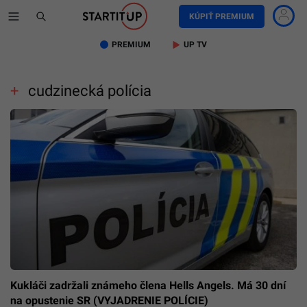
KÚPIŤ PREMIUM
PREMIUM
UP TV
cudzinecká polícia
Kukláči zadržali známeho člena Hells Angels. Má 30 dní
na opustenie SR (VYJADRENIE POLÍCIE)