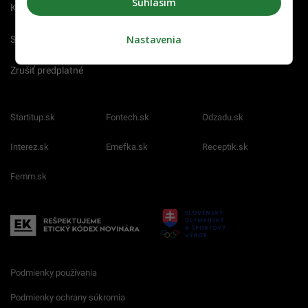
Súhlasím
Kariéra
Nastavenia
Spravovať notifikácie
Zrušiť predplatné
Startitup.sk
Fontech.sk
Odzadu.sk
Interez.sk
Emefka.sk
Receptik.sk
Femm.sk
Podmienky používania
Podmienky ochrany súkromia