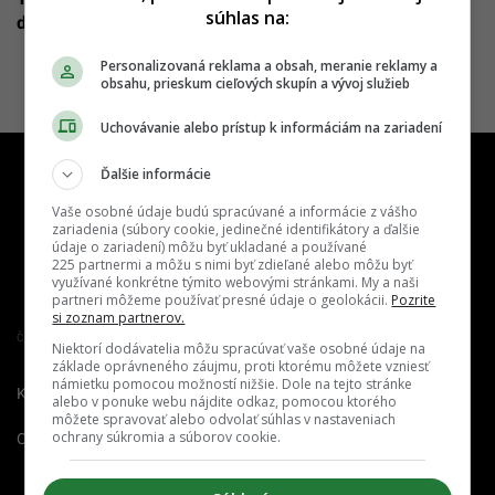
súhlas na:
dočkal, bol „vyhadzov“ zo Slovenska
Personalizovaná reklama a obsah, meranie reklamy a
obsahu, prieskum cieľových skupín a vývoj služieb
Uchovávanie alebo prístup k informáciám na zariadení
Ďalšie informácie
Vaše osobné údaje budú spracúvané a informácie z vášho
zariadenia (súbory cookie, jedinečné identifikátory a ďalšie
údaje o zariadení) môžu byť ukladané a používané
225 partnermi a môžu s nimi byť zdieľané alebo môžu byť
využívané konkrétne týmito webovými stránkami. My a naši
partneri môžeme používať presné údaje o geolokácii.
Pozrite
si zoznam partnerov.
Člen združenia IAB Slovakia
Niektorí dodávatelia môžu spracúvať vaše osobné údaje na
základe oprávneného záujmu, proti ktorému môžete vzniesť
námietku pomocou možností nižšie. Dole na tejto stránke
Kontakt
Inzercia
Cenník
alebo v ponuke webu nájdite odkaz, pomocou ktorého
môžete spravovať alebo odvolať súhlas v nastaveniach
ochrany súkromia a súborov cookie.
O nás
Redakcia
Nahlásiť
chybu