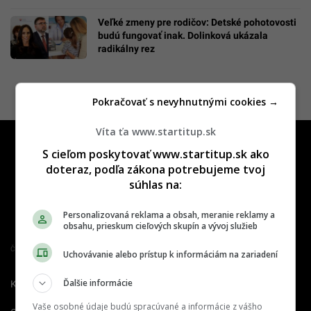
Veľké zmeny pre rodičov: Detské pohotovosti
budú fungovať inak. Dolinková ukázala
radikálny rez
Pokračovať s nevyhnutnými cookies →
Víta ťa www.startitup.sk
S cieľom poskytovať www.startitup.sk ako
doteraz, podľa zákona potrebujeme tvoj
súhlas na:
Personalizovaná reklama a obsah, meranie reklamy a
obsahu, prieskum cieľových skupín a vývoj služieb
Člen združenia IAB Slovakia
Uchovávanie alebo prístup k informáciám na zariadení
Ďalšie informácie
Kontakt
Inzercia
Cenník
Vaše osobné údaje budú spracúvané a informácie z vášho