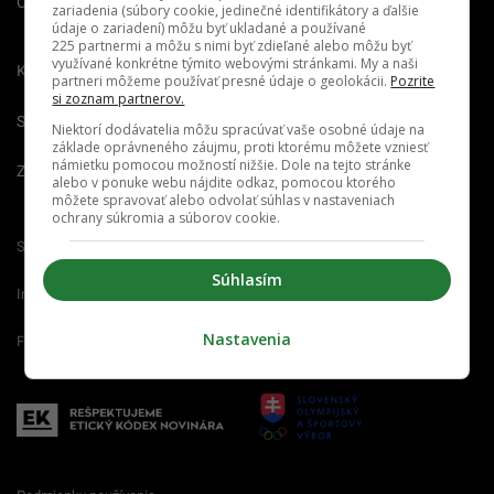
O nás
Redakcia
Nahlásiť
zariadenia (súbory cookie, jedinečné identifikátory a ďalšie
chybu
údaje o zariadení) môžu byť ukladané a používané
225 partnermi a môžu s nimi byť zdieľané alebo môžu byť
využívané konkrétne týmito webovými stránkami. My a naši
Kariéra
partneri môžeme používať presné údaje o geolokácii.
Pozrite
si zoznam partnerov.
Spravovať notifikácie
Niektorí dodávatelia môžu spracúvať vaše osobné údaje na
základe oprávneného záujmu, proti ktorému môžete vzniesť
námietku pomocou možností nižšie. Dole na tejto stránke
Zrušiť predplatné
alebo v ponuke webu nájdite odkaz, pomocou ktorého
môžete spravovať alebo odvolať súhlas v nastaveniach
ochrany súkromia a súborov cookie.
Startitup.sk
Fontech.sk
Odzadu.sk
Súhlasím
Interez.sk
Emefka.sk
Receptik.sk
Nastavenia
Femm.sk