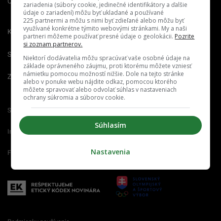
O nás
Redakcia
Nahlásiť
zariadenia (súbory cookie, jedinečné identifikátory a ďalšie
chybu
údaje o zariadení) môžu byť ukladané a používané
225 partnermi a môžu s nimi byť zdieľané alebo môžu byť
využívané konkrétne týmito webovými stránkami. My a naši
Kariéra
partneri môžeme používať presné údaje o geolokácii.
Pozrite
si zoznam partnerov.
Spravovať notifikácie
Niektorí dodávatelia môžu spracúvať vaše osobné údaje na
základe oprávneného záujmu, proti ktorému môžete vzniesť
námietku pomocou možností nižšie. Dole na tejto stránke
Zrušiť predplatné
alebo v ponuke webu nájdite odkaz, pomocou ktorého
môžete spravovať alebo odvolať súhlas v nastaveniach
ochrany súkromia a súborov cookie.
Startitup.sk
Fontech.sk
Odzadu.sk
Súhlasím
Interez.sk
Emefka.sk
Receptik.sk
Nastavenia
Femm.sk