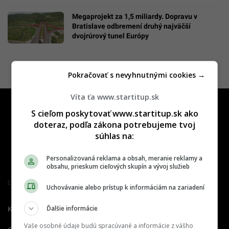
Megaprojekt za 1,5 miliardy. Dopravu v
Bratislave odbremení druhý najväčší
dvojrúrový tunel Európy
Pokračovať s nevyhnutnými cookies →
Víta ťa www.startitup.sk
S cieľom poskytovať www.startitup.sk ako
doteraz, podľa zákona potrebujeme tvoj
súhlas na:
Personalizovaná reklama a obsah, meranie reklamy a
obsahu, prieskum cieľových skupín a vývoj služieb
Člen združenia IAB Slovakia
Uchovávanie alebo prístup k informáciám na zariadení
Ďalšie informácie
Kontakt
Inzercia
Cenník
Vaše osobné údaje budú spracúvané a informácie z vášho