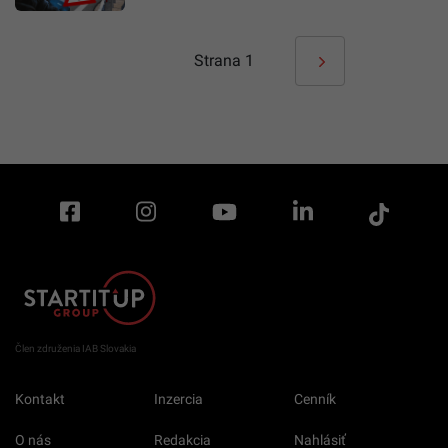
Strana
1
Člen združenia IAB Slovakia
Kontakt
Inzercia
Cenník
O nás
Redakcia
Nahlásiť