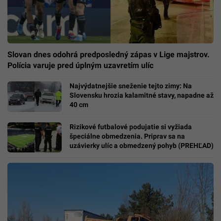
Slovan dnes odohrá predposledný zápas v Lige majstrov.
Polícia varuje pred úplným uzavretím ulíc
Najvýdatnejšie sneženie tejto zimy: Na
Slovensku hrozia kalamitné stavy, napadne až
40 cm
Rizikové futbalové podujatie si vyžiada
špeciálne obmedzenia. Priprav sa na
uzávierky ulíc a obmedzený pohyb (PREHĽAD)