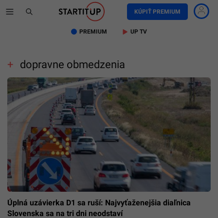
KÚPIŤ PREMIUM
PREMIUM
UP TV
dopravne obmedzenia
Úplná uzávierka D1 sa ruší: Najvyťaženejšia diaľnica
Slovenska sa na tri dni neodstaví