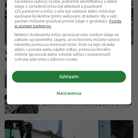
zariadenia (súbory cookie, jedinečné identifikátory a ďalšie
údaje o zariadení) môžu byť ukladané a používané
225 partnermi a môžu s nimi byť zdieľané alebo môžu byť
využívané konkrétne týmito webovými stránkami. My a naši
partneri môžeme používať presné údaje o geolokácii.
Pozrite
si zoznam partnerov.
Niektorí dodávatelia môžu spracúvať vaše osobné údaje na
základe oprávneného záujmu, proti ktorému môžete vzniesť
námietku pomocou možností nižšie. Dole na tejto stránke
alebo v ponuke webu nájdite odkaz, pomocou ktorého
Významné obmedzenia v Bratislave: Zajtra Slovensko
môžete spravovať alebo odvolať súhlas v nastaveniach
zažije inauguráciu Petra Pellegriniho
ochrany súkromia a súborov cookie.
Uzávera mostu SNP: Bratislavu čakajú
Súhlasím
výrazné dopravné obmedzenia. Centrum
mesta vyťaží veľkolepý festival
Nastavenia
Nová jednodňová diaľničná známka nebude
platiť 24 hodín. Vieme, kedy pôjde do predaja