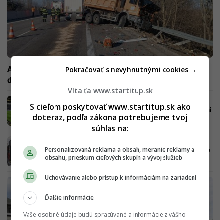
AKTUÁLNE Ochromená doprava: Nehoda uzavrela
Pokračovať s nevyhnutnými cookies →
dôležitú cestu, zasahujú záchranné zložky
Víta ťa www.startitup.sk
Jeden z TOP futbalových tímov prichádza na
S cieľom poskytovať www.startitup.sk ako
Slovensko. Polícia varuje pred obmedzeniami
doteraz, podľa zákona potrebujeme tvoj
súhlas na:
Povodne v Bratislave skracujú kľúčovú
Personalizovaná reklama a obsah, meranie reklamy a
električkovú linku. Obmedzenia MHD sú stále
obsahu, prieskum cieľových skupín a vývoj služieb
výrazné (PREHĽAD)
Uchovávanie alebo prístup k informáciám na zariadení
Ďalšie informácie
Vaše osobné údaje budú spracúvané a informácie z vášho