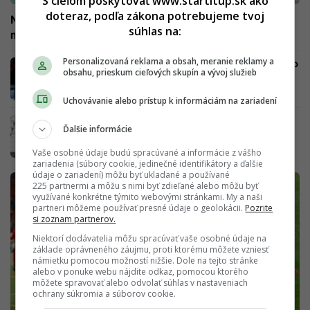
S cieľom poskytovať www.startitup.sk ako
doteraz, podľa zákona potrebujeme tvoj
Neymar ukázal nový luxusný penthouse v Dubaji za 51
súhlas na:
miliónov. Má bazén na streche a výťah pre auto (FOTO)
Personalizovaná reklama a obsah, meranie reklamy a
„Ako dieťa ma zbili. Povedal som si, že to bolo
obsahu, prieskum cieľových skupín a vývoj služieb
poslednýkrát.“ Teraz si MMA fighter Vlasto
Čepo zahral na Futbalicu
Uchovávanie alebo prístup k informáciám na zariadení
Bývalého kapitána Interu Bratislava našli
Ďalšie informácie
mŕtveho
Vaše osobné údaje budú spracúvané a informácie z vášho
zariadenia (súbory cookie, jedinečné identifikátory a ďalšie
údaje o zariadení) môžu byť ukladané a používané
225 partnermi a môžu s nimi byť zdieľané alebo môžu byť
využívané konkrétne týmito webovými stránkami. My a naši
partneri môžeme používať presné údaje o geolokácii.
Pozrite
si zoznam partnerov.
Niektorí dodávatelia môžu spracúvať vaše osobné údaje na
základe oprávneného záujmu, proti ktorému môžete vzniesť
námietku pomocou možností nižšie. Dole na tejto stránke
alebo v ponuke webu nájdite odkaz, pomocou ktorého
môžete spravovať alebo odvolať súhlas v nastaveniach
ochrany súkromia a súborov cookie.