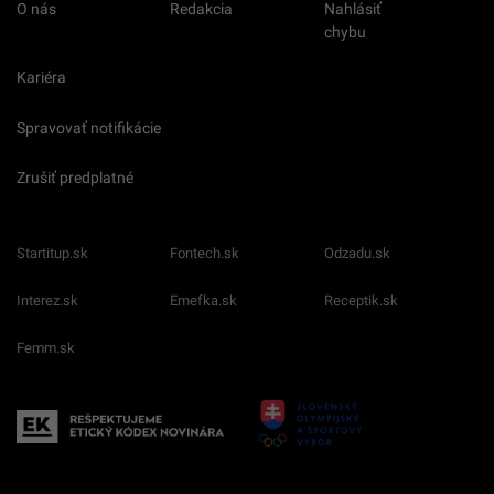
O nás
Redakcia
Nahlásiť
chybu
Kariéra
Spravovať notifikácie
Zrušiť predplatné
Startitup.sk
Fontech.sk
Odzadu.sk
Interez.sk
Emefka.sk
Receptik.sk
Femm.sk