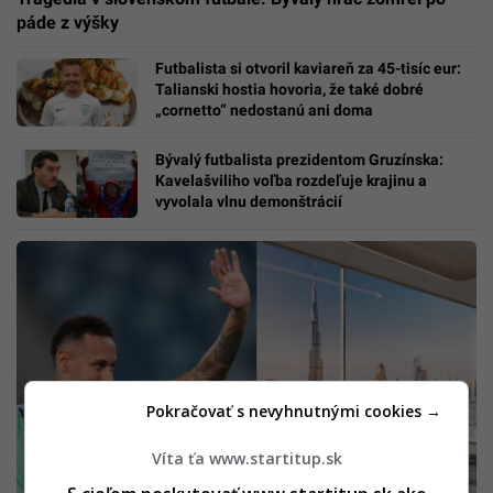
páde z výšky
Futbalista si otvoril kaviareň za 45-tisíc eur:
Talianski hostia hovoria, že také dobré
„cornetto“ nedostanú ani doma
Bývalý futbalista prezidentom Gruzínska:
Kavelašviliho voľba rozdeľuje krajinu a
vyvolala vlnu demonštrácií
Pokračovať s nevyhnutnými cookies →
Víta ťa www.startitup.sk