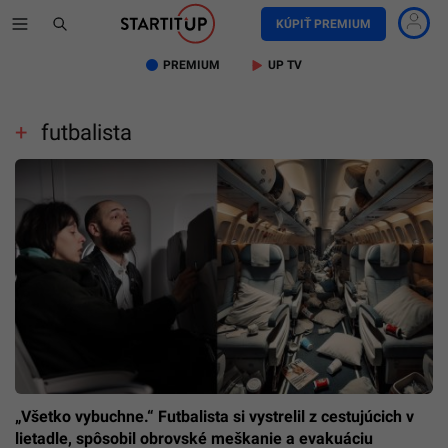
KÚPIŤ PREMIUM
PREMIUM
UP TV
futbalista
„Všetko vybuchne.“ Futbalista si vystrelil z cestujúcich v
lietadle, spôsobil obrovské meškanie a evakuáciu