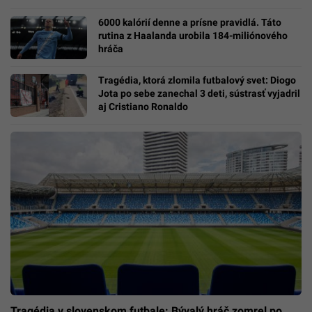
6000 kalórií denne a prísne pravidlá. Táto
rutina z Haalanda urobila 184-miliónového
hráča
Tragédia, ktorá zlomila futbalový svet: Diogo
Jota po sebe zanechal 3 deti, sústrasť vyjadril
aj Cristiano Ronaldo
Tragédia v slovenskom futbale: Bývalý hráč zomrel po