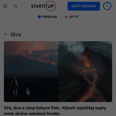
KÚPIŤ PREMIUM
PREMIUM
UP TV
láva
Síra, láva a vlasy bohyne Pele. Výbuch najväčšej sopky
sveta skrýva netušenú hrozbu