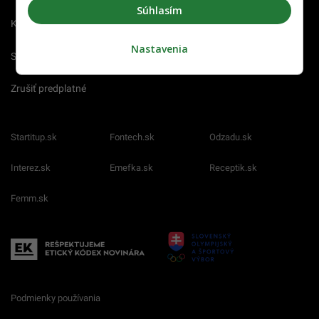
Súhlasím
Kariéra
Nastavenia
Spravovať notifikácie
Zrušiť predplatné
Startitup.sk
Fontech.sk
Odzadu.sk
Interez.sk
Emefka.sk
Receptik.sk
Femm.sk
Podmienky používania