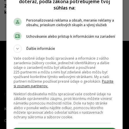
doteraz, podľa zákona potrebujeme tvoj
Zvuk burácania bolo počuť na vzdialenosť niekoľkých
súhlas na:
kilometrov
Personalizovaná reklama a obsah, meranie reklamy a
obsahu, prieskum cieľových skupín a vývoj služieb
Uchovávanie alebo prístup k informáciám na zariadení
Ďalšie informácie
Vaše osobné údaje budú spracúvané a informácie z vášho
zariadenia (súbory cookie, jedinečné identifikátory a ďalšie
údaje o zariadení) môžu byť ukladané a používané
225 partnermi a môžu s nimi byť zdieľané alebo môžu byť
využívané konkrétne týmito webovými stránkami. My a naši
partneri môžeme používať presné údaje o geolokácii.
Pozrite
si zoznam partnerov.
Niektorí dodávatelia môžu spracúvať vaše osobné údaje na
Člen združenia IAB Slovakia
základe oprávneného záujmu, proti ktorému môžete vzniesť
námietku pomocou možností nižšie. Dole na tejto stránke
alebo v ponuke webu nájdite odkaz, pomocou ktorého
Kontakt
Inzercia
Cenník
môžete spravovať alebo odvolať súhlas v nastaveniach
ochrany súkromia a súborov cookie.
O nás
Redakcia
Nahlásiť
chybu