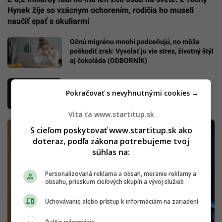
Hynek žije so vzácnym ochorením, rodičia ho museli
naučiť spať s okuliarmi
Očnú migrénu mnohí podceňujú, no môže
poškodiť zrak: Vyvolať ju vie stres, životný štýl
aj čokoláda (ODBORNÍK)
Telefóny nám ničia mozog: Fenom FOMO
Pokračovať s nevyhnutnými cookies →
spúšťa ľuďom vlny úzkosti
Víta ťa www.startitup.sk
S cieľom poskytovať www.startitup.sk ako
doteraz, podľa zákona potrebujeme tvoj
súhlas na:
Personalizovaná reklama a obsah, meranie reklamy a
obsahu, prieskum cieľových skupín a vývoj služieb
Uchovávanie alebo prístup k informáciám na zariadení