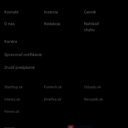
Kontakt
Inzercia
Cenník
O nás
Redakcia
Nahlásiť
chybu
Kariéra
Spravovať notifikácie
Zrušiť predplatné
Startitup.sk
Fontech.sk
Odzadu.sk
Interez.sk
Emefka.sk
Receptik.sk
Femm.sk