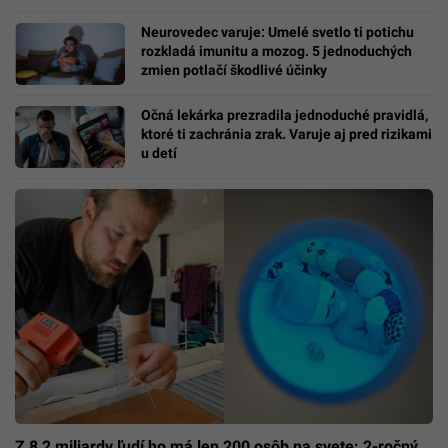
Neurovedec varuje: Umelé svetlo ti potichu
rozkladá imunitu a mozog. 5 jednoduchých
zmien potlačí škodlivé účinky
Očná lekárka prezradila jednoduché pravidlá,
ktoré ti zachránia zrak. Varuje aj pred rizikami
u detí
Z 8,2 miliardy ľudí ho má len 200 osôb na svete: 2-ročný