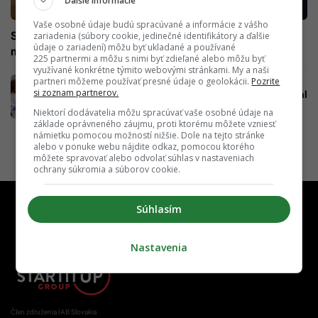
Ďalšie informácie
Vaše osobné údaje budú spracúvané a informácie z vášho
Strašiakom 21. storočia je modré svetlo. Drahé okuliare
zariadenia (súbory cookie, jedinečné identifikátory a ďalšie
údaje o zariadení) môžu byť ukladané a používané
nepotrebuješ, použi pravidlo 20-20-20
225 partnermi a môžu s nimi byť zdieľané alebo môžu byť
využívané konkrétne týmito webovými stránkami. My a naši
partneri môžeme používať presné údaje o geolokácii.
Pozrite
Neurológ pre Startitup objasnil „molekulu
si zoznam partnerov.
motivácie a túžby“. Obľúbený týždenný digital
detox nestačí
Niektorí dodávatelia môžu spracúvať vaše osobné údaje na
základe oprávneného záujmu, proti ktorému môžete vzniesť
námietku pomocou možností nižšie. Dole na tejto stránke
alebo v ponuke webu nájdite odkaz, pomocou ktorého
môžete spravovať alebo odvolať súhlas v nastaveniach
ochrany súkromia a súborov cookie.
Súhlasím
Nastavenia
Člen združenia IAB Slovakia