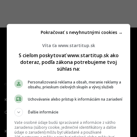
Pokračovať s nevyhnutnými cookies →
Víta ťa www.startitup.sk
S cieľom poskytovať www.startitup.sk ako
doteraz, podľa zákona potrebujeme tvoj
súhlas na:
Personalizovaná reklama a obsah, meranie reklamy a
Člen združenia IAB Slovakia
obsahu, prieskum cieľových skupín a vývoj služieb
Uchovávanie alebo prístup k informáciám na zariadení
Kontakt
Inzercia
Cenník
Ďalšie informácie
O nás
Redakcia
Nahlásiť
chybu
Vaše osobné údaje budú spracúvané a informácie z vášho
zariadenia (súbory cookie, jedinečné identifikátory a ďalšie
Kariéra
údaje o zariadení) môžu byť ukladané a používané