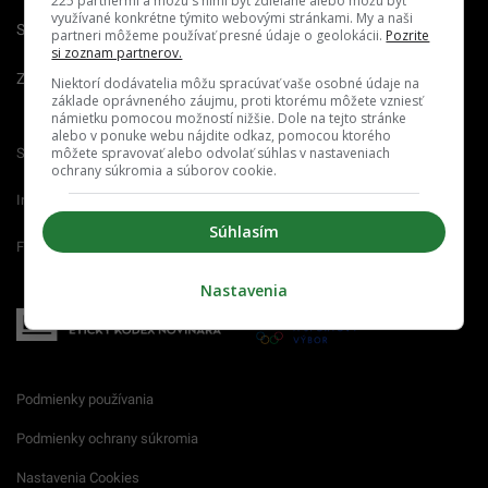
225 partnermi a môžu s nimi byť zdieľané alebo môžu byť
využívané konkrétne týmito webovými stránkami. My a naši
Spravovať notifikácie
partneri môžeme používať presné údaje o geolokácii.
Pozrite
si zoznam partnerov.
Zrušiť predplatné
Niektorí dodávatelia môžu spracúvať vaše osobné údaje na
základe oprávneného záujmu, proti ktorému môžete vzniesť
námietku pomocou možností nižšie. Dole na tejto stránke
alebo v ponuke webu nájdite odkaz, pomocou ktorého
môžete spravovať alebo odvolať súhlas v nastaveniach
Startitup.sk
Fontech.sk
Odzadu.sk
ochrany súkromia a súborov cookie.
Interez.sk
Emefka.sk
Receptik.sk
Súhlasím
Femm.sk
Nastavenia
Podmienky používania
Podmienky ochrany súkromia
Nastavenia Cookies