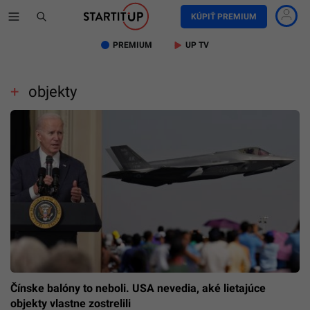
KÚPIŤ PREMIUM
PREMIUM
UP TV
objekty
Čínske balóny to neboli. USA nevedia, aké lietajúce
objekty vlastne zostrelili