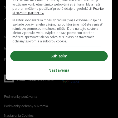
225 partnermi a môžu s nimi byť zdieľané alebo môžu byť
využívané konkrétne týmito webovými stránkami. My a naši
Spravovať notifikácie
partneri môžeme používať presné údaje o geolokácii.
Pozrite
si zoznam partnerov.
Zrušiť predplatné
Niektorí dodávatelia môžu spracúvať vaše osobné údaje na
základe oprávneného záujmu, proti ktorému môžete vzniesť
námietku pomocou možností nižšie. Dole na tejto stránke
alebo v ponuke webu nájdite odkaz, pomocou ktorého
môžete spravovať alebo odvolať súhlas v nastaveniach
Startitup.sk
Fontech.sk
Odzadu.sk
ochrany súkromia a súborov cookie.
Interez.sk
Emefka.sk
Receptik.sk
Súhlasím
Femm.sk
Nastavenia
Podmienky používania
Podmienky ochrany súkromia
Nastavenia Cookies