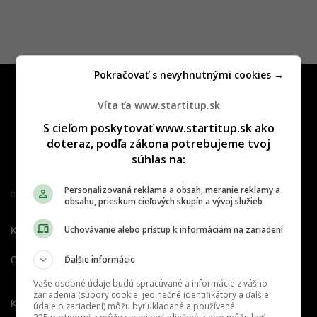
Pokračovať s nevyhnutnými cookies →
Víta ťa www.startitup.sk
S cieľom poskytovať www.startitup.sk ako
doteraz, podľa zákona potrebujeme tvoj
súhlas na:
Personalizovaná reklama a obsah, meranie reklamy a
Člen združenia IAB Slovakia
obsahu, prieskum cieľových skupín a vývoj služieb
Uchovávanie alebo prístup k informáciám na zariadení
Kontakt
Inzercia
Cenník
Ďalšie informácie
O nás
Redakcia
Nahlásiť
chybu
Vaše osobné údaje budú spracúvané a informácie z vášho
zariadenia (súbory cookie, jedinečné identifikátory a ďalšie
Kariéra
údaje o zariadení) môžu byť ukladané a používané