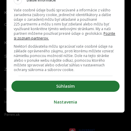
Ďalšie informácie
Vaše osobné údaje budú spracúvané a informácie z vášho
Kontakt
Inzercia
Cenník
zariadenia (súbory cookie, jedinečné identifikátory a ďalšie
údaje o zariadení) môžu byť ukladané a používané
225 partnermi a môžu s nimi byť zdieľané alebo môžu byť
O nás
Redakcia
Nahlásiť
využívané konkrétne týmito webovými stránkami. My a naši
chybu
partneri môžeme používať presné údaje o geolokácii.
Pozrite
si zoznam partnerov.
Kariéra
Niektorí dodávatelia môžu spracúvať vaše osobné údaje na
základe oprávneného záujmu, proti ktorému môžete vzniesť
námietku pomocou možností nižšie. Dole na tejto stránke
Spravovať notifikácie
alebo v ponuke webu nájdite odkaz, pomocou ktorého
môžete spravovať alebo odvolať súhlas v nastaveniach
Zrušiť predplatné
ochrany súkromia a súborov cookie.
Súhlasím
Startitup.sk
Fontech.sk
Odzadu.sk
Nastavenia
Interez.sk
Emefka.sk
Receptik.sk
Femm.sk