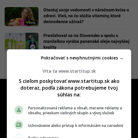
Otestuj svoje vedomosti v náročnom kvíze o
zdraví. Vieš, na čo slúžia vitamíny, ktoré
dennodenne užívaš?
Presťahoval sa na Slovensko a spolu s
manželkou vyrába panenské oleje najvyššej
kvality
Pokračovať s nevyhnutnými cookies →
Víta ťa www.startitup.sk
S cieľom poskytovať www.startitup.sk ako
doteraz, podľa zákona potrebujeme tvoj
súhlas na:
Personalizovaná reklama a obsah, meranie reklamy a
obsahu, prieskum cieľových skupín a vývoj služieb
Uchovávanie alebo prístup k informáciám na zariadení
Člen združenia IAB Slovakia