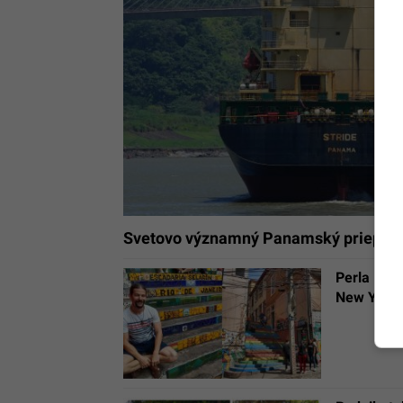
Svetovo významný Panamský prieplav v
Perla Lat
New York