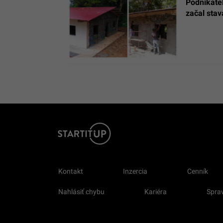
Podnikate
začal stav
Kontakt
Inzercia
Cenník
Nahlásiť chybu
Kariéra
Sprav