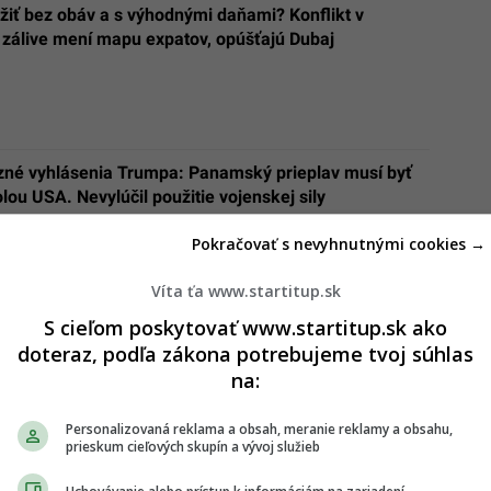
žiť bez obáv a s výhodnými daňami? Konflikt v
zálive mení mapu expatov, opúšťajú Dubaj
zné vyhlásenia Trumpa: Panamský prieplav musí byť
lou USA. Nevylúčil použitie vojenskej sily
Pokračovať s nevyhnutnými cookies →
Víta ťa www.startitup.sk
S cieľom poskytovať www.startitup.sk ako
doteraz, podľa zákona potrebujeme tvoj súhlas
na:
Personalizovaná reklama a obsah, meranie reklamy a obsahu,
prieskum cieľových skupín a vývoj služieb