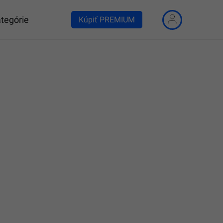
tegórie
Kúpiť PREMIUM