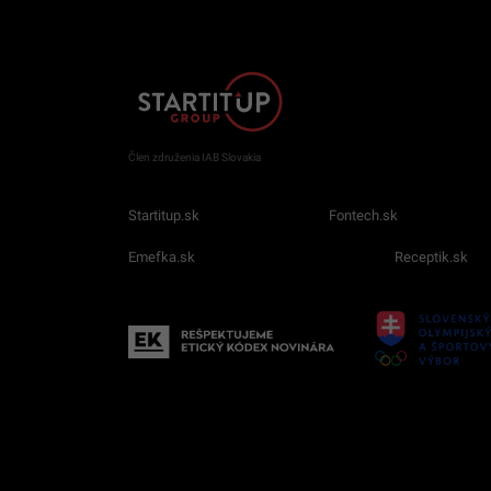
Člen združenia IAB Slovakia
Startitup.sk
Fontech.sk
Emefka.sk
Receptik.sk