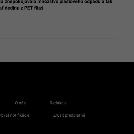
ľa znepokojovalo množstvo plastového odpadu a tak
ať dedinu z PET fliaš
O nás
Redakcia
ovať notifikácie
Zrušiť predplatné