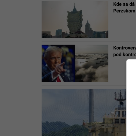
Kde sa dá 
Perzskom 
Kontrover
pod kontro