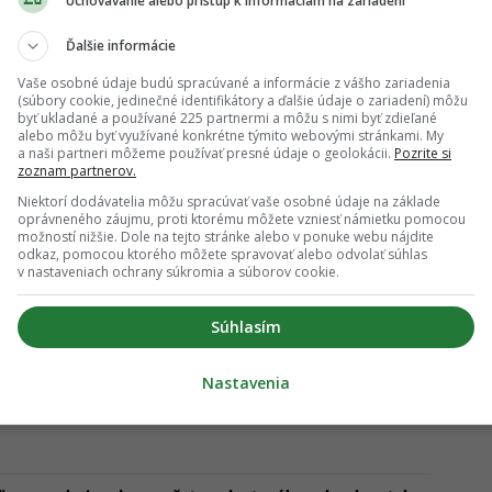
Uchovávanie alebo prístup k informáciám na zariadení
Ďalšie informácie
Vaše osobné údaje budú spracúvané a informácie z vášho zariadenia
(súbory cookie, jedinečné identifikátory a ďalšie údaje o zariadení) môžu
byť ukladané a používané 225 partnermi a môžu s nimi byť zdieľané
alebo môžu byť využívané konkrétne týmito webovými stránkami. My
a naši partneri môžeme používať presné údaje o geolokácii.
Pozrite si
zoznam partnerov.
Niektorí dodávatelia môžu spracúvať vaše osobné údaje na základe
oprávneného záujmu, proti ktorému môžete vzniesť námietku pomocou
možností nižšie. Dole na tejto stránke alebo v ponuke webu nájdite
odkaz, pomocou ktorého môžete spravovať alebo odvolať súhlas
v nastaveniach ochrany súkromia a súborov cookie.
ysychá. Hrozí, že všetko razom zdražie
Súhlasím
inskej Ameriky má slovenské ceny. Vyzerá však ako
Nastavenia