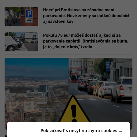
Hneď pri Bratislave sa zásadne mení
parkovanie: Nové zmeny sa dotknú domácich
aj návštevníkov
Pokutu 78 eur môžeš dostať, aj keď si za
parkovanie zaplatil. Bratislavčania sa búria,
je to „dojenie kráv,“ tvrdia
Pokračovať s nevyhnutnými cookies →
Bratislava pripravuje veľké zmeny v doprave. Chce nimi