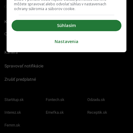
môžete spravovať alebo odvolať súhlas v nastaveniach
Člen združenia IAB Slovakia
ochrany súkromia a súborov cookie.
Kontakt
Inzercia
Cenník
Súhlasím
O nás
Redakcia
Nahlásiť
chybu
Nastavenia
Kariéra
Spravovať notifikácie
Zrušiť predplatné
Startitup.sk
Fontech.sk
Odzadu.sk
Interez.sk
Emefka.sk
Receptik.sk
Femm.sk