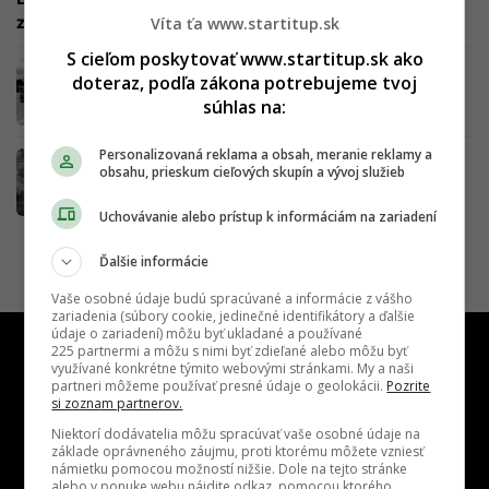
zabrániť znečisťovaniu ovzdušia
Víta ťa www.startitup.sk
S cieľom poskytovať www.startitup.sk ako
Nový parkovací systém ťa vie pripraviť aj o
doteraz, podľa zákona potrebujeme tvoj
600 eur. Slovenské mesto zavádza drsnú
súhlas na:
parkovaciu politiku
Personalizovaná reklama a obsah, meranie reklamy a
Už v pondelok čakajú Bratislavu veľké zmeny
obsahu, prieskum cieľových skupín a vývoj služieb
v parkovaní. Kontroly zón PAAS budú prísne
Uchovávanie alebo prístup k informáciám na zariadení
Ďalšie informácie
Vaše osobné údaje budú spracúvané a informácie z vášho
zariadenia (súbory cookie, jedinečné identifikátory a ďalšie
údaje o zariadení) môžu byť ukladané a používané
225 partnermi a môžu s nimi byť zdieľané alebo môžu byť
využívané konkrétne týmito webovými stránkami. My a naši
partneri môžeme používať presné údaje o geolokácii.
Pozrite
si zoznam partnerov.
Niektorí dodávatelia môžu spracúvať vaše osobné údaje na
základe oprávneného záujmu, proti ktorému môžete vzniesť
námietku pomocou možností nižšie. Dole na tejto stránke
alebo v ponuke webu nájdite odkaz, pomocou ktorého