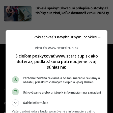
Skvelé správy: Slováci si prilepšia o stovky až
tisícky eur, zisti, koľko dostaneš v roku 2023 ty
Pokračovať s nevyhnutnými cookies →
Víta ťa www.startitup.sk
S cieľom poskytovať www.startitup.sk ako
doteraz, podľa zákona potrebujeme tvoj
súhlas na:
Personalizovaná reklama a obsah, meranie reklamy a
obsahu, prieskum cieľových skupín a vývoj služieb
Člen združenia IAB Slovakia
Uchovávanie alebo prístup k informáciám na zariadení
Ďalšie informácie
Kontakt
Inzercia
Cenník
Vaše osobné údaje budú spracúvané a informácie z vášho