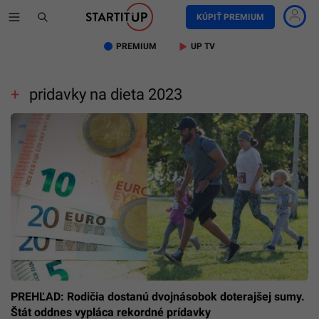
KÚPIŤ PREMIUM
PREMIUM
UP TV
pridavky na dieta 2023
PREHĽAD: Rodičia dostanú dvojnásobok doterajšej sumy.
Štát oddnes vypláca rekordné prídavky