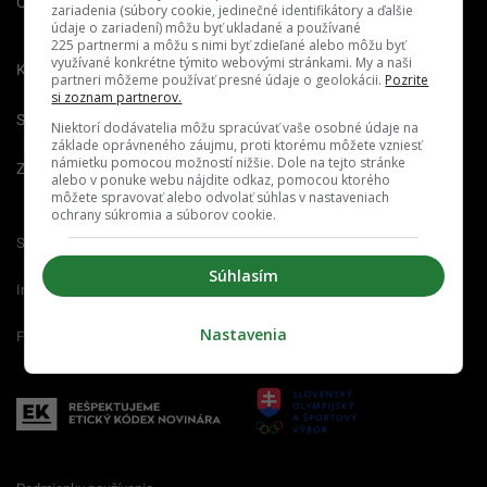
O nás
Redakcia
Nahlásiť
zariadenia (súbory cookie, jedinečné identifikátory a ďalšie
chybu
údaje o zariadení) môžu byť ukladané a používané
225 partnermi a môžu s nimi byť zdieľané alebo môžu byť
využívané konkrétne týmito webovými stránkami. My a naši
Kariéra
partneri môžeme používať presné údaje o geolokácii.
Pozrite
si zoznam partnerov.
Spravovať notifikácie
Niektorí dodávatelia môžu spracúvať vaše osobné údaje na
základe oprávneného záujmu, proti ktorému môžete vzniesť
námietku pomocou možností nižšie. Dole na tejto stránke
Zrušiť predplatné
alebo v ponuke webu nájdite odkaz, pomocou ktorého
môžete spravovať alebo odvolať súhlas v nastaveniach
ochrany súkromia a súborov cookie.
Startitup.sk
Fontech.sk
Odzadu.sk
Súhlasím
Interez.sk
Emefka.sk
Receptik.sk
Nastavenia
Femm.sk