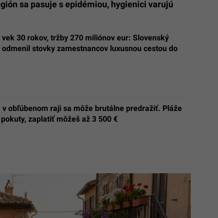
gión sa pasuje s epidémiou, hygienici varujú
vek 30 rokov, tržby 270 miliónov eur: Slovenský
dmenil stovky zamestnancov luxusnou cestou do
v obľúbenom raji sa môže brutálne predražiť. Pláže
pokuty, zaplatiť môžeš až 3 500 €