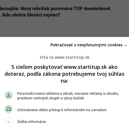
 lacnejšie: Nový rebríček porovnáva TOP dovolenkové
. Kde ušetria Slováci najviac?
Pokračovať s nevyhnutnými cookies →
Víta ťa www.startitup.sk
S cieľom poskytovať www.startitup.sk ako
doteraz, podľa zákona potrebujeme tvoj súhlas
na:
Personalizovaná reklama a obsah, meranie reklamy a obsahu,
prieskum cieľových skupín a vývoj služieb
Uchovávanie alebo prístup k informáciám na zariadení
Ďalšie informácie