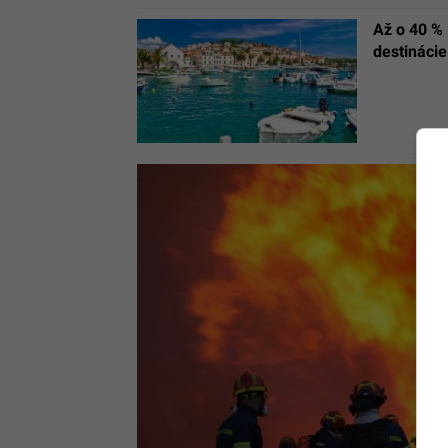
Až o 40 %
destinácie