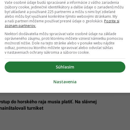
Vaše osobné údaje budú spracúvané a informácie z vášho zariadenia
(súbory cookie, jedinečné identifikátory a ďalšie údaje o zariadení) môžu
byť ukladané a používané 225 partnermi a môžu s nimi byť zdieľané
alebo môžu byť využívané konkrétne týmito webovými stránkami. My
a naši partneri môžeme používať presné údaje o geolokácii.
Pozrite si
zoznam partnerov.
Niektorí dodávatelia môžu spracúvať vaše osobné údaje na základe
oprávneného záujmu, proti ktorému môžete vzniesť námietku pomocou
 katastrofu. Obnova krajiny po požiaroch potrvá
možností nižšie. Dole na tejto stránke alebo v ponuke webu nájdite
odkaz, pomocou ktorého môžete spravovať alebo odvolať súhlas
v nastaveniach ochrany súkromia a súborov cookie.
om dovolenkovom mestečku zavedú pre turistov tvrdé
 plavky hrozí až 200 eur
Súhlasím
Nastavenia
 vstup do horského raja musia platiť. Na slávnej
nainštalovali turniket