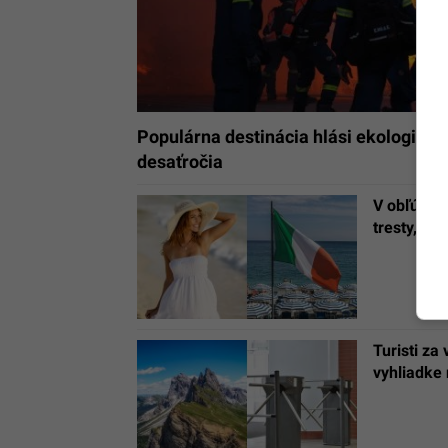
Populárna destinácia hlási ekologickú
desaťročia
V obľúben
tresty, za
Turisti za
vyhliadke 