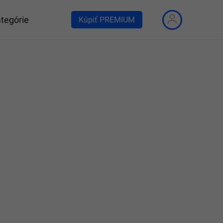
tegórie
Kúpiť PREMIUM