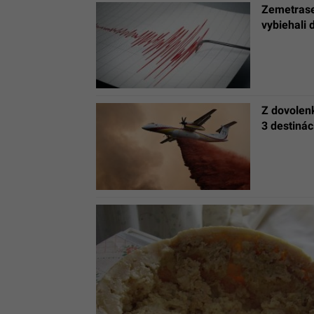
Zemetrasen
vybiehali d
Z dovolenk
3 destinác