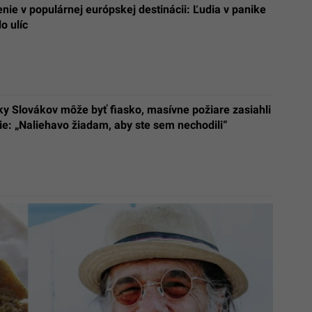
ie v populárnej európskej destinácii: Ľudia v panike
o ulíc
y Slovákov môže byť fiasko, masívne požiare zasiahli
ie: „Naliehavo žiadam, aby ste sem nechodili“