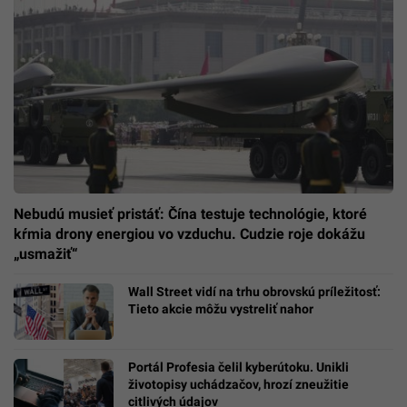
Nebudú musieť pristáť: Čína testuje technológie, ktoré
kŕmia drony energiou vo vzduchu. Cudzie roje dokážu
„usmažiť“
Wall Street vidí na trhu obrovskú príležitosť:
Tieto akcie môžu vystreliť nahor
Portál Profesia čelil kyberútoku. Unikli
životopisy uchádzačov, hrozí zneužitie
citlivých údajov