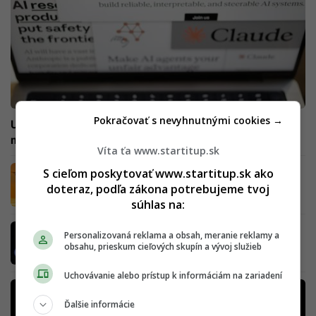
Pokračovať s nevyhnutnými cookies →
USA „klepli“ svetu po prstoch. K tým najlepším AI
modelom sa Slováci už tak ľahko nedostanú
Víta ťa www.startitup.sk
Ukrajina technologicky tlačí na Rusko. Jej
S cieľom poskytovať www.startitup.sk ako
operátori vedia vycítiť strach útočníkov už
doteraz, podľa zákona potrebujeme tvoj
zďaleka
súhlas na:
Google končí s hľadaním, ako ho poznáš:
Personalizovaná reklama a obsah, meranie reklamy a
Dovolenky či nákupy za teba vybavia noví AI
obsahu, prieskum cieľových skupín a vývoj služieb
pomocníci
Uchovávanie alebo prístup k informáciám na zariadení
Ďalšie informácie