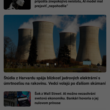
pripúšťa znepokojivú neistotu, AI model mal
prejaviť „nepohodlie“
Štúdia z Harvardu spája blízkosť jadrových elektrární s
úmrtnosťou na rakovinu. Vedci volajú po ďalšom skúmaní
Šok z Wall Street: AI možno nezachráni
svetovú ekonomiku. Bankári hovoria o jej
nulovom prínose