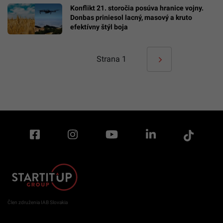
Konflikt 21. storočia posúva hranice vojny.
Donbas priniesol lacný, masový a kruto
efektívny štýl boja
Strana
1
Člen združenia IAB Slovakia