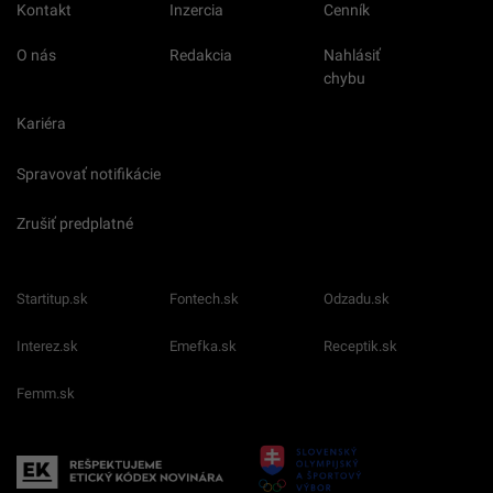
Kontakt
Inzercia
Cenník
O nás
Redakcia
Nahlásiť
chybu
Kariéra
Spravovať notifikácie
Zrušiť predplatné
Startitup.sk
Fontech.sk
Odzadu.sk
Interez.sk
Emefka.sk
Receptik.sk
Femm.sk