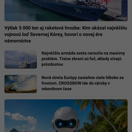
Výtlak 5 000 ton aj raketová hrozba: Kim ukázal najväčšiu
vojnovú loď Severnej Kórey, hovorí o novej ére
námorníctva
Najväčšia armáda sveta narazila na masívny
problém. Tisíce zbraní sú fuč, sklady zívajú
prázdnotou
Nová strela Európy zasiahne ciele hlboko za
frontom. CROSSBOW ide do výroby v
rekordnom čase