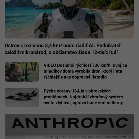
Ostrov s rozlohou 3,4 km² bude riadiť AI. Podnikateľ
založil mikronárod, o občianstvo žiada 12-tisíc ľudí
VIDEO Dosiahol rýchlosť 730 km/h: Dvojica
mladíkov doma vyrobila dron, ktorý lieta
rýchlejšie ako dopravné lietadlo
Pýcha obrany USA je v obrovských
problémoch. Najdrahší zbraňový systém
sveta zlyháva, oprava bude stáť miliardy