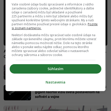
Vaše osobné údaje budú spracúvané a informácie z vášho
zariadenia (súbory cookie, jedinečné identifikátory a ďalšie
údaje o zariadení) môžu byť ukladané a používané
225 partnermi a môžu s nimi byť zdieľané alebo môžu byť
využívané konkrétne týmito webovými stránkami. My a naši
partneri môžeme používať presné údaje o geolokácii.
Pozrite
si zoznam partnerov.
Niektorí dodávatelia môžu spracúvať vaše osobné údaje na
základe oprávneného záujmu, proti ktorému môžete vzniesť
námietku pomocou možností nižšie. Dole na tejto stránke
alebo v ponuke webu nájdite odkaz, pomocou ktorého
AI vystrelila technologické firmy k rekordným výsledkom.
môžete spravovať alebo odvolať súhlas v nastaveniach
ochrany súkromia a súborov cookie.
Odborník varuje pred vážnymi rizikami
Trump priletel do Číny s Muskom, Cookom aj
Súhlasím
šéfom Nvidie. Od Si Ťin-pchinga žiada veľkú
zmenu
Nastavenia
Ako z filmu o superzloduchovi. Technologický
gigant načrtol víziu sveta postavenom na
softvéri a vojne