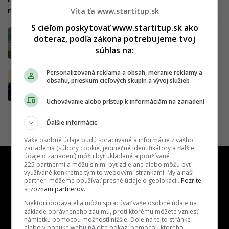
no navaril mu porciu hanby aj s donáškou
Víta ťa www.startitup.sk
S cieľom poskytovať www.startitup.sk ako
Krvavá vzbura v Leopoldove: Dozorcovia sa
doteraz, podľa zákona potrebujeme tvoj
pokúsili najprv vyjednávať, nastal masaker
súhlas na:
Personalizovaná reklama a obsah, meranie reklamy a
Toto vláda nedomyslela: V Košiciach a v
obsahu, prieskum cieľových skupín a vývoj služieb
Bratislave bude štrajk MHD. Chýbajú im
milióny eur, na štátnu pomoc nárok nemajú
Uchovávanie alebo prístup k informáciám na zariadení
Ďalšie informácie
Vaše osobné údaje budú spracúvané a informácie z vášho
zariadenia (súbory cookie, jedinečné identifikátory a ďalšie
údaje o zariadení) môžu byť ukladané a používané
225 partnermi a môžu s nimi byť zdieľané alebo môžu byť
využívané konkrétne týmito webovými stránkami. My a naši
partneri môžeme používať presné údaje o geolokácii.
Pozrite
si zoznam partnerov.
Niektorí dodávatelia môžu spracúvať vaše osobné údaje na
základe oprávneného záujmu, proti ktorému môžete vzniesť
námietku pomocou možností nižšie. Dole na tejto stránke
alebo v ponuke webu nájdite odkaz, pomocou ktorého