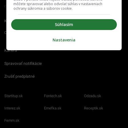
môžete spravovať alebo odvolať súhlas v nastaveniach
Člen združenia IAB Slovakia
ochrany súkromia a súborov cookie.
Kontakt
Inzercia
Cenník
Súhlasím
O nás
Redakcia
Nahlásiť
chybu
Nastavenia
Kariéra
Spravovať notifikácie
Zrušiť predplatné
Startitup.sk
Fontech.sk
Odzadu.sk
Interez.sk
Emefka.sk
Receptik.sk
Femm.sk