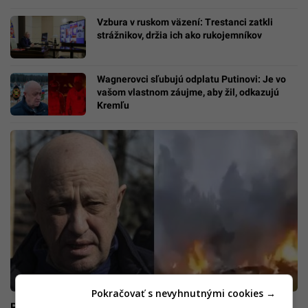
Vzbura v ruskom väzení: Trestanci zatkli
strážnikov, držia ich ako rukojemníkov
Wagnerovci sľubujú odplatu Putinovi: Je vo
vašom vlastnom záujme, aby žil, odkazujú
Kremľu
Pokračovať s nevyhnutnými cookies →
Príbeh Prigožina, „Putinovho kuchára“: Bol verný Kremľu,