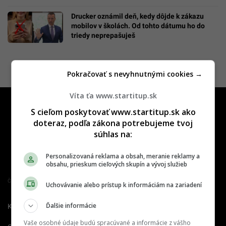
Drucker oznámil deň, kedy dôjde k zákazu
mobilov v školách. Od tohto dátumu ho do
triedy neprepašuješ
Pokračovať s nevyhnutnými cookies →
Víta ťa www.startitup.sk
S cieľom poskytovať www.startitup.sk ako
doteraz, podľa zákona potrebujeme tvoj
súhlas na:
Personalizovaná reklama a obsah, meranie reklamy a
obsahu, prieskum cieľových skupín a vývoj služieb
Člen združenia IAB Slovakia
Uchovávanie alebo prístup k informáciám na zariadení
Ďalšie informácie
Kontakt
Inzercia
Cenník
Vaše osobné údaje budú spracúvané a informácie z vášho