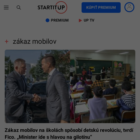
KÚPIŤ PREMIUM
PREMIUM
UP TV
zákaz mobilov
Zákaz mobilov na školách spôsobí detskú revolúciu, tvrdí
Fico. „Minister ide s hlavou na gilotínu“