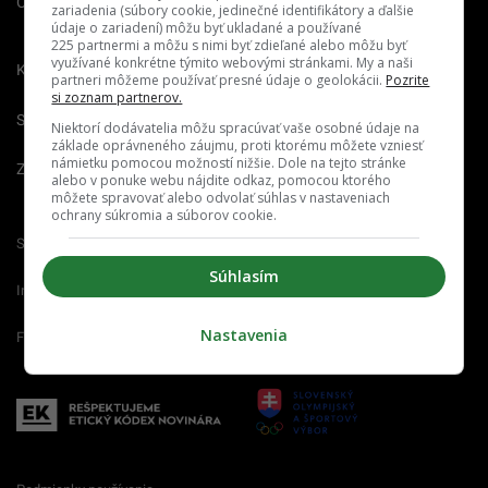
O nás
Redakcia
Nahlásiť
zariadenia (súbory cookie, jedinečné identifikátory a ďalšie
chybu
údaje o zariadení) môžu byť ukladané a používané
225 partnermi a môžu s nimi byť zdieľané alebo môžu byť
využívané konkrétne týmito webovými stránkami. My a naši
Kariéra
partneri môžeme používať presné údaje o geolokácii.
Pozrite
si zoznam partnerov.
Spravovať notifikácie
Niektorí dodávatelia môžu spracúvať vaše osobné údaje na
základe oprávneného záujmu, proti ktorému môžete vzniesť
námietku pomocou možností nižšie. Dole na tejto stránke
Zrušiť predplatné
alebo v ponuke webu nájdite odkaz, pomocou ktorého
môžete spravovať alebo odvolať súhlas v nastaveniach
ochrany súkromia a súborov cookie.
Startitup.sk
Fontech.sk
Odzadu.sk
Súhlasím
Interez.sk
Emefka.sk
Receptik.sk
Nastavenia
Femm.sk