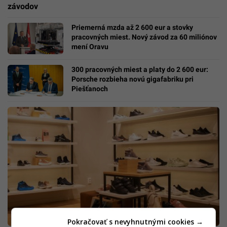
závodov
Priemerná mzda až 2 600 eur a stovky
pracovných miest. Nový závod za 60 miliónov
mení Oravu
300 pracovných miest a platy do 2 600 eur:
Porsche rozbieha novú gigafabriku pri
Piešťanoch
Pokračovať s nevyhnutnými cookies →