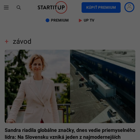
KÚPIŤ PREMIUM
PREMIUM
UP TV
závod
Sandra riadila globálne značky, dnes vedie priemyselného
lídra: Na Slovensku vzniká jeden z najmodernejších