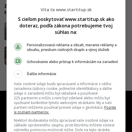
Za zatvorením úspešného závodu stoja straty v Rusku,
Víta ťa www.startitup.sk
tvrdí primátor mesta Martin
S cieľom poskytovať www.startitup.sk ako
doteraz, podľa zákona potrebujeme tvoj
Na východe Slovenska vznikne až 500
pracovných miest: Do Prešova mieri nový
súhlas na:
investor
Personalizovaná reklama a obsah, meranie reklamy a
Na Záhorí vzniknú stovky pracovných miest.
obsahu, prieskum cieľových skupín a vývoj služieb
Do nového závodu plánujú investovať 120
miliónov eur
Uchovávanie alebo prístup k informáciám na zariadení
Ďalšie informácie
Vaše osobné údaje budú spracúvané a informácie z vášho
zariadenia (súbory cookie, jedinečné identifikátory a ďalšie
údaje o zariadení) môžu byť ukladané a používané
225 partnermi a môžu s nimi byť zdieľané alebo môžu byť
využívané konkrétne týmito webovými stránkami. My a naši
partneri môžeme používať presné údaje o geolokácii.
Pozrite
si zoznam partnerov.
Niektorí dodávatelia môžu spracúvať vaše osobné údaje na
základe oprávneného záujmu, proti ktorému môžete vzniesť
námietku pomocou možností nižšie. Dole na tejto stránke