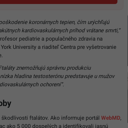
e poškodenie koronárnych tepien, čím urýchľujú
akútnych kardiovaskulárnych príhod vrátane smrti,“
profesor pediatrie a populačného zdravia na
ork University a riaditeľ Centra pre vyšetrovanie
e.
Ftaláty znemožňujú správnu produkciu
nízka hladina testosterónu predstavuje u mužov
ardiovaskulárnych ochorení“.
oby
kodlivosti ftalátov. Ako informuje portál
WebMD
,
ac ako 5 000 dospelých a identifikovali jasnú