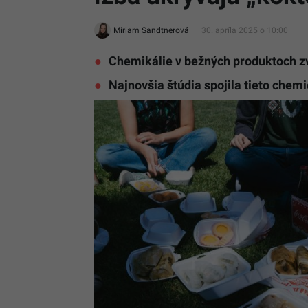
Miriam Sandtnerová
30. apríla 2025 o 10:00
Chemikálie v bežných produktoch zv
Najnovšia štúdia spojila tieto chem