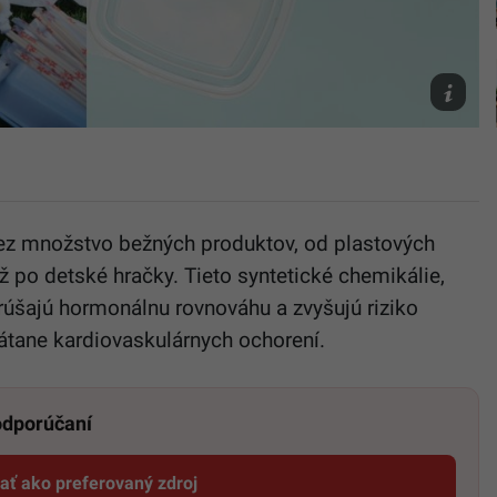
Unsplash
Chang,
Freepik
 cez množstvo bežných produktov, od plastových
 po detské hračky. Tieto syntetické chemikálie,
rúšajú hormonálnu rovnováhu a zvyšujú riziko
tane kardiovaskulárnych ochorení.
 odporúčaní
dať ako preferovaný zdroj
Startitup, odkaz sa otvorí v novom okne