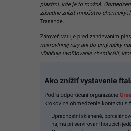
plastmi, kde je to možné. Obmedzen
zásadne znížiť množstvo chemických 
Trasande.
Zároveň varuje pred zahrievaním pla
mikrovlnnej rúry ani do umývačky ria
uľahčuje uvoľňovanie chemikálií, kto
Ako znížiť vystavenie fta
Podľa odporúčaní organizácie
Gree
krokov na obmedzenie kontaktu s f
Uprednostni sklenené, porcelánov
najmä pri servírovaní horúcich jedá