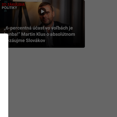
„6-percentná účasť vo voľbách je
hanba!“ Martin Klus o absolútnom
nezáujme Slovákov