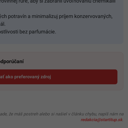
vlnnej rúre, aby si zabránil uvoľňovaniu chemikálií
ch potravín a minimalizuj príjem konzervovaných,
ál.
stlivosti bez parfumácie.
 odporúčaní
dať ako preferovaný zdroj
Startitup, odkaz sa otvorí v novom okne
pade, že máš postreh alebo si našiel v článku chybu, napíš nám na
redakcia@startitup.sk
.