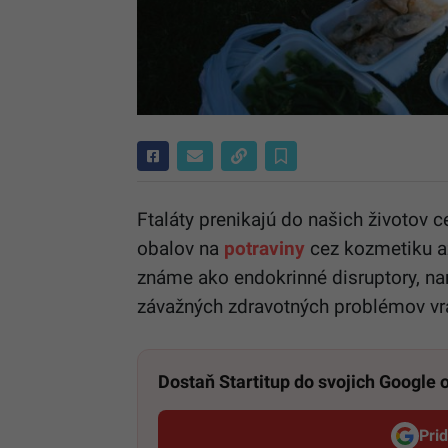
Ftaláty prenikajú do našich životov
obalov na
potraviny
cez kozmetiku až
známe ako endokrinné disruptory, na
závažných zdravotných problémov vrá
Dostaň Startitup do svojich Google
Pri