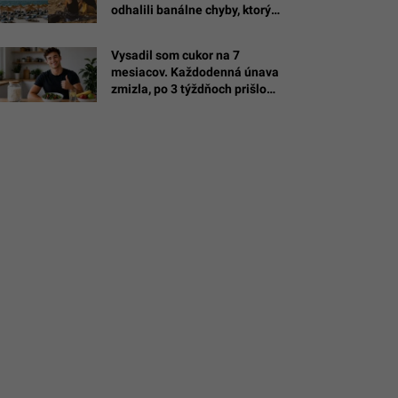
odhalili banálne chyby, ktorými
si zbytočne ničíš oddych
/Rosalind
Vysadil som cukor na 7
mesiacov. Každodenná únava
zmizla, po 3 týždňoch prišlo
najväčšie prekvapenie
(EXPERIMENT)