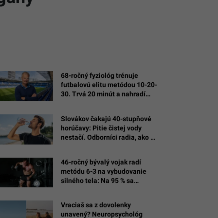
68-ročný fyziológ trénuje
futbalovú elitu metódou 10-20-
30. Trvá 20 minút a nahradí
hodiny behu
Slovákov čakajú 40-stupňové
horúčavy: Pitie čistej vody
nestačí. Odborníci radia, ako sa
správne hydratovať
46-ročný bývalý vojak radí
metódu 6-3 na vybudovanie
silného tela: Na 95 % sa
dostaneš tam, kam sa chceš
Vraciaš sa z dovolenky
unavený? Neuropsychológ