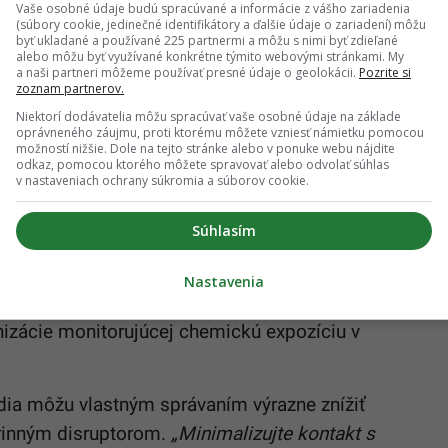
Vaše osobné údaje budú spracúvané a informácie z vášho zariadenia
och
(súbory cookie, jedinečné identifikátory a ďalšie údaje o zariadení) môžu
byť ukladané a používané 225 partnermi a môžu s nimi byť zdieľané
alebo môžu byť využívané konkrétne týmito webovými stránkami. My
a naši partneri môžeme používať presné údaje o geolokácii.
Pozrite si
árne zdravie. Predchádzajúce štúdie opakovane
zoznam partnerov.
čnými poruchami vrátane genitálnych malformácií,
Niektorí dodávatelia môžu spracúvať vaše osobné údaje na základe
oprávneného záujmu, proti ktorému môžete vzniesť námietku pomocou
ladín
testosterónu
u dospelých mužov. Výskumy
možností nižšie. Dole na tejto stránke alebo v ponuke webu nájdite
odkaz, pomocou ktorého môžete spravovať alebo odvolať súhlas
stmy, detskou obezitou a niektorými formami
v nastaveniach ochrany súkromia a súborov cookie.
Súhlasím
ne obrovskú zdravotnú a ekonomickú záťaž, ktorú
r potvrdzuje dlhodobé obavy z jeho zdravotných
Nastavenia
ujúci hlavný vedecký riaditeľ Environmental
nizácie monitorujúcej chemickú expozíciu v
udia môžu vlastným správaním výrazne znížiť
krinným disruptorom.
„Minimalizujte kontakt s