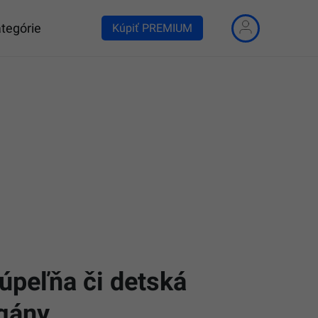
tegórie
Kúpiť PREMIUM
úpeľňa či detská
rgány