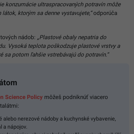
ie konzumácie ultraspracovaných potravín môže
látok, ktorým sa denne vystavujete,“
odporúča
stových nádob:
„Plastové obaly nepatria do
du. Vysoká teplota poškodzuje plastové vrstvy a
ré sa potom ľahšie vstrebávajú do potravín.“
látom
n Science Policy
môžeš podniknúť viacero
talátmi:
é alebo nerezové nádoby a kuchynské vybavenie,
l a nápojov.