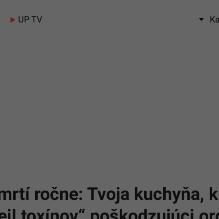
UP TV
Ka
mrtí ročne: Tvoja kuchyňa, k
eil toxínov“ poškodzujúci o