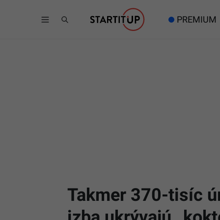
PREMIUM
Takmer 370-tisíc ú
izba ukrývajú „kokt