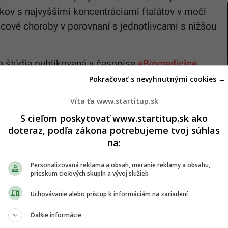
kov s najvyššími koncentráciami ftalátov v moči
rdcové choroby v porovnaní s jednotlivcami s nižšou
ia štúdia publikovaná v časopise
eBiomedicine
,
eho ftalátu – di(2-etylhexyl) známeho ako DEHP –
Pokračovať s nevyhnutnými cookies →
 oblastiach sveta.
Víta ťa www.startitup.sk
nmentálne údaje získané z desiatok populačných
S cieľom poskytovať www.startitup.sk ako
 analýzu vzoriek moču obsahujúcich metabolity
doteraz, podľa zákona potrebujeme tvoj súhlas
na:
vystavenie DEHP v roku 2018 súviselo s 368 764
 64 rokov na celom svete.
Personalizovaná reklama a obsah, meranie reklamy a obsahu,
prieskum cieľových skupín a vývoj služieb
 30 percent všetkých úmrtí na srdcové choroby
Uchovávanie alebo prístup k informáciám na zariadení
 tohto regiónu. Východná Ázia a Blízky východ
Ďalšie informácie