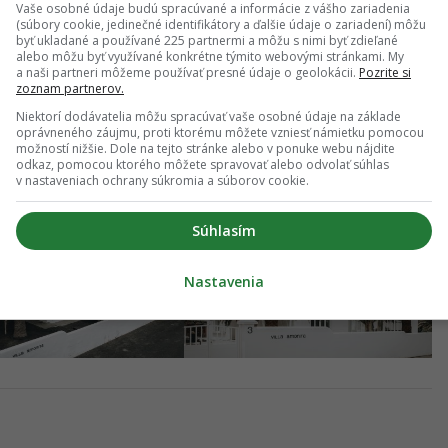
anbulu môžeš využiť prestupové lety do Kirgizska,
Vaše osobné údaje budú spracúvané a informácie z vášho zariadenia
(súbory cookie, jedinečné identifikátory a ďalšie údaje o zariadení) môžu
ilovníci Turecka určite ocenia možnosť navštíviť
byť ukladané a používané 225 partnermi a môžu s nimi byť zdieľané
alebo môžu byť využívané konkrétne týmito webovými stránkami. My
vzlietne až 170 teplovzdušných balónov s 2 000
a naši partneri môžeme používať presné údaje o geolokácii.
Pozrite si
zoznam partnerov.
Niektorí dodávatelia môžu spracúvať vaše osobné údaje na základe
oprávneného záujmu, proti ktorému môžete vzniesť námietku pomocou
 starej vily na moderný dom na
možností nižšie. Dole na tejto stránke alebo v ponuke webu nájdite
odkaz, pomocou ktorého môžete spravovať alebo odvolať súhlas
v nastaveniach ochrany súkromia a súborov cookie.
Súhlasím
Nastavenia
GALÉRIA
+ 30