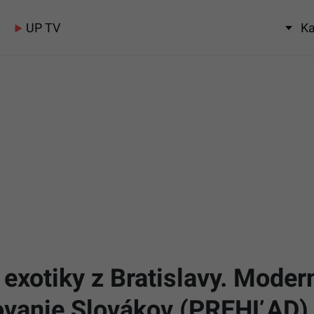
UP TV
Ka
 exotiky z Bratislavy. Moder
ovanie Slovákov (PREHĽAD)