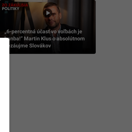
„6-percentná účasť vo voľbách je
hanba!“ Martin Klus o absolútnom
nezáujme Slovákov