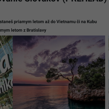
 dostaneš priamym letom až do Vietnamu či na Kubu
iamym letom z Bratislavy
Ilustračn
foto
TASR
–
Letisko