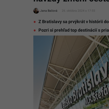
Jana Bačová
26. októbra 2024 o 17:55
Z Bratislavy sa prvýkrát v histórii
Pozri si prehľad top destinácií s pr