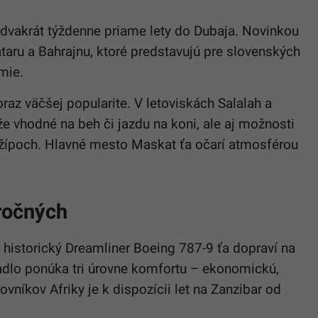
vakrát týždenne priame lety do Dubaja. Novinkou
ataru a Bahrajnu, ktoré predstavujú pre slovenských
mie.
az väčšej popularite. V letoviskách Salalah a
e vhodné na beh či jazdu na koni, ale aj možnosti
džípoch. Hlavné mesto Maskat ťa očarí atmosférou
ročných
, historický Dreamliner Boeing 787-9 ťa dopraví na
tadlo ponúka tri úrovne komfortu – ekonomickú,
ovníkov Afriky je k dispozícii let na Zanzibar od