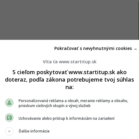
Pokračovať s nevyhnutnými cookies →
Víta ťa www.startitup.sk
novom šate
S cieľom poskytovať www.startitup.sk ako
doteraz, podľa zákona potrebujeme tvoj súhlas
cou medzi slovenskými dovolenkármi. Ako uvádza
na:
ezpečuje týždenné lety do obľúbených letovísk
štyri hodiny sa ocitneš v krajine, ktorá ponúka
Personalizovaná reklama a obsah, meranie reklamy a obsahu,
prieskum cieľových skupín a vývoj služieb
 a kvalitných all inclusive rezortov.
Uchovávanie alebo prístup k informáciám na zariadení
vďaka nasadeniu väčšieho lietadla Airbus A321neo
Ďalšie informácie
Airlines zabezpečí tri lety týždenne na letisko