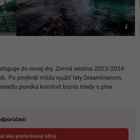
Bratislav
(Facebook
Pixabay
–
shadi645
 vstupuje do novej éry. Zimná sezóna 2023/2024
ik. Po prvýkrát môžu využiť lety Dreamlinerom,
ietadlo ponúka komfort biznis triedy s plne
 odporúčaní
dať ako preferovaný zdroj
Startitup, odkaz sa otvorí v novom okne