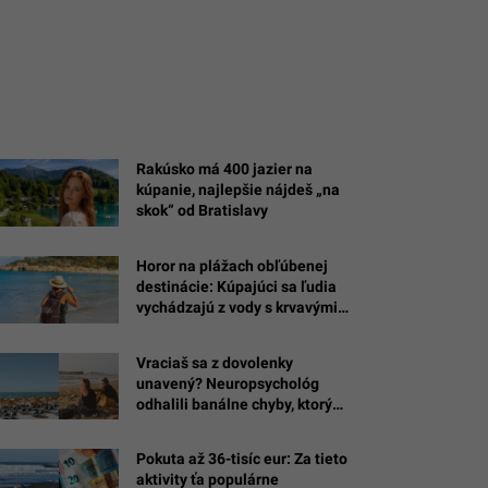
Rakúsko má 400 jazier na
kúpanie, najlepšie nájdeš „na
skok“ od Bratislavy
Horor na plážach obľúbenej
destinácie: Kúpajúci sa ľudia
vychádzajú z vody s krvavými
ranami
Vraciaš sa z dovolenky
unavený? Neuropsychológ
é
odhalili banálne chyby, ktorými
si zbytočne ničíš oddych
Pokuta až 36-tisíc eur: Za tieto
aktivity ťa populárne