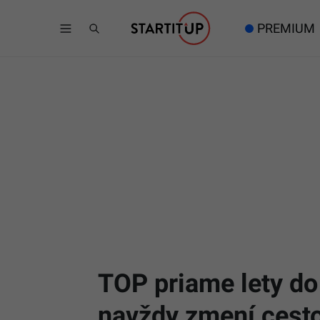
PREMIUM
TOP priame lety do
navždy zmení cest