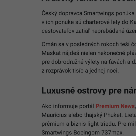
Český dopravca Smartwings ponúka d
v ich ponuke sú charterové lety do K
cestovateľov zatiaľ neprebádané úze
Omán sa v posledných rokoch teší čor
Maskat nájdeš nielen nekonečné pláž
pre dobrodružné výlety na ťavách a 
z rozprávok tisíc a jednej noci.
Luxusné ostrovy pre ná
Ako informuje portál
Premium News
Maurícius alebo thajský Phuket. Lie
prémium a biznis light triedu. Pre mil
Smartwings Boeingom 737max.