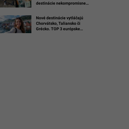
destinácie nekompromisne
a
),
skasírujú
Nové destinácie vytláčajú
Chorvátsko, Taliansko či
4
Grécko. TOP 3 európske
krajiny, ktoré sú hitom leta
2026