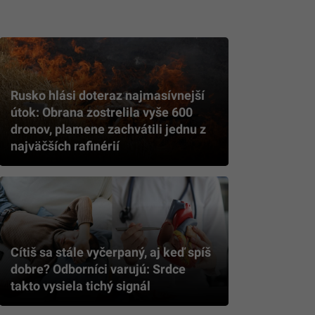
Rusko hlási doteraz najmasívnejší
útok: Obrana zostrelila vyše 600
dronov, plamene zachvátili jednu z
najväčších rafinérií
Cítiš sa stále vyčerpaný, aj keď spíš
dobre? Odborníci varujú: Srdce
takto vysiela tichý signál