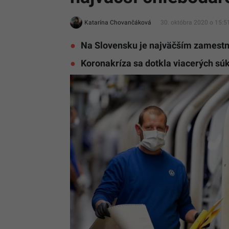
Katarína Chovančáková
30. októbra 2020 o 15:5
Na Slovensku je najväčším zamestn
Koronakríza sa dotkla viacerých sú