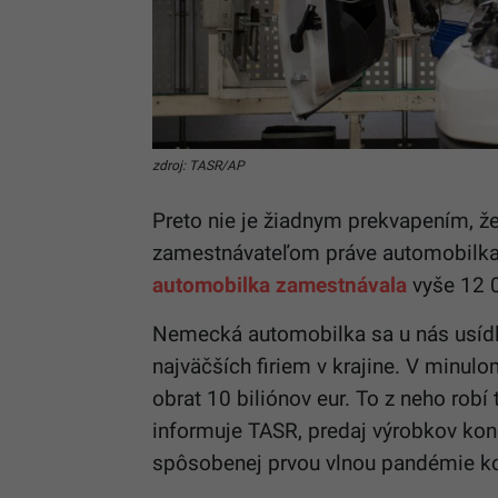
zdroj: TASR/AP
Preto nie je žiadnym prekvapením, 
zamestnávateľom práve automobilka
automobilka zamestnávala
vyše 12 
Nemecká automobilka sa u nás usídli
najväčších firiem v krajine. V minu
obrat 10 biliónov eur. To z neho robí
informuje TASR, predaj výrobkov ko
spôsobenej prvou vlnou pandémie ko