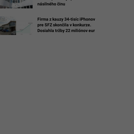
násilného činu
A/Swen
Firma z kauzy 34-tisíc iPhonov
pre SFZ skončila v konkurze.
rtitup
Dosiahla tržby 22 miliónov eur