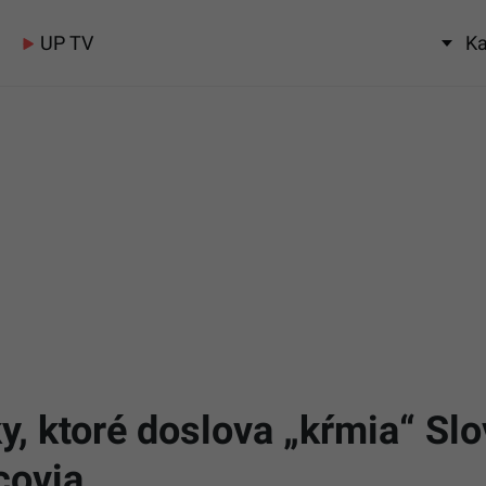
UP TV
Ka
y, ktoré doslova „kŕmia“ Slo
covia