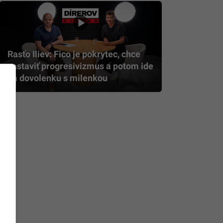
Rasťo Iliev: Fico je pokrytec, chce
zastaviť progresivizmus a potom ide
na dovolenku s milenkou