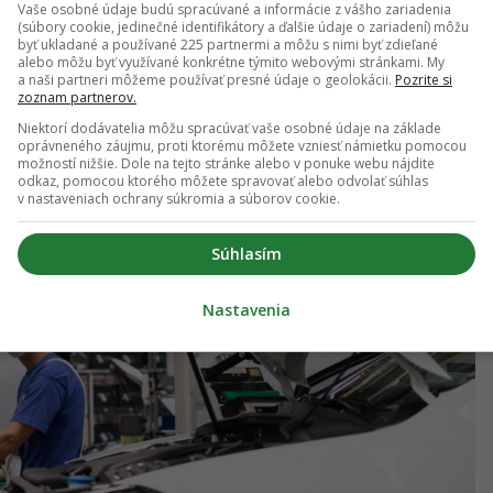
Vaše osobné údaje budú spracúvané a informácie z vášho zariadenia
ovom priemysle v Európskej únii je 8,5 %. Na
(súbory cookie, jedinečné identifikátory a ďalšie údaje o zariadení) môžu
byť ukladané a používané 225 partnermi a môžu s nimi byť zdieľané
m sa stávame opäť číslom jedna v danej kategórii.
alebo môžu byť využívané konkrétne týmito webovými stránkami. My
a naši partneri môžeme používať presné údaje o geolokácii.
Pozrite si
zoznam partnerov.
Niektorí dodávatelia môžu spracúvať vaše osobné údaje na základe
oprávneného záujmu, proti ktorému môžete vzniesť námietku pomocou
možností nižšie. Dole na tejto stránke alebo v ponuke webu nájdite
odkaz, pomocou ktorého môžete spravovať alebo odvolať súhlas
v nastaveniach ochrany súkromia a súborov cookie.
Súhlasím
Nastavenia