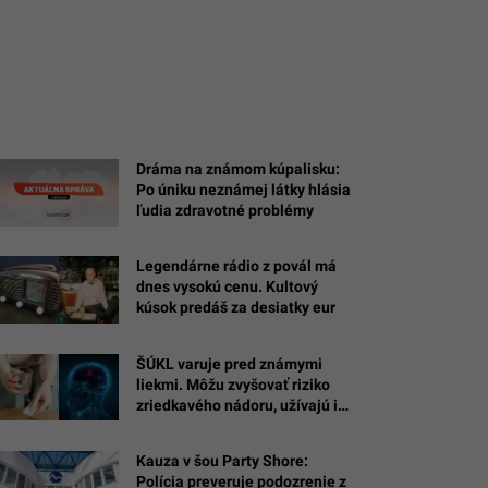
Dráma na známom kúpalisku:
Po úniku neznámej látky hlásia
ľudia zdravotné problémy
Legendárne rádio z povál má
dnes vysokú cenu. Kultový
kúsok predáš za desiatky eur
ŠÚKL varuje pred známymi
liekmi. Môžu zvyšovať riziko
zriedkavého nádoru, užívajú ich
tisíce Sloveniek
Kauza v šou Party Shore:
Polícia preveruje podozrenie z