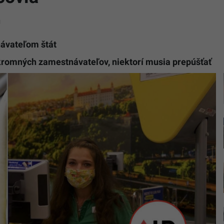
1
ávateľom štát
kromných zamestnávateľov, niektorí musia prepúšťať