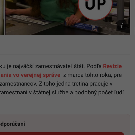
TASR/DP
Pförtner,
Matúš
Majer/Sta
ku je najväčší zamestnávateľ štát. Podľa
Revízie
nia vo verejnej správe
z marca tohto roka, pre
 zamestnancov. Z toho jedna tretina pracuje v
 zamestnaní v štátnej službe a podobný počet ľudí
 odporúčaní