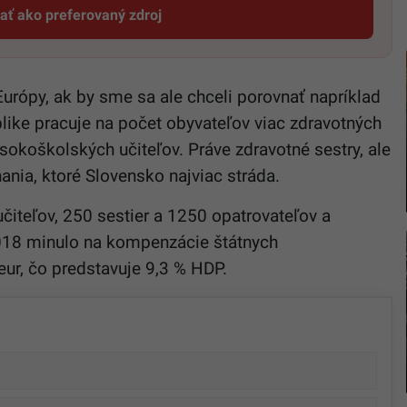
dať ako preferovaný zdroj
Startitup, odkaz sa otvorí v novom okne
urópy, ak by sme sa ale chceli porovnať napríklad
like pracuje na počet obyvateľov viac zdravotných
ysokoškolských učiteľov. Práve zdravotné sestry, ale
nania, ktoré Slovensko najviac stráda.
čiteľov, 250 sestier a 1250 opatrovateľov a
018 minulo na kompenzácie štátnych
 eur, čo predstavuje 9,3 % HDP.