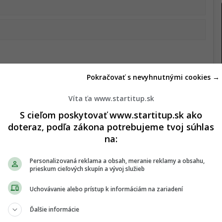
Pokračovať s nevyhnutnými cookies →
majú štátni zamestnanci menšie platy ako je
Víta ťa www.startitup.sk
orí 10,6 % HDP. Veľa občanov preto radšej
S cieľom poskytovať www.startitup.sk ako
sektor, ktorý im vie zabezpečiť vyššie platy, ale
doteraz, podľa zákona potrebujeme tvoj súhlas
 oproti štátnemu sektoru.
na:
Personalizovaná reklama a obsah, meranie reklamy a obsahu,
prieskum cieľových skupín a vývoj služieb
Uchovávanie alebo prístup k informáciám na zariadení
továreň na autá. Vyrábame totiž najviac áut na
minulom roku
sme vyprodukovali vyše 1,1 milióna
Ďalšie informácie
nával viac ako 177 000 ľudí. Priemerný počet