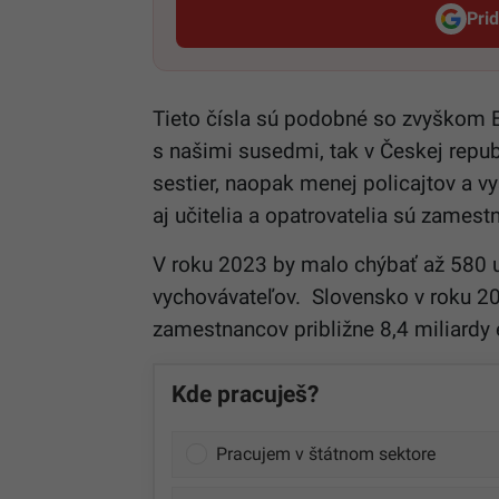
Pri
Tieto čísla sú podobné so zvyškom E
s našimi susedmi, tak v Českej repub
sestier, naopak menej policajtov a v
aj učitelia a opatrovatelia sú zamest
V roku 2023 by malo chýbať až 580 u
vychovávateľov. Slovensko v roku 2
zamestnancov približne 8,4 miliardy
Kde pracuješ?
Pracujem v štátnom sektore