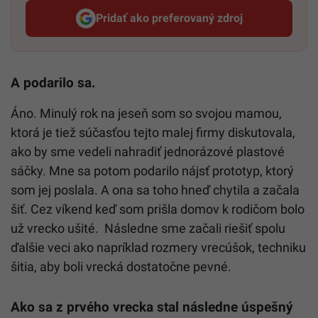
Pridať ako preferovaný zdroj
Startitup, odkaz sa otvorí v n
A podarilo sa.
Áno. Minulý rok na jeseň som so svojou mamou,
ktorá je tiež súčasťou tejto malej firmy diskutovala,
ako by sme vedeli nahradiť jednorázové plastové
sáčky. Mne sa potom podarilo nájsť prototyp, ktorý
som jej poslala. A ona sa toho hneď chytila a začala
šiť. Cez víkend keď som prišla domov k rodičom bolo
už vrecko ušité. Následne sme začali riešiť spolu
ďalšie veci ako napríklad rozmery vrecúšok, techniku
šitia, aby boli vrecká dostatočne pevné.
Ako sa z prvého vrecka stal následne úspešný