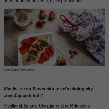
hneď podľa neho vedia, o aký produkt ide.
zdroj: Lucia Rumanová
Myslíš, že na Slovensku je veľa ekologicky
zmýšľajúcich ľudí?
Myslím si, že áno. Ukazuje to aj eufória okolo