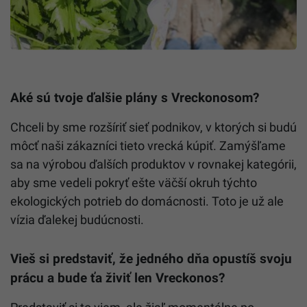
Aké sú tvoje ďalšie plány s Vreckonosom?
Chceli by sme rozšíriť sieť podnikov, v ktorých si budú
môcť naši zákazníci tieto vrecká kúpiť. Zamýšľame
sa na výrobou ďalších produktov v rovnakej kategórii,
aby sme vedeli pokryť ešte väčší okruh týchto
ekologických potrieb do domácnosti. Toto je už ale
vízia ďalekej budúcnosti.
Vieš si predstaviť, že jedného dňa opustíš svoju
prácu a bude ťa živiť len Vreckonos?