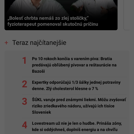
„Bolesť chrbta nemáš zo zlej stoličky,”
fyzioterapeut pomenoval skutočnú príčinu
Teraz najčítanejšie
Po 10 rokoch končia s varením piva: Bratia
predávajú obľúbený pivovar a reštaurácie na
Bazoši
Expertky odporúčajú 1/3 šálky jednej potraviny
denne. Zlý cholesterol klesne o 7 %
ŠÚKL varuje pred známymi liekmi. Môžu zvyšovať
riziko zriedkavého nádoru, užívajú ich tisíce
Sloveniek
Lovestream už nie je len o hudbe. Prináša zóny,
kde si oddýchneš, doplníš energiu a na chvíľu