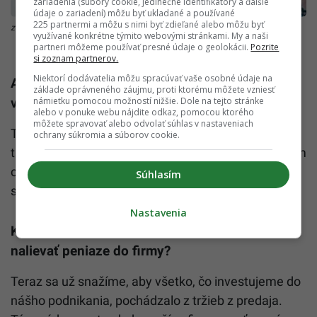
zariadenia (súbory cookie, jedinečné identifikátory a ďalšie
údaje o zariadení) môžu byť ukladané a používané
225 partnermi a môžu s nimi byť zdieľané alebo môžu byť
zdroj: Lucia Rumanova
využívané konkrétne týmito webovými stránkami. My a naši
partneri môžeme používať presné údaje o geolokácii.
Pozrite
si zoznam partnerov.
Niektorí dodávatelia môžu spracúvať vaše osobné údaje na
Ako to bolo z rozbehom vašej firmy, mala si
základe oprávneného záujmu, proti ktorému môžete vzniesť
námietku pomocou možností nižšie. Dole na tejto stránke
vlastný kapitál?
alebo v ponuke webu nájdite odkaz, pomocou ktorého
môžete spravovať alebo odvolať súhlas v nastaveniach
Tým, že na začiatok sme potrebovali len pár stoviek,
ochrany súkromia a súborov cookie.
tak som si to vedela financovať aj ja sama. Vždy som
chcela mať aj svoj vlastný projekt a tak som si to zo
Súhlasím
svojich nasporených peňazí rozbehla.
Nastavenia
Keď už máš rozbeh za sebou, musíte stále
nalievať peniaze do firmy?
Teraz sa už snažíme, aby všetko, čo investujeme do
nášho podnikania, pochádzalo z tržieb z predaja.