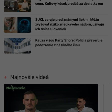
cenu. Kultový kúsok predáš za desiatky eur
ŠÚKL varuje pred známymi liekmi. Môžu
zvyšovať riziko zriedkavého nádoru, užívajú
ich tisíce Sloveniek
Kauza v šou Party Shore: Polícia preveruje
podozrenie z násilného činu
Najnovšie videá