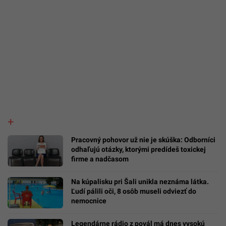
Pracovný pohovor už nie je skúška: Odborníci
odhaľujú otázky, ktorými predídeš toxickej
firme a nadčasom
Na kúpalisku pri Šali unikla neznáma látka.
Ľudí pálili oči, 8 osôb museli odviezť do
nemocnice
Legendárne rádio z povál má dnes vysokú