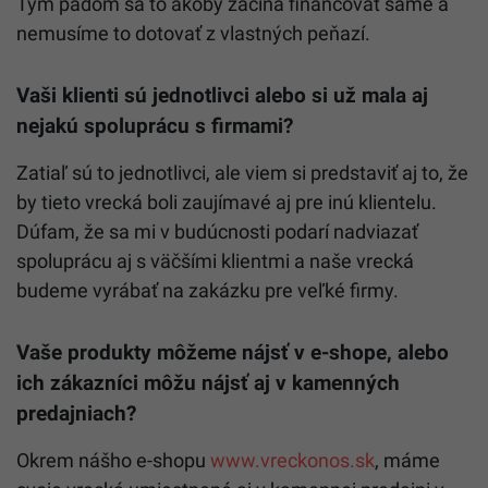
Tým pádom sa to akoby začína financovať samé a
nemusíme to dotovať z vlastných peňazí.
Vaši klienti sú jednotlivci alebo si už mala aj
nejakú spoluprácu s firmami?
Zatiaľ sú to jednotlivci, ale viem si predstaviť aj to, že
by tieto vrecká boli zaujímavé aj pre inú klientelu.
Dúfam, že sa mi v budúcnosti podarí nadviazať
spoluprácu aj s väčšími klientmi a naše vrecká
budeme vyrábať na zakázku pre veľké firmy.
Vaše produkty môžeme nájsť v e-shope, alebo
ich zákazníci môžu nájsť aj v kamenných
predajniach?
Okrem nášho e-shopu
www.vreckonos.sk
, máme