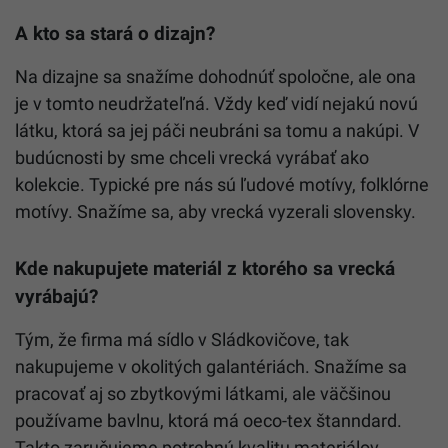
A kto sa stará o dizajn?
Na dizajne sa snažíme dohodnúť spoločne, ale ona
je v tomto neudržateľná. Vždy keď vidí nejakú novú
látku, ktorá sa jej páči neubráni sa tomu a nakúpi. V
budúcnosti by sme chceli vrecká vyrábať ako
kolekcie. Typické pre nás sú ľudové motívy, folklórne
motívy. Snažíme sa, aby vrecká vyzerali slovensky.
Kde nakupujete materiál z ktorého sa vrecká
vyrábajú?
Tým, že firma má sídlo v Sládkovičove, tak
nakupujeme v okolitých galantériách. Snažíme sa
pracovať aj so zbytkovými látkami, ale väčšinou
používame bavlnu, ktorá má oeco-tex štanndard.
Takto zaručujeme potrebnú kvalitu materiálov.