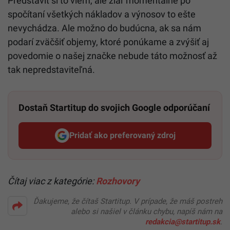
Predstaviť si to viem, ale žiaľ momentálne po
spočítaní všetkých nákladov a výnosov to ešte
nevychádza. Ale možno do budúcna, ak sa nám
podarí zväčšiť objemy, ktoré ponúkame a zvýšiť aj
povedomie o našej značke nebude táto možnosť až
tak nepredstaviteľná.
Dostaň Startitup do svojich Google odporúčaní
Pridať ako preferovaný zdroj
Startitup, odkaz sa otvorí v n
Čítaj viac z kategórie:
Rozhovory
Ďakujeme, že čítaš Startitup. V prípade, že máš postreh
alebo si našiel v článku chybu, napíš nám na
redakcia@startitup.sk
.