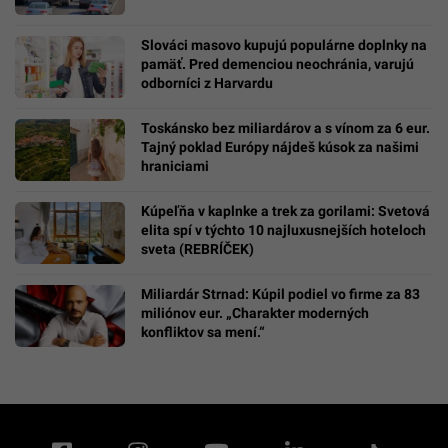
Slováci masovo kupujú populárne doplnky na
pamäť. Pred demenciou neochránia, varujú
odborníci z Harvardu
Toskánsko bez miliardárov a s vínom za 6 eur.
Tajný poklad Európy nájdeš kúsok za našimi
hraniciami
Kúpeľňa v kaplnke a trek za gorilami: Svetová
elita spí v týchto 10 najluxusnejších hoteloch
sveta (REBRÍČEK)
Miliardár Strnad: Kúpil podiel vo firme za 83
miliónov eur. „Charakter moderných
konfliktov sa mení.“