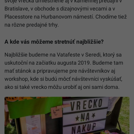
svoje vrecká umiestnené aj v kamennej predajni v
Bratislave, v obchode s dizajnovými vecami a v
Placesstore na Hurbanovom námestí. Chodíme tiež
na rôzne predajné trhy.
A kde vás môžeme stretnúť najbližšie?
Najbližšie budeme na Vatafeste v Seredi, ktorý sa
uskutoční na začiatku augusta 2019. Budeme tam
mať stánok a pripravujeme pre návštevníkov aj
workshop, kde si budú môcť návštevníci vyskúšať,
ako si také vrecko môžu urobiť aj oni sami doma.