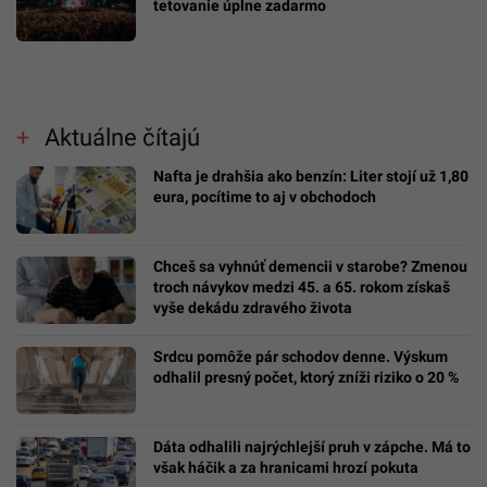
tetovanie úplne zadarmo
Aktuálne čítajú
Nafta je drahšia ako benzín: Liter stojí už 1,80
eura, pocítime to aj v obchodoch
Chceš sa vyhnúť demencii v starobe? Zmenou
troch návykov medzi 45. a 65. rokom získaš
vyše dekádu zdravého života
Srdcu pomôže pár schodov denne. Výskum
odhalil presný počet, ktorý zníži riziko o 20 %
Dáta odhalili najrýchlejší pruh v zápche. Má to
však háčik a za hranicami hrozí pokuta