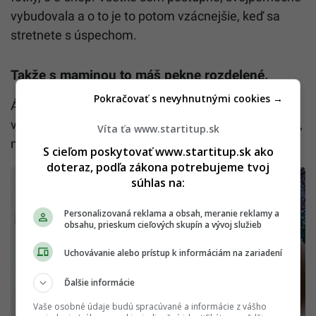
vybudovala a o to je to potom vzácnejšie, keď sa
stretnete s úspechom.
Takže s maminou to máš pekne rozdelené.
Pokračovať s nevyhnutnými cookies →
Áno. Mamina sa stará o tú praktickú časť a vyrába
vrecká a ja sa starám o všetko ostatné ako je predaj,
Víta ťa www.startitup.sk
marketing a promo.
S cieľom poskytovať www.startitup.sk ako
doteraz, podľa zákona potrebujeme tvoj
súhlas na:
Personalizovaná reklama a obsah, meranie reklamy a
obsahu, prieskum cieľových skupín a vývoj služieb
Uchovávanie alebo prístup k informáciám na zariadení
Ďalšie informácie
Vaše osobné údaje budú spracúvané a informácie z vášho