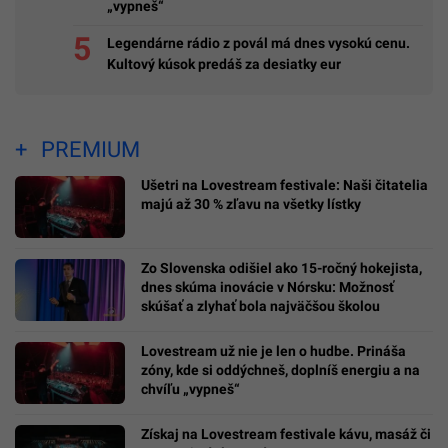
„vypneš“
Legendárne rádio z povál má dnes vysokú cenu.
Kultový kúsok predáš za desiatky eur
PREMIUM
Ušetri na Lovestream festivale: Naši čitatelia
majú až 30 % zľavu na všetky lístky
Zo Slovenska odišiel ako 15-ročný hokejista,
dnes skúma inovácie v Nórsku: Možnosť
skúšať a zlyhať bola najväčšou školou
Lovestream už nie je len o hudbe. Prináša
zóny, kde si oddýchneš, doplníš energiu a na
chvíľu „vypneš“
Získaj na Lovestream festivale kávu, masáž či