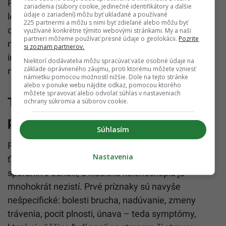
Prečo sa to deje, však nie je jasné. Odborníci pracujú
zariadenia (súbory cookie, jedinečné identifikátory a ďalšie
údaje o zariadení) môžu byť ukladané a používané
len s hypotézami – do úvahy pripadá vyšší výskyt
225 partnermi a môžu s nimi byť zdieľané alebo môžu byť
obezity, sedavé fungovanie, spracované potraviny,
využívané konkrétne týmito webovými stránkami. My a naši
partneri môžeme používať presné údaje o geolokácii.
Pozrite
narušený črevný mikrobióm, častejšie antibiotiká či
si zoznam partnerov.
iné environmentálne faktory. Istotu však zatiaľ
Niektorí dodávatelia môžu spracúvať vaše osobné údaje na
základe oprávneného záujmu, proti ktorému môžete vzniesť
nepriniesla ani jedna z nich.
námietku pomocou možností nižšie. Dole na tejto stránke
alebo v ponuke webu nájdite odkaz, pomocou ktorého
môžete spravovať alebo odvolať súhlas v nastaveniach
Tichý nádor s nenápadnými
ochrany súkromia a súborov cookie.
príznakmi
Súhlasím
Rakovina appendixu je podľa
Earth.com
obzvlášť
Nastavenia
ťažko zachytiteľná. Neexistuje skríning, ktorý by ju
spoľahlivo odhalil, a klasická kolonoskopia ju
mnohokrát nezistí. Prvé príznaky sú navyše
nešpecifické: bolesti brucha, nadúvanie, zmeny
trávenia, pocit plnosti, únava – teda symptómy,