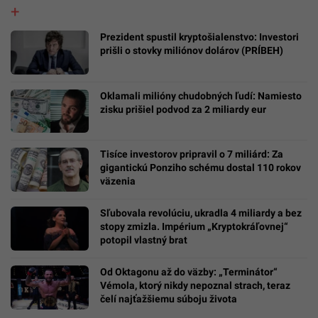
Prezident spustil kryptošialenstvo: Investori
prišli o stovky miliónov dolárov (PRÍBEH)
Oklamali milióny chudobných ľudí: Namiesto
zisku prišiel podvod za 2 miliardy eur
Tisíce investorov pripravil o 7 miliárd: Za
gigantickú Ponziho schému dostal 110 rokov
väzenia
Sľubovala revolúciu, ukradla 4 miliardy a bez
stopy zmizla. Impérium „Kryptokráľovnej“
potopil vlastný brat
Od Oktagonu až do väzby: „Terminátor“
Vémola, ktorý nikdy nepoznal strach, teraz
čelí najťažšiemu súboju života