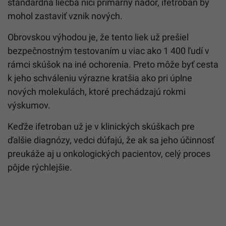
štandardná liečba ničí primárny nádor, ifetroban by
mohol zastaviť vznik nových.
Obrovskou výhodou je, že tento liek už prešiel
bezpečnostným testovaním u viac ako 1 400 ľudí v
rámci skúšok na iné ochorenia. Preto môže byť cesta
k jeho schváleniu výrazne kratšia ako pri úplne
nových molekulách, ktoré prechádzajú rokmi
výskumov.
Keďže ifetroban už je v klinických skúškach pre
ďalšie diagnózy, vedci dúfajú, že ak sa jeho účinnosť
preukáže aj u onkologických pacientov, celý proces
pôjde rýchlejšie.