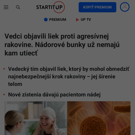
KÚPIŤ PREMIUM
PREMIUM
UP TV
Vedci objavili liek proti agresívnej
rakovine. Nádorové bunky už nemajú
kam utiecť
Vedecký tím objavil liek, ktorý by mohol obmedziť
najnebezpečnejší krok rakoviny – jej šírenie
telom
Nové zistenia dávajú pacientom nádej