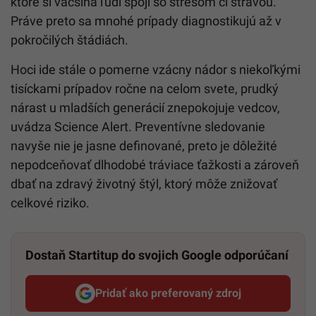
ktoré si väčšina ľudí spojí so stresom či stravou.
Práve preto sa mnohé prípady diagnostikujú až v
pokročilých štádiách.
Hoci ide stále o pomerne vzácny nádor s niekoľkými
tisíckami prípadov ročne na celom svete, prudký
nárast u mladších generácií znepokojuje vedcov,
uvádza Science Alert. Preventívne sledovanie
navyše nie je jasne definované, preto je dôležité
nepodceňovať dlhodobé tráviace ťažkosti a zároveň
dbať na zdravý životný štýl, ktorý môže znižovať
celkové riziko.
Dostaň Startitup do svojich Google odporúčaní
Pridať ako preferovaný zdroj
Startitup, odkaz sa otvorí v n