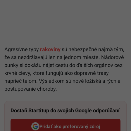
Agresívne typy
rakoviny
sú nebezpečné najmä tým,
že sa nezdržiavajú len na jednom mieste. Nádorové
bunky si dokážu nájsť cestu do ďalších orgánov cez
krvné cievy, ktoré fungujú ako dopravné trasy
naprieč telom. Výsledkom sú nové ložiská a rýchle
postupovanie choroby.
Dostaň Startitup do svojich Google odporúčaní
Pridať ako preferovaný zdroj
Startitup, odkaz sa otvorí v n