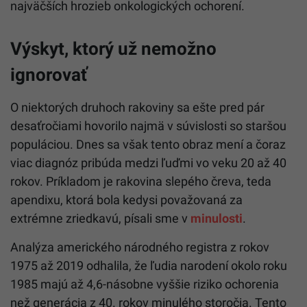
najväčších hrozieb onkologických ochorení.
Výskyt, ktorý už nemožno
ignorovať
O niektorých druhoch rakoviny sa ešte pred pár
desaťročiami hovorilo najmä v súvislosti so staršou
populáciou. Dnes sa však tento obraz mení a čoraz
viac diagnóz pribúda medzi ľuďmi vo veku 20 až 40
rokov. Príkladom je rakovina slepého čreva, teda
apendixu, ktorá bola kedysi považovaná za
extrémne zriedkavú, písali sme v
minulosti
.
Analýza amerického národného registra z rokov
1975 až 2019 odhalila, že ľudia narodení okolo roku
1985 majú až 4,6-násobne vyššie riziko ochorenia
než generácia z 40. rokov minulého storočia. Tento