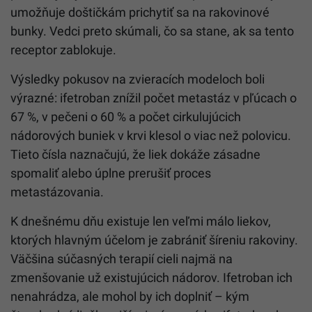
umožňuje doštičkám prichytiť sa na rakovinové
bunky. Vedci preto skúmali, čo sa stane, ak sa tento
receptor zablokuje.
Výsledky pokusov na zvieracích modeloch boli
výrazné: ifetroban znížil počet metastáz v pľúcach o
67 %, v pečeni o 60 % a počet cirkulujúcich
nádorových buniek v krvi klesol o viac než polovicu.
Tieto čísla naznačujú, že liek dokáže zásadne
spomaliť alebo úplne prerušiť proces
metastázovania.
K dnešnému dňu existuje len veľmi málo liekov,
ktorých hlavným účelom je zabrániť šíreniu rakoviny.
Väčšina súčasných terapií cieli najmä na
zmenšovanie už existujúcich nádorov. Ifetroban ich
nenahrádza, ale mohol by ich doplniť – kým