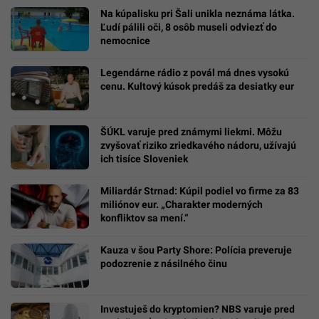
Na kúpalisku pri Šali unikla neznáma látka.
Ľudí pálili oči, 8 osôb museli odviezť do
nemocnice
Legendárne rádio z povál má dnes vysokú
cenu. Kultový kúsok predáš za desiatky eur
ŠÚKL varuje pred známymi liekmi. Môžu
zvyšovať riziko zriedkavého nádoru, užívajú
ich tisíce Sloveniek
Miliardár Strnad: Kúpil podiel vo firme za 83
miliónov eur. „Charakter moderných
konfliktov sa mení.“
Kauza v šou Party Shore: Polícia preveruje
podozrenie z násilného činu
Investuješ do kryptomien? NBS varuje pred