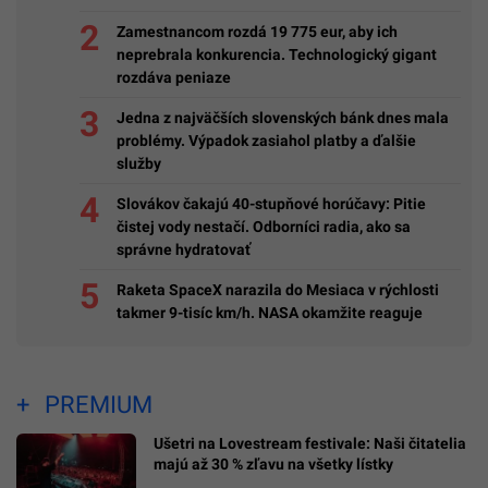
Zamestnancom rozdá 19 775 eur, aby ich
neprebrala konkurencia. Technologický gigant
rozdáva peniaze
Jedna z najväčších slovenských bánk dnes mala
problémy. Výpadok zasiahol platby a ďalšie
služby
Slovákov čakajú 40-stupňové horúčavy: Pitie
čistej vody nestačí. Odborníci radia, ako sa
správne hydratovať
Raketa SpaceX narazila do Mesiaca v rýchlosti
takmer 9-tisíc km/h. NASA okamžite reaguje
PREMIUM
Ušetri na Lovestream festivale: Naši čitatelia
majú až 30 % zľavu na všetky lístky