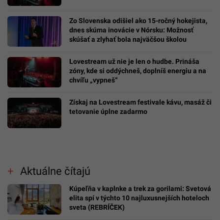
Zo Slovenska odišiel ako 15-ročný hokejista,
dnes skúma inovácie v Nórsku: Možnosť
skúšať a zlyhať bola najväčšou školou
Lovestream už nie je len o hudbe. Prináša
zóny, kde si oddýchneš, doplníš energiu a na
chvíľu „vypneš“
Získaj na Lovestream festivale kávu, masáž či
tetovanie úplne zadarmo
Aktuálne čítajú
Kúpeľňa v kaplnke a trek za gorilami: Svetová
elita spí v týchto 10 najluxusnejších hoteloch
sveta (REBRÍČEK)