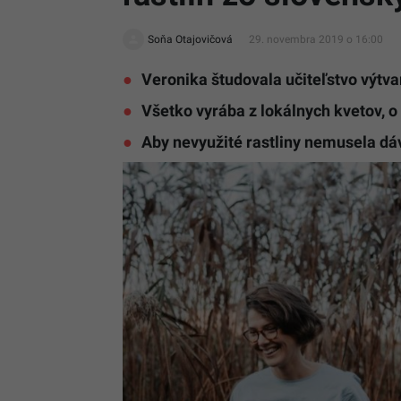
Soňa Otajovičová
29. novembra 2019 o 16:00
Veronika študovala učiteľstvo výtva
Všetko vyrába z lokálnych kvetov, o
Aby nevyužité rastliny nemusela dá