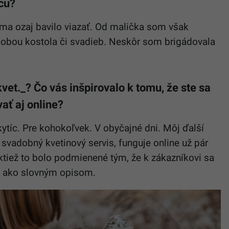
icu?
é ma ozaj bavilo viazať. Od malička som však
obou kostola či svadieb. Neskôr som brigádovala
vet._? Čo vás inšpirovalo k tomu, že ste sa
ať aj online?
kytíc. Pre kohokoľvek. V obyčajné dni. Môj ďalší
 svadobný kvetinový servis, funguje online už pár
aktiež to bolo podmienené tým, že k zákazníkovi sa
ou ako slovným opisom.