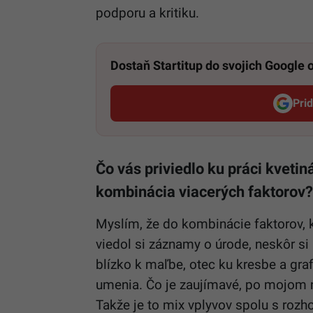
podporu a kritiku.
Dostaň Startitup do svojich Google
Pri
Čo vás priviedlo ku práci kvetiná
kombinácia viacerých faktorov?
Myslím, že do kombinácie faktorov, 
viedol si záznamy o úrode, neskôr si
blízko k maľbe, otec ku kresbe a gra
umenia. Čo je zaujímavé, po mojom n
Takže je to mix vplyvov spolu s rozh