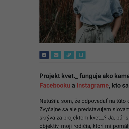
Projekt kvet._ funguje ako kame
Facebooku
a
Instagrame
, kto s
Netušila som, že odpovedať na túto o
Zvyčajne sa ale predstavujem slovami
skrýva za projektom kvet._? Ja, pár s
objektív, moji rodičia, ktorí mi pomá