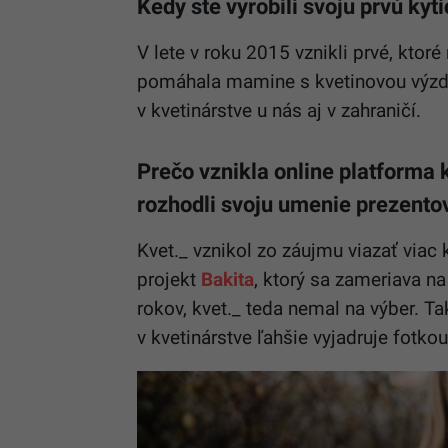
Kedy ste vyrobili svoju prvú kyt
V lete v roku 2015 vznikli prvé, ktor
pomáhala mamine s kvetinovou výzd
v kvetinárstve u nás aj v zahraničí.
Prečo vznikla online platforma k
rozhodli svoju umenie prezentov
Kvet._ vznikol zo záujmu viazať viac 
projekt
Bakita
, ktorý sa zameriava na
rokov, kvet._ teda nemal na výber. T
v kvetinárstve ľahšie vyjadruje fotk