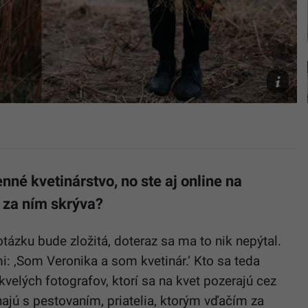
Barbora
Girmanov
lavju.ooo
nné kvetinárstvo, no ste aj online na
a za ním skrýva?
tázku bude zložitá, doteraz sa ma to nik nepýtal.
: ‚Som Veronika a som kvetinár.‘ Kto sa teda
kvelých fotografov, ktorí sa na kvet pozerajú cez
hajú s pestovaním, priatelia, ktorým vďačím za