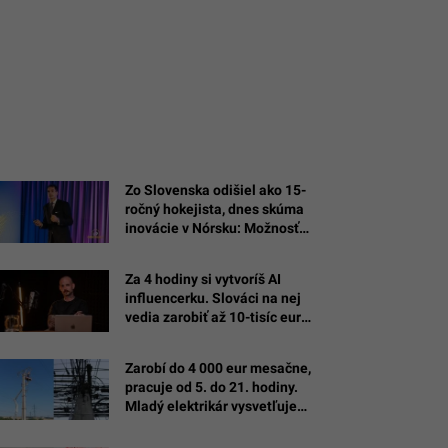
Zo Slovenska odišiel ako 15-
ročný hokejista, dnes skúma
inovácie v Nórsku: Možnosť
skúšať a zlyhať bola najväčšou
školou
Za 4 hodiny si vytvoríš AI
influencerku. Slováci na nej
vedia zarobiť až 10-tisíc eur
mesačne
Zarobí do 4 000 eur mesačne,
pracuje od 5. do 21. hodiny.
Mladý elektrikár vysvetľuje
výhody svojho remesla