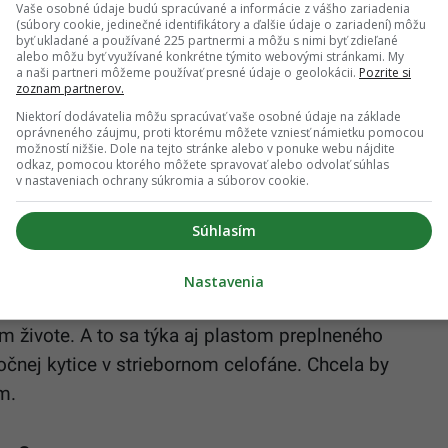
Vaše osobné údaje budú spracúvané a informácie z vášho zariadenia
(súbory cookie, jedinečné identifikátory a ďalšie údaje o zariadení) môžu
byť ukladané a používané 225 partnermi a môžu s nimi byť zdieľané
alebo môžu byť využívané konkrétne týmito webovými stránkami. My
a naši partneri môžeme používať presné údaje o geolokácii.
Pozrite si
zoznam partnerov.
Niektorí dodávatelia môžu spracúvať vaše osobné údaje na základe
oprávneného záujmu, proti ktorému môžete vzniesť námietku pomocou
možností nižšie. Dole na tejto stránke alebo v ponuke webu nájdite
aniu a hrobom už neodmysliteľne patria aj
odkaz, pomocou ktorého môžete spravovať alebo odvolať súhlas
v nastaveniach ochrany súkromia a súborov cookie.
 otca zásadnejšiu úlohu vo výbere toho
Súhlasím
ska” sféra nebola cudzia. Jeho práca v tom hrá
Nastavenia
rčina živí. Vnímam dôležitosť osvety v tom, ako
m živote. A to sa týka aj plastom preplneného
očnej kytice v striebornom celofáne. Chcela by
m.