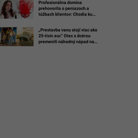
Profesionálna domina
prehovorila o peniazoch a
túžbach klientov: Chodia ku
mne otcovia rodín aj ženy
(ROZHOVOR)
„Prestavba vanu stojí viac ako
á,
25-tisíc eur.“ Otec s dcérou
premenili náhodný nápad na
biznis