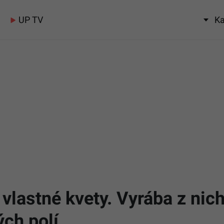
UP TV
Ka
 vlastné kvety. Vyrába z nich
ých polí