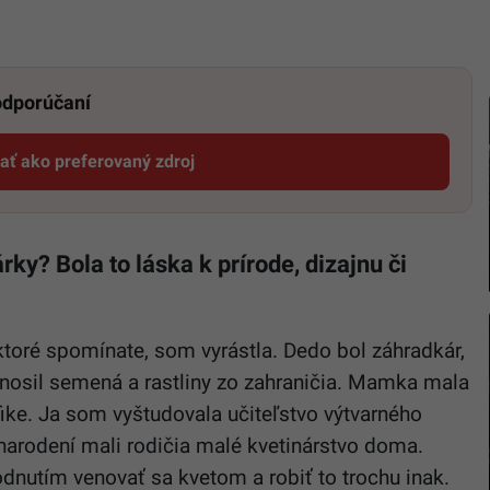
 odporúčaní
dať ako preferovaný zdroj
Startitup, odkaz sa otvorí v novom okne
rky? Bola to láska k prírode, dizajnu či
ktoré spomínate, som vyrástla. Dedo bol záhradkár,
 nosil semená a rastliny zo zahraničia. Mamka mala
fike. Ja som vyštudovala učiteľstvo výtvarného
arodení mali rodičia malé kvetinárstvo doma.
odnutím venovať sa kvetom a robiť to trochu inak.