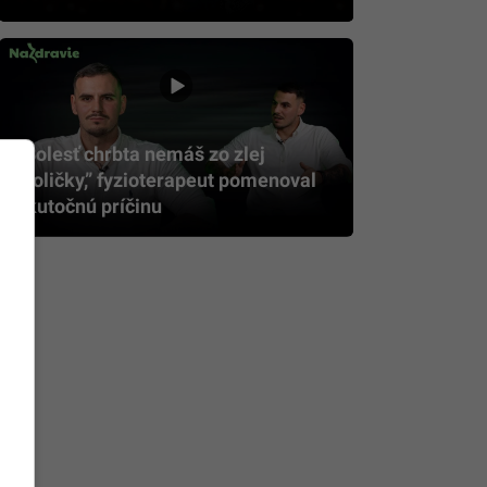
„Bolesť chrbta nemáš zo zlej
stoličky,” fyzioterapeut pomenoval
skutočnú príčinu