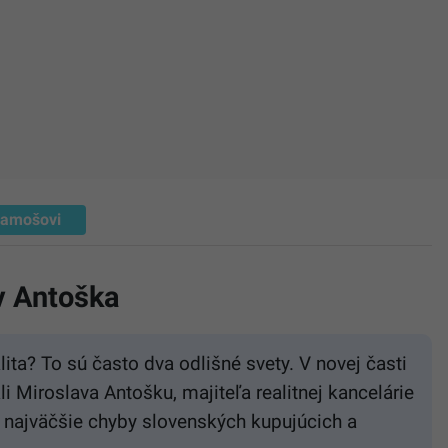
amošovi
v Antoška
lita? To sú často dva odlišné svety. V novej časti
li Miroslava Antošku, majiteľa realitnej kancelárie
 najväčšie chyby slovenských kupujúcich a