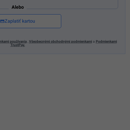
Alebo
Zaplatiť kartou
nkami používania
,
Všeobecnými obchodnými podmienkami
a
Podmienkami
TrustPay.