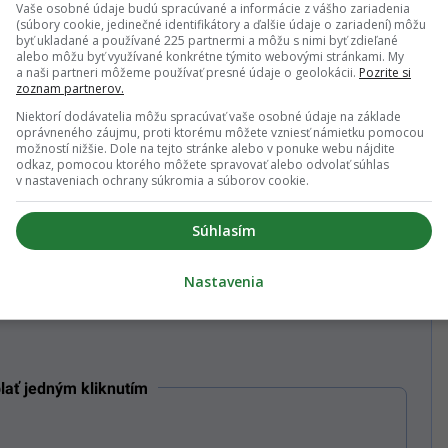
Vaše osobné údaje budú spracúvané a informácie z vášho zariadenia
5,99€
artitup PREMIUM 3,99€
(súbory cookie, jedinečné identifikátory a ďalšie údaje o zariadení) môžu
byť ukladané a používané 225 partnermi a môžu s nimi byť zdieľané
esačne
alebo môžu byť využívané konkrétne týmito webovými stránkami. My
a naši partneri môžeme používať presné údaje o geolokácii.
Pozrite si
y mesačné predplatné
zoznam partnerov.
Niektorí dodávatelia môžu spracúvať vaše osobné údaje na základe
UM 7,99€
oprávneného záujmu, proti ktorému môžete vzniesť námietku pomocou
možností nižšie. Dole na tejto stránke alebo v ponuke webu nájdite
odkaz, pomocou ktorého môžete spravovať alebo odvolať súhlas
v nastaveniach ochrany súkromia a súborov cookie.
 65€
Súhlasím
ť celú ponuku / Mám
zľavový kód
Nastavenia
tup Group newsletter s obsahom a ponukami Startitup a jeho obchodných
lať jedným kliknutím