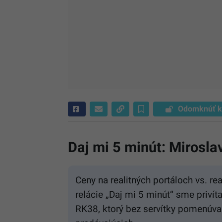
Odomknúť k
Daj mi 5 minút: Mirosla
Ceny na realitných portáloch vs. rea
relácie „Daj mi 5 minút“ sme privíta
RK38, ktorý bez servítky pomenúva