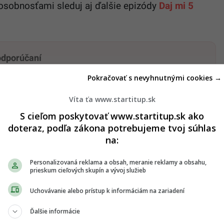
osobnosťami sleduj aj ďalšie epizódy
Daj mi 5
 odporúčaní
Pokračovať s nevyhnutnými cookies →
dať ako preferovaný zdroj
Startitup, odkaz sa otvorí v novom okne
Víta ťa www.startitup.sk
S cieľom poskytovať www.startitup.sk ako
doteraz, podľa zákona potrebujeme tvoj súhlas
na:
Viac o kampani
tu!
Personalizovaná reklama a obsah, meranie reklamy a obsahu,
REMIUM
prieskum cieľových skupín a vývoj služieb
.
Uchovávanie alebo prístup k informáciám na zariadení
.
Ďalšie informácie