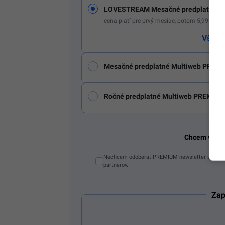
LOVESTREAM Mesačné predplatné St
cena platí pre prvý mesiac, potom 5,99 € m
Všetk
Mesačné predplatné Multiweb PREMI
Ročné predplatné Multiweb PREMIUM
Chcem vidie
Nechcem odoberať PREMIUM newsletter a Starti
partnerov.
Zap