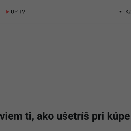
UP TV
Ka
viem ti, ako ušetríš pri kúp