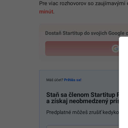
Pre viac rozhovorov so zaujímavými 
minút
.
Dostaň Startitup do svojich Google
Pri
Máš účet?
Prihlás sa!
Staň sa členom
Startitup P
a získaj neobmedzený prístup
Predplatné môžeš zrušiť kedykoľvek