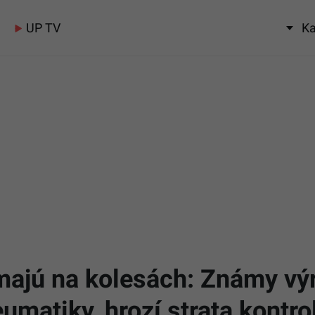
UP TV
Ka
 majú na kolesách: Známy vý
matiky, hrozí strata kontro