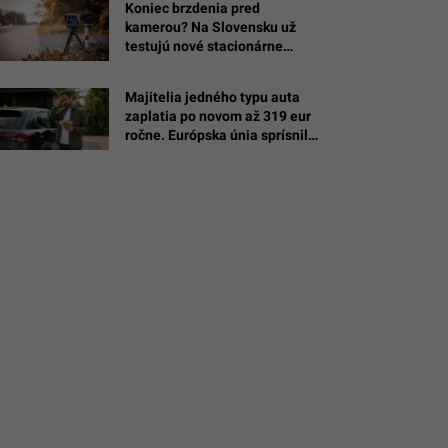
Koniec brzdenia pred
kamerou? Na Slovensku už
testujú nové stacionárne
é
radary, Waze ti už nemusí
pomôcť
Majitelia jedného typu auta
an
zaplatia po novom až 319 eur
ročne. Európska únia sprísnila
pravidlá