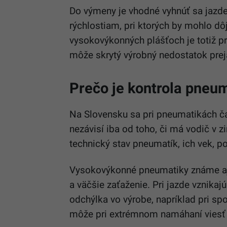
Do výmeny je vhodné vyhnúť sa jazde 
rýchlostiam, pri ktorých by mohlo d
vysokovýkonných plášťoch je totiž p
môže skrytý výrobný nedostatok prej
Prečo je kontrola pneum
Na Slovensku sa pri pneumatikách ča
nezávisí iba od toho, či má vodič v z
technický stav pneumatík, ich vek, p
Vysokovýkonné pneumatiky známe aj 
a väčšie zaťaženie. Pri jazde vznikajú
odchýlka vo výrobe, napríklad pri spoj
môže pri extrémnom namáhaní viesť 