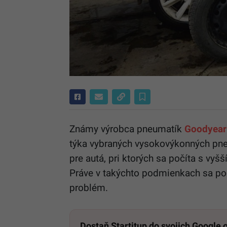
Známy výrobca pneumatík
Goodyear
týka vybraných vysokovýkonných pneu
pre autá, pri ktorých sa počíta s vy
Práve v takýchto podmienkach sa po
problém.
Dostaň Startitup do svojich Google