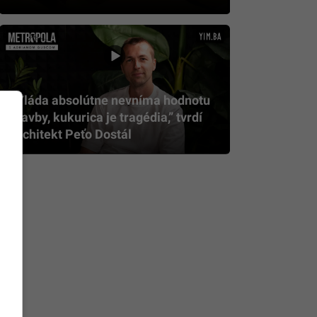
„Vláda absolútne nevníma hodnotu
stavby, kukurica je tragédia,” tvrdí
architekt Peťo Dostál