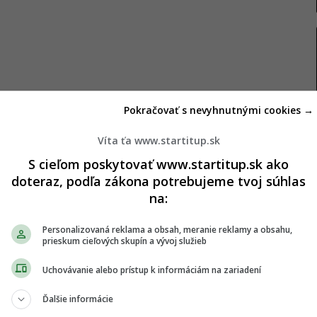
Pokračovať s nevyhnutnými cookies →
Víta ťa www.startitup.sk
S cieľom poskytovať www.startitup.sk ako
doteraz, podľa zákona potrebujeme tvoj súhlas
 danej značky, ale presne určených rozmerov a
na:
i preto mali skontrolovať označenia na bočnici
ntifikačný kód, podľa ktorého sa dá overiť, či
Personalizovaná reklama a obsah, meranie reklamy a obsahu,
prieskum cieľových skupín a vývoj služieb
výrobky, píšu
Autonoviny.
Uchovávanie alebo prístup k informáciám na zariadení
ú rozpoznať podľa DOT kódu
Ďalšie informácie