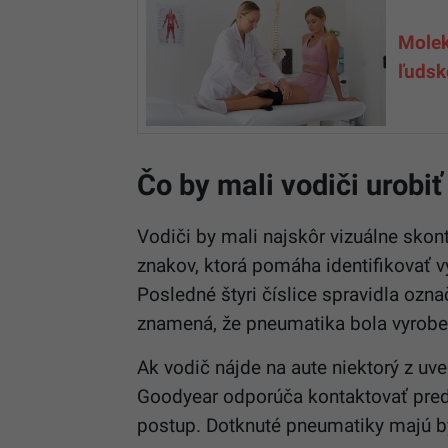
Molek
ľudsk
Čo by mali vodiči urobiť
Vodiči by mali najskôr vizuálne skon
znakov, ktorá pomáha identifikovať v
Posledné štyri číslice spravidla ozn
znamená, že pneumatika bola vyroben
Ak vodič nájde na aute niektorý z u
Goodyear odporúča kontaktovať predaj
postup. Dotknuté pneumatiky majú b