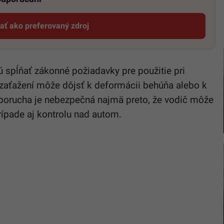
dať ako preferovaný zdroj
Startitup, odkaz sa otvorí v novom okne
spĺňať zákonné požiadavky pre použitie pri
 zaťažení môže dôjsť k deformácii behúňa alebo k
o porucha je nebezpečná najmä preto, že vodič môže
prípade aj kontrolu nad autom.