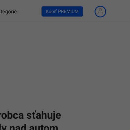
tegórie
Kúpiť PREMIUM
robca sťahuje
ly nad autom