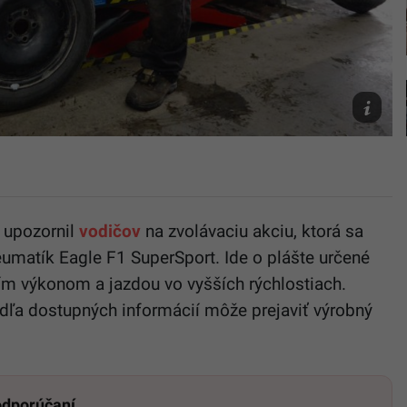
Ilustračn
foto
TASR/Mil
Kapusta
upozornil
vodičov
na zvolávaciu akciu, ktorá sa
matík Eagle F1 SuperSport. Ide o plášte určené
šším výkonom a jazdou vo vyšších rýchlostiach.
dľa dostupných informácií môže prejaviť výrobný
 odporúčaní