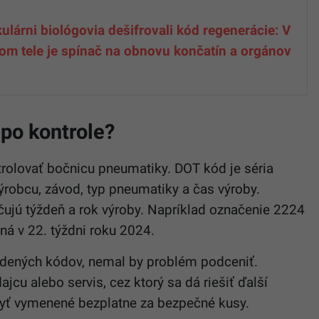
ulárni biológovia dešifrovali kód regenerácie: V
om tele je spínač na obnovu končatín a orgánov
 po kontrole?
trolovať bočnicu pneumatiky. DOT kód je séria
ýrobcu, závod, typ pneumatiky a čas výroby.
ačujú týždeň a rok výroby. Napríklad označenie 2224
á v 22. týždni roku 2024.
vedených kódov, nemal by problém podceniť.
cu alebo servis, cez ktorý sa dá riešiť ďalší
yť vymenené bezplatne za bezpečné kusy.