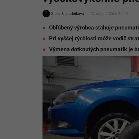
Stella Slebodníková
12. mája 2026 o 22:00
Obľúbený výrobca sťahuje pneumati
Pri vyššej rýchlosti môže vodič strat
Výmena dotknutých pneumatík je b