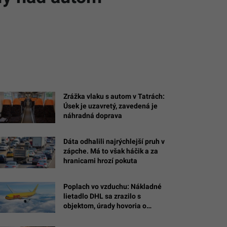
Zrážka vlaku s autom v Tatrách:
Úsek je uzavretý, zavedená je
náhradná doprava
Dáta odhalili najrýchlejší pruh v
zápche. Má to však háčik a za
hranicami hrozí pokuta
Poplach vo vzduchu: Nákladné
lietadlo DHL sa zrazilo s
objektom, úrady hovoria o
drone s výbušninou