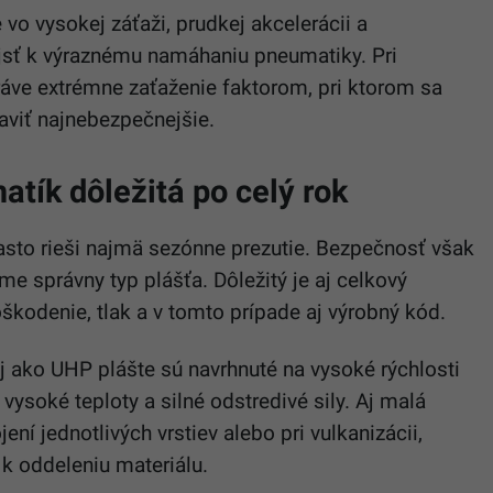
vo vysokej záťaži, prudkej akcelerácii a
ôjsť k výraznému namáhaniu pneumatiky. Pri
ráve extrémne zaťaženie faktorom, pri ktorom sa
aviť najnebezpečnejšie.
atík dôležitá po celý rok
sto rieši najmä sezónne prezutie. Bezpečnosť však
ime správny typ plášťa. Dôležitý je aj celkový
oškodenie, tlak a v tomto prípade aj výrobný kód.
ako UHP plášte sú navrhnuté na vysoké rýchlosti
 vysoké teploty a silné odstredivé sily. Aj malá
ení jednotlivých vrstiev alebo pri vulkanizácii,
k oddeleniu materiálu.