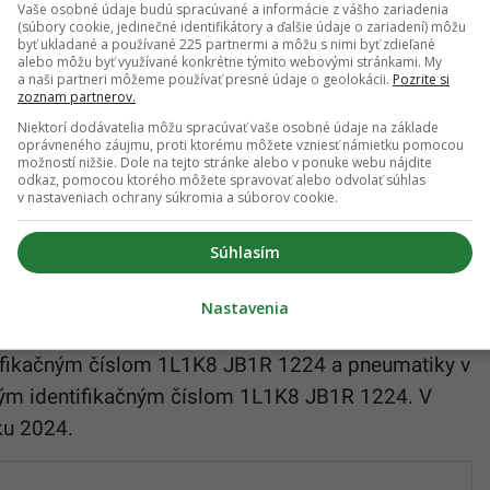
Vaše osobné údaje budú spracúvané a informácie z vášho zariadenia
h údajov týka viacerých verzií pneumatík Goodyear
(súbory cookie, jedinečné identifikátory a ďalšie údaje o zariadení) môžu
255/35ZR20 97Y ide o kusy s DOT kódmi 1DM5V
byť ukladané a používané 225 partnermi a môžu s nimi byť zdieľané
alebo môžu byť využívané konkrétne týmito webovými stránkami. My
5V JACR 3725. Tieto označenia odkazujú na 22.
a naši partneri môžeme používať presné údaje o geolokácii.
Pozrite si
zoznam partnerov.
roku 2025.
Niektorí dodávatelia môžu spracúvať vaše osobné údaje na základe
oprávneného záujmu, proti ktorému môžete vzniesť námietku pomocou
rSport XL v rozmere 305/30ZR21 104Y sú medzi
možností nižšie. Dole na tejto stránke alebo v ponuke webu nájdite
odkaz, pomocou ktorého môžete spravovať alebo odvolať súhlas
 kódy 1DMKX JD1R 2324, 1DMKX JD1R 3525,
v nastaveniach ochrany súkromia a súborov cookie.
 Ide o výrobu z 23. týždňa roku 2024 a z 35.,
Súhlasím
om portáli
Produkt Warnung
zároveň dopĺňajú
Nastavenia
i pneumatiky Goodyear Eagle F1 SuperSport v
fikačným číslom 1L1K8 JB1R 1224 a pneumatiky v
m identifikačným číslom 1L1K8 JB1R 1224. V
ku 2024.