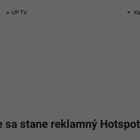
UP TV
Ka
e sa stane reklamný Hotspot