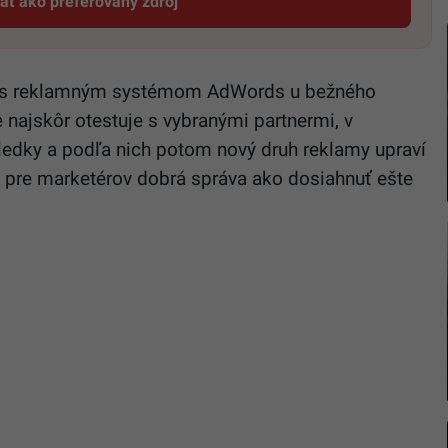
dať ako preferovaný zdroj
Startitup, odkaz sa otvorí v novom okne
má s reklamným systémom AdWords u bežného
najskôr otestuje s vybranými partnermi, v
ledky a podľa nich potom nový druh reklamy upraví
o pre marketérov dobrá správa ako dosiahnuť ešte