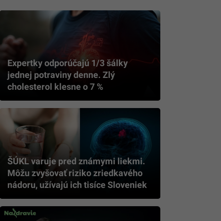
Expertky odporúčajú 1/3 šálky
jednej potraviny denne. Zlý
cholesterol klesne o 7 %
ŠÚKL varuje pred známymi liekmi.
Môžu zvyšovať riziko zriedkavého
nádoru, užívajú ich tisíce Sloveniek