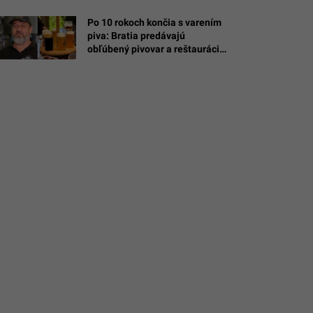
Po 10 rokoch končia s varením
piva: Bratia predávajú
obľúbený pivovar a reštaurácie
na Bazoši