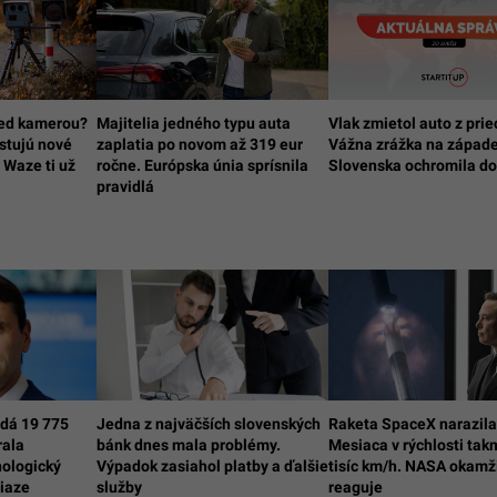
red kamerou?
Majitelia jedného typu auta
Vlak zmietol auto z prie
stujú nové
zaplatia po novom až 319 eur
Vážna zrážka na západ
 Waze ti už
ročne. Európska únia sprísnila
Slovenska ochromila d
pravidlá
dá 19 775
Jedna z najväčších slovenských
Raketa SpaceX narazila
rala
bánk dnes mala problémy.
Mesiaca v rýchlosti tak
nologický
Výpadok zasiahol platby a ďalšie
tisíc km/h. NASA okamž
iaze
služby
reaguje