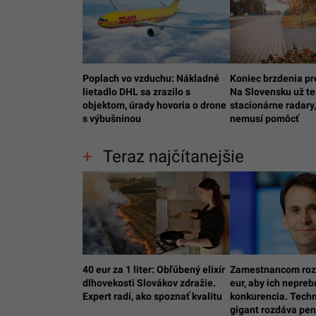
Poplach vo vzduchu: Nákladné
Koniec brzdenia p
lietadlo DHL sa zrazilo s
Na Slovensku už te
objektom, úrady hovoria o drone
stacionárne radary,
s výbušninou
nemusí pomôcť
Teraz najčítanejšie
40 eur za 1 liter: Obľúbený elixír
Zamestnancom roz
dlhovekosti Slovákov zdražie.
eur, aby ich nepreb
Expert radí, ako spoznať kvalitu
konkurencia. Tech
gigant rozdáva pen