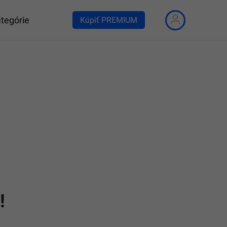
tegórie
Kúpiť PREMIUM
!