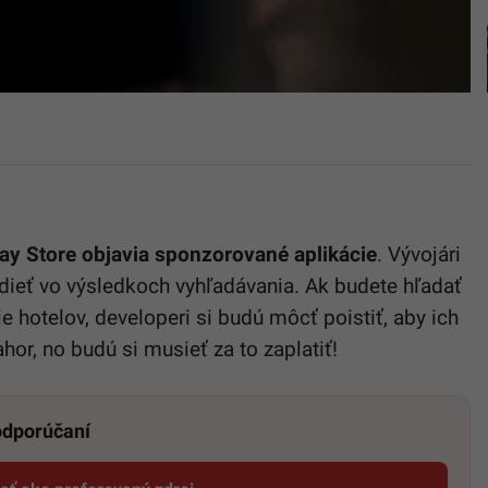
ay Store objavia sponzorované aplikácie
. Vývojári
 vidieť vo výsledkoch vyhľadávania. Ak budete hľadať
ie hotelov, developeri si budú môcť poistiť, aby ich
or, no budú si musieť za to zaplatiť!
 odporúčaní