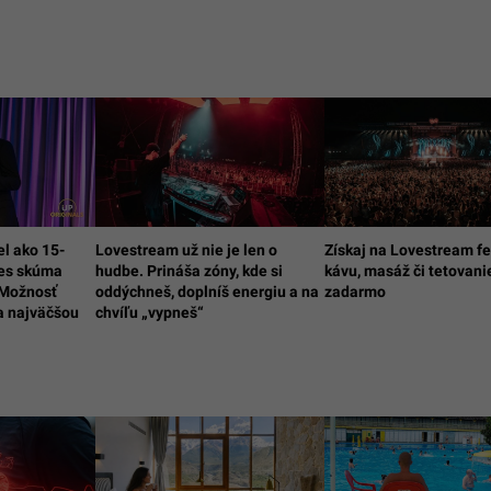
el ako 15-
Lovestream už nie je len o
Získaj na Lovestream fe
nes skúma
hudbe. Prináša zóny, kde si
kávu, masáž či tetovani
 Možnosť
oddýchneš, doplníš energiu a na
zadarmo
la najväčšou
chvíľu „vypneš“