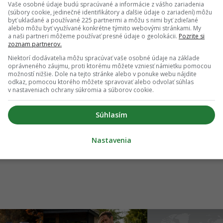
Vaše osobné údaje budú spracúvané a informácie z vášho zariadenia
(súbory cookie, jedinečné identifikátory a ďalšie údaje o zariadení) môžu
byť ukladané a používané 225 partnermi a môžu s nimi byť zdieľané
alebo môžu byť využívané konkrétne týmito webovými stránkami. My
a naši partneri môžeme používať presné údaje o geolokácii.
Pozrite si
zoznam partnerov.
Niektorí dodávatelia môžu spracúvať vaše osobné údaje na základe
oprávneného záujmu, proti ktorému môžete vzniesť námietku pomocou
možností nižšie. Dole na tejto stránke alebo v ponuke webu nájdite
odkaz, pomocou ktorého môžete spravovať alebo odvolať súhlas
v nastaveniach ochrany súkromia a súborov cookie.
upy
pade, že máš postreh alebo si našiel v článku chybu, napíš nám na
Súhlasím
redakcia@startitup.sk
.
Nastavenia