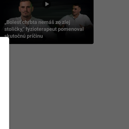
„Bolesť chrbta nemáš zo zlej
stoličky,” fyzioterapeut pomenoval
skutočnú príčinu