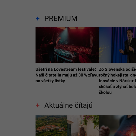
PREMIUM
Ušetri na Lovestream festivale:
Zo Slovenska odiši
Naši čitatelia majú až 30 % zľavu
ročný hokejista, d
na všetky lístky
inovácie v Nórsku:
skúšať a zlyhať bo
školou
Aktuálne čítajú