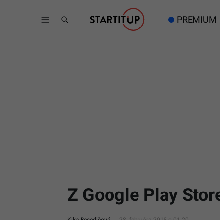
PREMIUM
Z Google Play Stor
Kika Besedičová
28. februára 2015 o 01:20