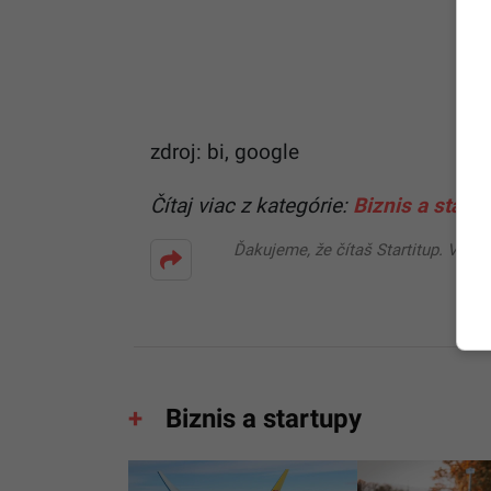
zdroj: bi, google
Čítaj viac z kategórie:
Biznis a start
Ďakujeme, že čítaš Startitup. V prí
Biznis a startupy