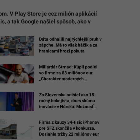
m. V Play Store je cez milión aplikácií
is, a tak Google našiel spôsob, ako v
Dáta odhalili najrýchlejší pruh v
zápche. Má to však háčik a za
hranicami hrozí pokuta
Miliardár Strnad: Kúpil podiel
vo firme za 83 miliónov eur.
„Charakter moderných
konfliktov sa mení.“
Zo Slovenska odišiel ako 15-
ročný hokejista, dnes skúma
inovácie v Nórsku: Možnosť
skúšať a zlyhať bola najväčšou
školou
Firma z kauzy 34-tisíc iPhonov
pre SFZ skončila v konkurze.
Dosiahla tržby 22 miliónov eur