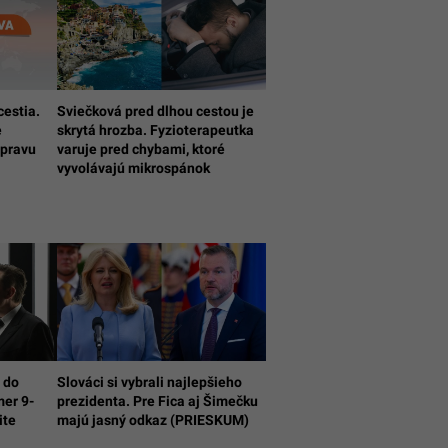
cestia.
Sviečková pred dlhou cestou je
e
skrytá hrozba. Fyzioterapeutka
opravu
varuje pred chybami, ktoré
vyvolávajú mikrospánok
 do
Slováci si vybrali najlepšieho
mer 9-
prezidenta. Pre Fica aj Šimečku
ite
majú jasný odkaz (PRIESKUM)