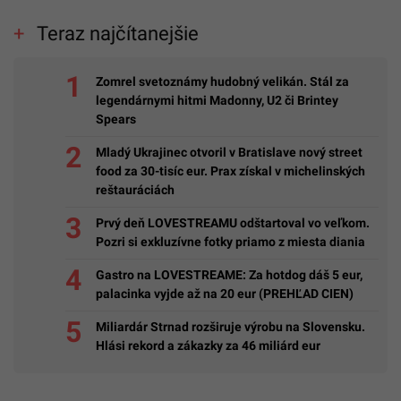
Teraz najčítanejšie
Zomrel svetoznámy hudobný velikán. Stál za
legendárnymi hitmi Madonny, U2 či Brintey
Spears
Mladý Ukrajinec otvoril v Bratislave nový street
food za 30-tisíc eur. Prax získal v michelinských
reštauráciách
Prvý deň LOVESTREAMU odštartoval vo veľkom.
Pozri si exkluzívne fotky priamo z miesta diania
Gastro na LOVESTREAME: Za hotdog dáš 5 eur,
palacinka vyjde až na 20 eur (PREHĽAD CIEN)
Miliardár Strnad rozširuje výrobu na Slovensku.
Hlási rekord a zákazky za 46 miliárd eur