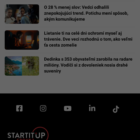
O 28 % menej slov: Vedci odhalili
znepokojujúci trend. Potichu mení spôsob,
akým komunikujeme
Lietanie ti na celé dni ochromí myseľ aj
trávenie. Dve veci rozhodnú o tom, ako veľmi
ťa cesta zomelie
Dedinka s 353 obyvateľmi zarobila na radare
milióny. Vodiči si z dovoleniek nosia drahé
suveníry