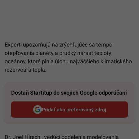
Experti upozorňujú na zrýchľujúce sa tempo
otepľovania planéty a prudký nárast teploty
oceánov, ktoré plnia úlohu najväčšieho klimatického
rezervoára tepla.
Dostaň Startitup do svojich Google odporúčaní
Pridať ako preferovaný zdroj
Startitup, odkaz sa otvorí v n
Dr. Joel Hirschi, vedúci oddelenia modelovania