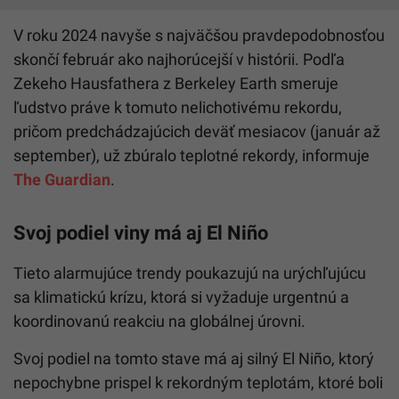
V roku 2024 navyše s najväčšou pravdepodobnosťou
skončí február ako najhorúcejší v histórii. Podľa
Zekeho Hausfathera z Berkeley Earth smeruje
ľudstvo práve k tomuto nelichotivému rekordu,
pričom predchádzajúcich deväť mesiacov (január až
september), už zbúralo teplotné rekordy, informuje
The Guardian
.
Svoj podiel viny má aj El Niño
Tieto alarmujúce trendy poukazujú na urýchľujúcu
sa klimatickú krízu, ktorá si vyžaduje urgentnú a
koordinovanú reakciu na globálnej úrovni.
Svoj podiel na tomto stave má aj silný El Niño, ktorý
nepochybne prispel k rekordným teplotám, ktoré boli