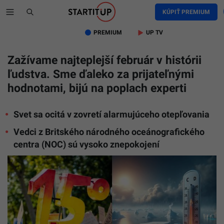
KÚPIŤ PREMIUM
PREMIUM
UP TV
Zažívame najteplejší február v histórii
ľudstva. Sme ďaleko za prijateľnými
hodnotami, bijú na poplach experti
Svet sa ocitá v zovretí alarmujúceho otepľovania
Vedci z Britského národného oceánografického
centra (NOC) sú vysoko znepokojení
Ilustračn
obrázok