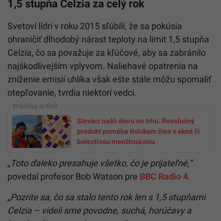
1,5 stupňa Celzia za celý rok
Svetoví lídri v roku 2015 sľúbili, že sa pokúsia
ohraničiť dlhodobý nárast teploty na limit 1,5 stupňa
Celzia, čo sa považuje za kľúčové, aby sa zabránilo
najškodlivejším vplyvom. Naliehavé opatrenia na
zníženie emisií uhlíka však ešte stále môžu spomaliť
otepľovanie, tvrdia niektorí vedci.
Slováci našli dieru na trhu. Revolučný
produkt pomáha tisíckam žien s akné či
bolestivou menštruáciou
„Toto ďaleko presahuje všetko, čo je prijateľné,“
povedal profesor Bob Watson pre
BBC Radio 4
.
„Pozrite sa, čo sa stalo tento rok len s 1,5 stupňami
Celzia – videli sme povodne, suchá, horúčavy a