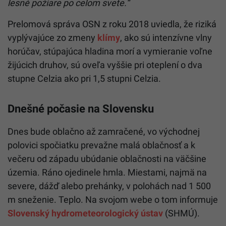
lesné požiare po celom svete.“
Prelomová správa OSN z roku 2018 uviedla, že riziká
vyplývajúce zo zmeny
klímy
, ako sú intenzívne vlny
horúčav, stúpajúca hladina morí a vymieranie voľne
žijúcich druhov, sú oveľa vyššie pri oteplení o dva
stupne Celzia ako pri 1,5 stupni Celzia.
Dnešné počasie na Slovensku
Dnes bude oblačno až zamračené, vo východnej
polovici spočiatku prevažne malá oblačnosť a k
večeru od západu ubúdanie oblačnosti na väčšine
územia. Ráno ojedinele hmla. Miestami, najmä na
severe, dážď alebo prehánky, v polohách nad 1 500
m sneženie. Teplo. Na svojom webe o tom informuje
Slovenský hydrometeorologický ústav
(SHMÚ).