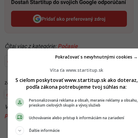
Dostaň Startitup do svojich Google odporúčaní
Pridať ako preferovaný zdroj
Startitup, odkaz sa otvorí v n
Čítaj viac z kategórie:
Počasie
Pokračovať s nevyhnutnými cookies →
Ďakujeme, že čítaš Startitup. V prípade, že máš postreh
alebo si našiel v článku chybu, napíš nám na
Víta ťa www.startitup.sk
redakcia@startitup.sk
.
S cieľom poskytovať www.startitup.sk ako doteraz,
Zdroje:
NOC
,
The Guardian
, TASR,
SHMÚ
,
BBC
podľa zákona potrebujeme tvoj súhlas na:
Počasie
Personalizovaná reklama a obsah, meranie reklamy a obsahu,
prieskum cieľových skupín a vývoj služieb
Viac k téme:
el nino
,
február
,
oceány
,
otepľovanie
,
planéta
,
slovensko
,
svet
Uchovávanie alebo prístup k informáciám na zariadení
Ďalšie informácie