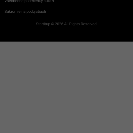
Všeobecné podmienky súťaží
Súkromie na podujatiach
Startitup © 2026 All Rights Reserved.