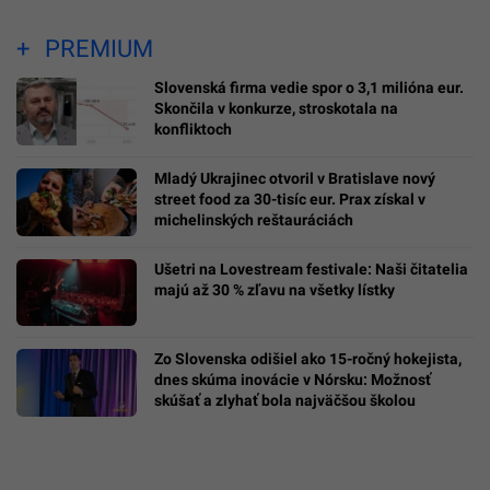
PREMIUM
Slovenská firma vedie spor o 3,1 milióna eur.
Skončila v konkurze, stroskotala na
konfliktoch
Mladý Ukrajinec otvoril v Bratislave nový
street food za 30-tisíc eur. Prax získal v
michelinských reštauráciách
Ušetri na Lovestream festivale: Naši čitatelia
majú až 30 % zľavu na všetky lístky
Zo Slovenska odišiel ako 15-ročný hokejista,
dnes skúma inovácie v Nórsku: Možnosť
skúšať a zlyhať bola najväčšou školou