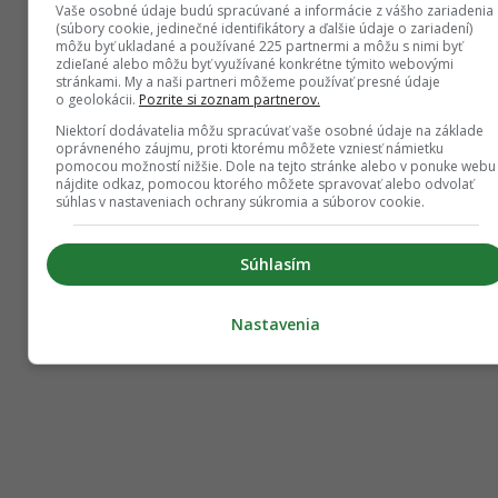
Vaše osobné údaje budú spracúvané a informácie z vášho zariadenia
(súbory cookie, jedinečné identifikátory a ďalšie údaje o zariadení)
môžu byť ukladané a používané 225 partnermi a môžu s nimi byť
zdieľané alebo môžu byť využívané konkrétne týmito webovými
stránkami. My a naši partneri môžeme používať presné údaje
o geolokácii.
Pozrite si zoznam partnerov.
Niektorí dodávatelia môžu spracúvať vaše osobné údaje na základe
oprávneného záujmu, proti ktorému môžete vzniesť námietku
pomocou možností nižšie. Dole na tejto stránke alebo v ponuke webu
nájdite odkaz, pomocou ktorého môžete spravovať alebo odvolať
súhlas v nastaveniach ochrany súkromia a súborov cookie.
Súhlasím
Nastavenia