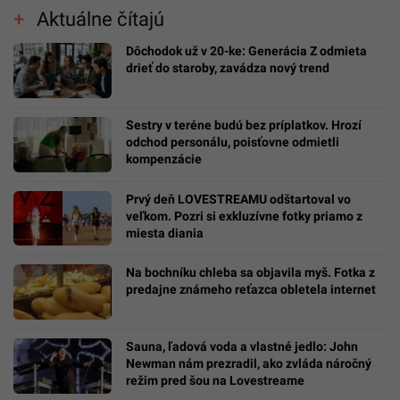
Aktuálne čítajú
Dôchodok už v 20-ke: Generácia Z odmieta
drieť do staroby, zavádza nový trend
Sestry v teréne budú bez príplatkov. Hrozí
odchod personálu, poisťovne odmietli
kompenzácie
Prvý deň LOVESTREAMU odštartoval vo
veľkom. Pozri si exkluzívne fotky priamo z
miesta diania
Na bochníku chleba sa objavila myš. Fotka z
predajne známeho reťazca obletela internet
Sauna, ľadová voda a vlastné jedlo: John
Newman nám prezradil, ako zvláda náročný
režim pred šou na Lovestreame