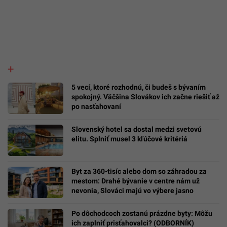
5 vecí, ktoré rozhodnú, či budeš s bývaním
spokojný. Väčšina Slovákov ich začne riešiť až
po nasťahovaní
Slovenský hotel sa dostal medzi svetovú
elitu. Splniť musel 3 kľúčové kritériá
Byt za 360-tisíc alebo dom so záhradou za
mestom: Drahé bývanie v centre nám už
nevonia, Slováci majú vo výbere jasno
Po dôchodcoch zostanú prázdne byty: Môžu
ich zaplniť prisťahovalci? (ODBORNÍK)