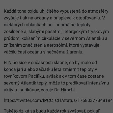
Každá tona oxidu uhličitého vypustená do atmosféry
zvyšuje tlak na oceány a prispieva k otepľovaniu. V
niektorých oblastiach boli anomálne teploty
zosilnené aj slabými pasátmi, letargickým tryskovým
prúdom, kolísaním cirkulácie v severnom Atlantiku a
znížením znečistenia aerosólmi, ktoré vystavuje
väčšiu časť oceánu slnečnému žiareniu.
El Niño síce v súčasnosti slabne, čo by malo od
konca jari alebo začiatku leta zmierniť teploty v
rovníkovom Pacifiku, avšak ak v tom čase zostane
severný Atlantik teplý, môže to predikovať intenzívnu
aktivitu hurikánov, varuje Dr. Hirschi.
https://twitter.com/IPCC_CH/status/1758037734818
Takéto riziká sa budú každý rok zvyšovať, pokiaľ