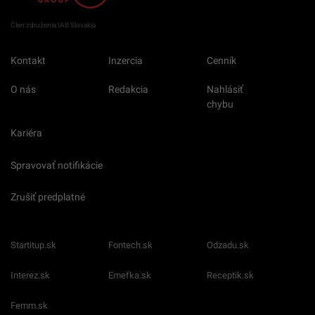
Člen združenia IAB Slovakia
Kontakt
Inzercia
Cenník
O nás
Redakcia
Nahlásiť
chybu
Kariéra
Spravovať notifikácie
Zrušiť predplatné
Startitup.sk
Fontech.sk
Odzadu.sk
Interez.sk
Emefka.sk
Receptik.sk
Femm.sk