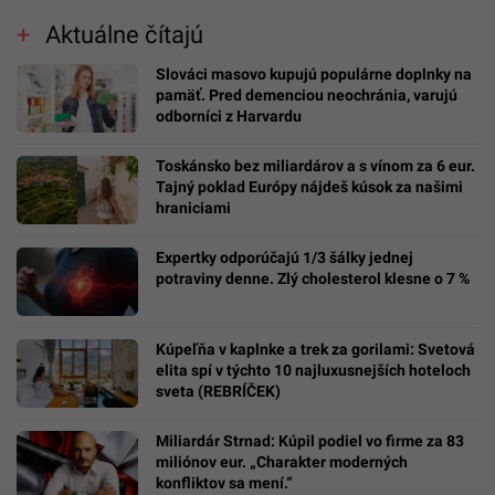
Aktuálne čítajú
Slováci masovo kupujú populárne doplnky na
pamäť. Pred demenciou neochránia, varujú
odborníci z Harvardu
Toskánsko bez miliardárov a s vínom za 6 eur.
Tajný poklad Európy nájdeš kúsok za našimi
hraniciami
Expertky odporúčajú 1/3 šálky jednej
potraviny denne. Zlý cholesterol klesne o 7 %
Kúpeľňa v kaplnke a trek za gorilami: Svetová
elita spí v týchto 10 najluxusnejších hoteloch
sveta (REBRÍČEK)
Miliardár Strnad: Kúpil podiel vo firme za 83
miliónov eur. „Charakter moderných
konfliktov sa mení.“