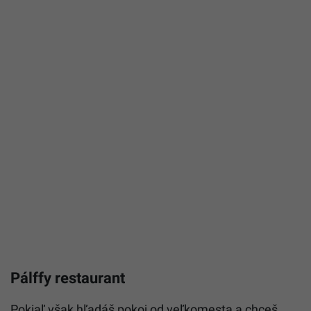
Pálffy restaurant
Pokiaľ však hľadáš pokoj od veľkomesta a chceš