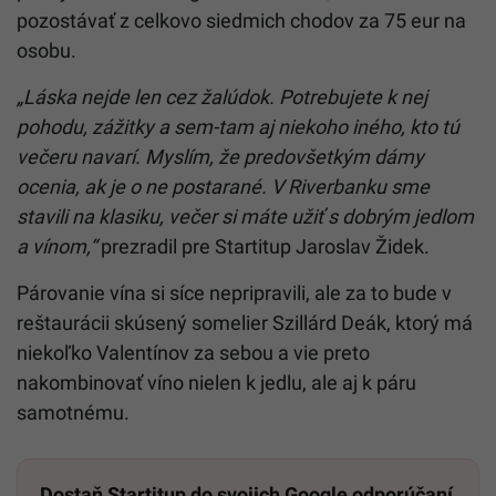
pozostávať z celkovo siedmich chodov za 75 eur na
osobu.
„Láska nejde len cez žalúdok. Potrebujete k nej
pohodu, zážitky a sem-tam aj niekoho iného, kto tú
večeru navarí. Myslím, že predovšetkým dámy
ocenia, ak je o ne postarané. V Riverbanku sme
stavili na klasiku, večer si máte užiť s dobrým jedlom
a vínom,“
prezradil pre Startitup Jaroslav Židek.
Párovanie vína si síce nepripravili, ale za to bude v
reštaurácii skúsený somelier Szillárd Deák, ktorý má
niekoľko Valentínov za sebou a vie preto
nakombinovať víno nielen k jedlu, ale aj k páru
samotnému.
Dostaň Startitup do svojich Google odporúčaní