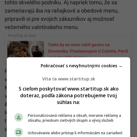
tohto skvelého podniku. Aj napriek tomu, že sa
zameriavajú iba na raňajkové a obedové menu,
pripravili si pre svojich zákazníkov aj možnosť
večerného valntínskeho menu.
Takto by sa malo robiť gastro na
Slovensku: Predstavujem ti Colette, Paríž
uprostred Bratislavy
Pokračovať s nevyhnutnými cookies →
Pokiaľ však večer napríklad kvôli práci nemôžeš
Víta ťa www.startitup.sk
vytiahnuť svoju polovičku na dávku romantiky, tak
Martin Korbelič sa postará o nezabudnuteľný
S cieľom poskytovať www.startitup.sk ako
doteraz, podľa zákona potrebujeme tvoj
valentínsky brunch. Súčasťou brunchu budú už
súhlas na:
ikonické vajcia Benedikt, ale aj francúzske toasty z
lupačky. Pokiaľ však prídeš akurát z fitka, bude pre
Personalizovaná reklama a obsah, meranie reklamy a
teba ideálnejšia voľba čerstvá ovsená kaša s
obsahu, prieskum cieľových skupín a vývoj služieb
arašidovým maslom.
Uchovávanie alebo prístup k informáciám na zariadení