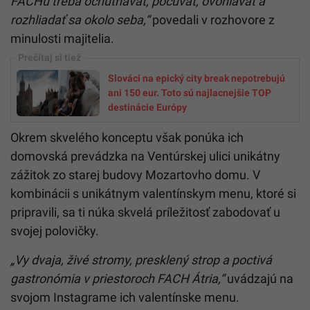
FACHu treba ochutnávať, počúvať, ovoniavať a
rozhliadať sa okolo seba,“
povedali v rozhovore z
minulosti majitelia.
Slováci na epický city break nepotrebujú
ani 150 eur. Toto sú najlacnejšie TOP
destinácie Európy
Okrem skvelého konceptu však ponúka ich
domovská prevádzka na Ventúrskej ulici unikátny
zážitok zo starej budovy Mozartovho domu. V
kombinácii s unikátnym valentínskym menu, ktoré si
pripravili, sa ti núka skvelá príležitosť zabodovať u
svojej polovičky.
„Vy dvaja, živé stromy, presklený strop a poctivá
gastronómia v priestoroch FACH Átria,“
uvádzajú na
svojom Instagrame ich valentínske menu.