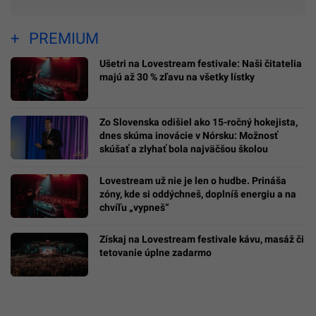
PREMIUM
Ušetri na Lovestream festivale: Naši čitatelia
majú až 30 % zľavu na všetky lístky
Zo Slovenska odišiel ako 15-ročný hokejista,
dnes skúma inovácie v Nórsku: Možnosť
skúšať a zlyhať bola najväčšou školou
Lovestream už nie je len o hudbe. Prináša
zóny, kde si oddýchneš, doplníš energiu a na
chvíľu „vypneš“
Získaj na Lovestream festivale kávu, masáž či
tetovanie úplne zadarmo