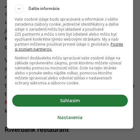
„Ak vám partnerka povie, že Valentína nemusíte
Ďalšie informácie
oslavovať, nespoliehajte na to. Vašu pozornosť si
Vaše osobné údaje budú spracúvané a informácie z vášho
určite zaslúži a dobré jedlo k šťastnému dňu
zariadenia (súbory cookie, jedinečné identifikátory a ďalšie
údaje o zariadení) môžu byť ukladané a používané
jednoducho patrí,“
povedal šéfkuchár Martin
225 partnermi a môžu s nimi byť zdieľané alebo môžu byť
Korbelič. Cena valentínskeho menu bude 49 eur na
využívané konkrétne týmito webovými stránkami. My a naši
partneri môžeme používať presné údaje o geolokácii.
Pozrite
osobu.
si zoznam partnerov.
Niektorí dodávatelia môžu spracúvať vaše osobné údaje na
Výnimočne počas sviatku zamilovaných majú menu
základe oprávneného záujmu, proti ktorému môžete vzniesť
aj večer, kde si hostia vyskladajú aj trojchodové
námietku pomocou možností nižšie. Dole na tejto stránke
alebo v ponuke webu nájdite odkaz, pomocou ktorého
menu. Variť bude Korbelič, takže vizuálne a chuťovo
môžete spravovať alebo odvolať súhlas v nastaveniach
ochrany súkromia a súborov cookie.
to bude ladiť. Vo fine-diningu je stále doma, aj keď sa
teraz neorientuje na večerné menu. Večer bude v
Súhlasím
Menju
hrať taktiež klavirista na veľkom čiernom
krídle.
Nastavenia
Riverbank restaurant