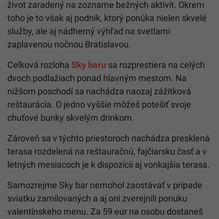
život zaradený na zozname bežných aktivít. Okrem
toho je to však aj podnik, ktorý ponúka nielen skvelé
služby, ale aj nádherný výhľad na svetlami
zaplavenou nočnou Bratislavou.
Celková rozloha
Sky baru
sa rozprestiera na celých
dvoch podlažiach ponad hlavným mestom. Na
nižšom poschodí sa nachádza naozaj zážitková
reštaurácia. O jedno vyššie môžeš potešiť svoje
chuťové bunky skvelým drinkom.
Zároveň sa v týchto priestoroch nachádza presklená
terasa rozdelená na reštauračnú, fajčiarsku časť a v
letných mesiacoch je k dispozícii aj vonkajšia terasa.
Samozrejme Sky bar nemohol zaostávať v prípade
sviatku zamilovaných a aj oni zverejnili ponuku
valentínskeho menu. Za 59 eur na osobu dostaneš