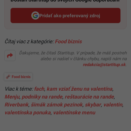
Pridať ako preferovaný zdroj
Startitup, odkaz sa otvorí v n
Čítaj viac z kategórie:
Food biznis
Ďakujeme, že čítaš Startitup. V prípade, že máš postreh
alebo si našiel v článku chybu, napíš nám na
redakcia@startitup.sk
.
Food biznis
Viac k téme:
fach
,
kam vziať ženu na valentína
,
Menju
,
podniky na rande
,
reštaurácie na rande
,
Riverbank
,
šimák zámok pezinok
,
skybar
,
valentin
,
valentínska ponuka
,
valentínske menu