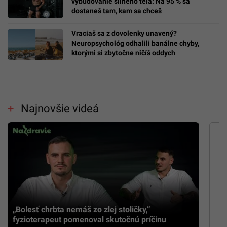
vybudovanie silného tela: Na 95 % sa
dostaneš tam, kam sa chceš
Vraciaš sa z dovolenky unavený?
Neuropsychológ odhalili banálne chyby,
ktorými si zbytočne ničíš oddych
Najnovšie videá
„Bolesť chrbta nemáš zo zlej stoličky,”
fyzioterapeut pomenoval skutočnú príčinu