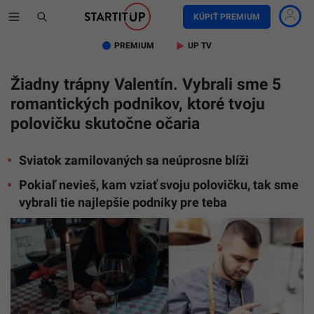
KÚPIŤ PREMIUM
PREMIUM
UP TV
Žiadny trápny Valentín. Vybrali sme 5
romantických podnikov, ktoré tvoju
polovičku skutočne očaria
Sviatok zamilovaných sa neúprosne blíži
Pokiaľ nevieš, kam vziať svoju polovičku, tak sme
vybrali tie najlepšie podniky pre teba