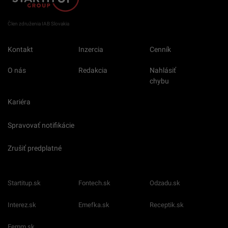
Člen združenia IAB Slovakia
Kontakt
Inzercia
Cenník
O nás
Redakcia
Nahlásiť
chybu
Kariéra
Spravovať notifikácie
Zrušiť predplatné
Startitup.sk
Fontech.sk
Odzadu.sk
Interez.sk
Emefka.sk
Receptik.sk
Femm.sk