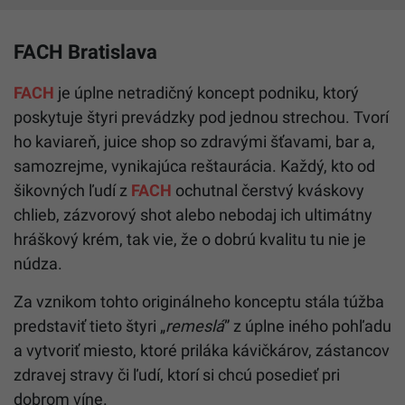
FACH Bratislava
FACH
je úplne netradičný koncept podniku, ktorý
poskytuje štyri prevádzky pod jednou strechou. Tvorí
ho kaviareň, juice shop so zdravými šťavami, bar a,
samozrejme, vynikajúca reštaurácia. Každý, kto od
šikovných ľudí z
FACH
ochutnal čerstvý kváskovy
chlieb, zázvorový shot alebo nebodaj ich ultimátny
hráškový krém, tak vie, že o dobrú kvalitu tu nie je
núdza.
Za vznikom tohto originálneho konceptu stála túžba
predstaviť tieto štyri „
remeslá
” z úplne iného pohľadu
a vytvoriť miesto, ktoré priláka kávičkárov, zástancov
zdravej stravy či ľudí, ktorí si chcú posedieť pri
dobrom víne.