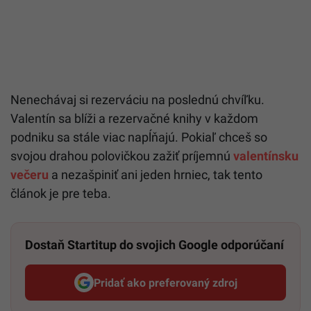
Nenechávaj si rezerváciu na poslednú chvíľku.
Valentín sa blíži a rezervačné knihy v každom
podniku sa stále viac napĺňajú. Pokiaľ chceš so
svojou drahou polovičkou zažiť príjemnú
valentínsku
večeru
a nezašpiniť ani jeden hrniec, tak tento
článok je pre teba.
Dostaň Startitup do svojich Google odporúčaní
Pridať ako preferovaný zdroj
Startitup, odkaz sa otvorí v n