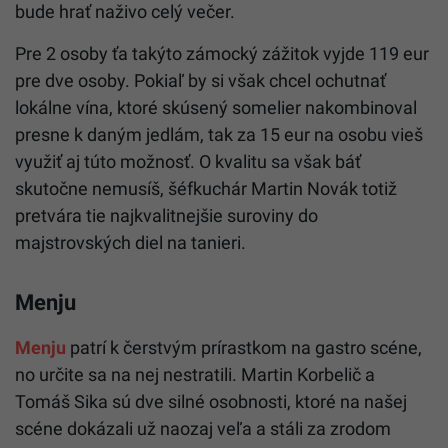
bude hrať naživo celý večer.
Pre 2 osoby ťa takýto zámocký zážitok vyjde 119 eur
pre dve osoby. Pokiaľ by si však chcel ochutnať
lokálne vína, ktoré skúsený somelier nakombinoval
presne k daným jedlám, tak za 15 eur na osobu vieš
využiť aj túto možnosť. O kvalitu sa však báť
skutočne nemusíš, šéfkuchár Martin Novák totiž
pretvára tie najkvalitnejšie suroviny do
majstrovských diel na tanieri.
Menju
Menju
patrí k čerstvým prírastkom na gastro scéne,
no určite sa na nej nestratili. Martin Korbelič a
Tomáš Sika sú dve silné osobnosti, ktoré na našej
scéne dokázali už naozaj veľa a stáli za zrodom