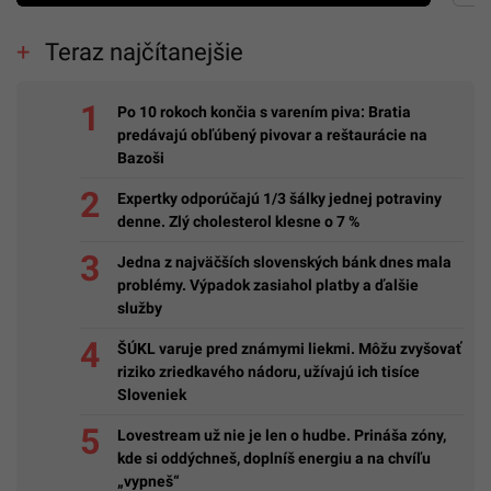
Teraz najčítanejšie
Po 10 rokoch končia s varením piva: Bratia
predávajú obľúbený pivovar a reštaurácie na
Bazoši
Expertky odporúčajú 1/3 šálky jednej potraviny
denne. Zlý cholesterol klesne o 7 %
Jedna z najväčších slovenských bánk dnes mala
problémy. Výpadok zasiahol platby a ďalšie
služby
ŠÚKL varuje pred známymi liekmi. Môžu zvyšovať
riziko zriedkavého nádoru, užívajú ich tisíce
Sloveniek
Lovestream už nie je len o hudbe. Prináša zóny,
kde si oddýchneš, doplníš energiu a na chvíľu
„vypneš“