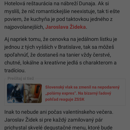
Hotelová reštaurácia na nábreží Dunaja. Ak si
myslíš, že nič romantickejšie neexistuje, tak ti ešte
poviem, že kuchyňa je pod taktovkou jedného z
najpovolanejších,
Jaroslava Žideka
.
Aj napriek tomu, že cenovka na jedálnom lístku je
jednou z tých vyšších v Bratislave, tak sa môžeš
spoľahnúť, že dostaneš na tanier vždy čerstvé,
chutné, lokálne a kreatívne jedlá s charakterom a
tradíciou.
Slovenský vlak sa zmenil na nepodarený
„polárny expres“. Na bizarný ľadový
pohľad reaguje ZSSK
Inak to nebude ani počas valentínskeho večera.
Jaroslav Židek si pre každý zamilovaný pár
prichystal skvelé degustačné menu, ktoré bude