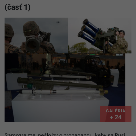
(časť 1)
GALÉRIA
+ 24
Samozrejme, nešlo by o propagandu, keby sa Rusi,