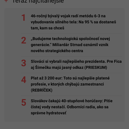
Teraz najčítanejšie
46-ročný bývalý vojak radí metódu 6-3 na
vybudovanie silného tela: Na 95 % sa dostaneš
tam, kam sa chceš
„Budujeme technologickú spoločnosť novej
generácie.“ Miliardár Strnad oznámil vznik
nového strategického centra
Slováci si vybrali najlepšieho prezidenta. Pre Fica
aj Šimečku majú jasný odkaz (PRIESKUM)
Plat až 3 200 eur: Toto sú najlepšie platené
profesie, v ktorých chýbajú zamestnanci
(REBRÍČEK)
Slovákov čakajú 40-stupňové horúčavy: Pitie
čistej vody nestačí. Odborníci radia, ako sa
správne hydratovať