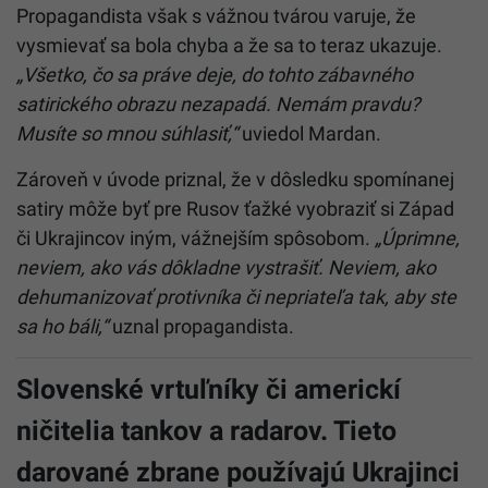
Propagandista však s vážnou tvárou varuje, že
vysmievať sa bola chyba a že sa to teraz ukazuje.
„Všetko, čo sa práve deje, do tohto zábavného
satirického obrazu nezapadá. Nemám pravdu?
Musíte so mnou súhlasiť,“
uviedol Mardan.
Zároveň v úvode priznal, že v dôsledku spomínanej
satiry môže byť pre Rusov ťažké vyobraziť si Západ
či Ukrajincov iným, vážnejším spôsobom.
„Úprimne,
neviem, ako vás dôkladne vystrašiť. Neviem, ako
dehumanizovať protivníka či nepriateľa tak, aby ste
sa ho báli,“
uznal propagandista.
Slovenské vrtuľníky či americkí
ničitelia tankov a radarov. Tieto
darované zbrane používajú Ukrajinci