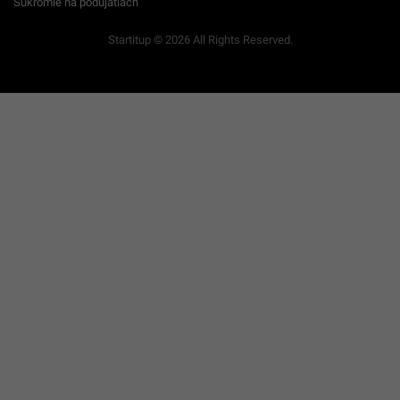
Súkromie na podujatiach
Startitup © 2026 All Rights Reserved.