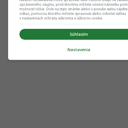
oprávneného záujmu, proti ktorému môžete vzniesť námietku po
možností nižšie. Dole na tejto stránke alebo v ponuke webu nájdite
odkaz, pomocou ktorého môžete spravovať alebo odvolať súhlas
v nastaveniach ochrany súkromia a súborov cookie.
Súhlasím
Nastavenia