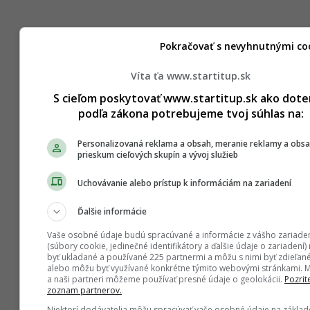
Pokračovať s nevyhnutnými co
Víta ťa www.startitup.sk
S cieľom poskytovať www.startitup.sk ako dote
podľa zákona potrebujeme tvoj súhlas na:
Personalizovaná reklama a obsah, meranie reklamy a obsa
prieskum cieľových skupín a vývoj služieb
Uchovávanie alebo prístup k informáciám na zariadení
Ďalšie informácie
Vaše osobné údaje budú spracúvané a informácie z vášho zariade
(súbory cookie, jedinečné identifikátory a ďalšie údaje o zariadení
byť ukladané a používané 225 partnermi a môžu s nimi byť zdieľan
alebo môžu byť využívané konkrétne týmito webovými stránkami. 
a naši partneri môžeme používať presné údaje o geolokácii.
Pozrite
zoznam partnerov.
Niektorí dodávatelia môžu spracúvať vaše osobné údaje na základ