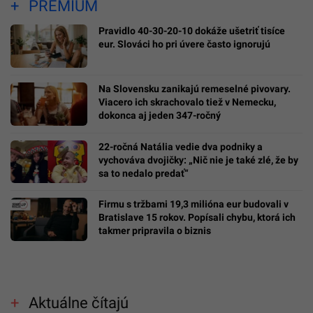
PREMIUM
Pravidlo 40-30-20-10 dokáže ušetriť tisíce
eur. Slováci ho pri úvere často ignorujú
Na Slovensku zanikajú remeselné pivovary.
Viacero ich skrachovalo tiež v Nemecku,
dokonca aj jeden 347-ročný
22-ročná Natália vedie dva podniky a
vychováva dvojičky: „Nič nie je také zlé, že by
sa to nedalo predať“
Firmu s tržbami 19,3 milióna eur budovali v
Bratislave 15 rokov. Popísali chybu, ktorá ich
takmer pripravila o biznis
Aktuálne čítajú