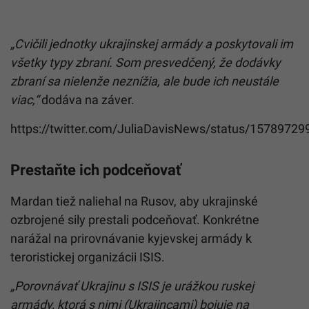
„Cvičili jednotky ukrajinskej armády a poskytovali im
všetky typy zbraní. Som presvedčený, že dodávky
zbraní sa nielenže neznížia, ale bude ich neustále
viac,“
dodáva na záver.
https://twitter.com/JuliaDavisNews/status/1578972
Prestaňte ich podceňovať
Mardan tiež naliehal na Rusov, aby ukrajinské
ozbrojené sily prestali podceňovať. Konkrétne
narážal na prirovnávanie kyjevskej armády k
teroristickej organizácii ISIS.
„Porovnávať Ukrajinu s ISIS je urážkou ruskej
armády, ktorá s nimi (Ukrajincami) bojuje na