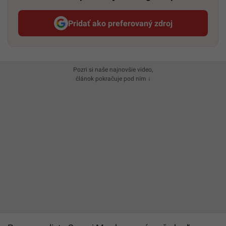
Pridať ako preferovaný zdroj
Startitup, odkaz sa otvorí v n
Pozri si naše najnovšie video,
článok pokračuje pod ním ↓