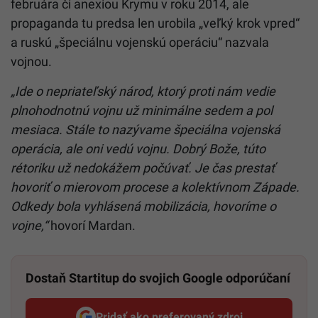
februára či anexiou Krymu v roku 2014, ale
propaganda tu predsa len urobila „veľký krok vpred“
a ruskú „špeciálnu vojenskú operáciu“ nazvala
vojnou.
„Ide o nepriateľský národ, ktorý proti nám vedie
plnohodnotnú vojnu už minimálne sedem a pol
mesiaca. Stále to nazývame špeciálna vojenská
operácia, ale oni vedú vojnu. Dobrý Bože, túto
rétoriku už nedokážem počúvať. Je čas prestať
hovoriť o mierovom procese a kolektívnom Západe.
Odkedy bola vyhlásená mobilizácia, hovoríme o
vojne,“
hovorí Mardan.
Dostaň Startitup do svojich Google odporúčaní
Pridať ako preferovaný zdroj