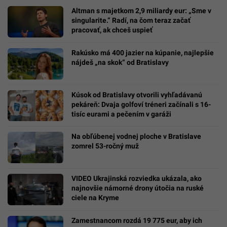
Altman s majetkom 2,9 miliardy eur: „Sme v
singularite.“ Radí, na čom teraz začať
pracovať, ak chceš uspieť
Rakúsko má 400 jazier na kúpanie, najlepšie
nájdeš „na skok“ od Bratislavy
Kúsok od Bratislavy otvorili vyhľadávanú
pekáreň: Dvaja golfoví tréneri začínali s 16-
tisíc eurami a pečením v garáži
Na obľúbenej vodnej ploche v Bratislave
zomrel 53-ročný muž
VIDEO Ukrajinská rozviedka ukázala, ako
najnovšie námorné drony útočia na ruské
ciele na Kryme
Zamestnancom rozdá 19 775 eur, aby ich