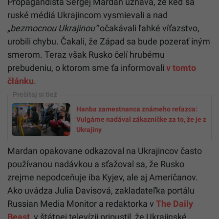
Propagandista Sergej Mardan uznáva, že keď sa
ruské médiá Ukrajincom vysmievali a nad
„bezmocnou Ukrajinou“
očakávali ľahké víťazstvo,
urobili chybu. Čakali, že Západ sa bude pozerať iným
smerom. Teraz však Rusko čelí hrubému
prebudeniu, o ktorom sme ťa informovali
v tomto
článku
.
Hanba zamestnanca známeho reťazca:
Vulgárne nadával zákazníčke za to, že je z
Ukrajiny
Mardan opakovane odkazoval na Ukrajincov často
používanou nadávkou a sťažoval sa, že Rusko
zrejme nepodceňuje iba Kyjev, ale aj Američanov.
Ako uvádza Julia Davisová, zakladateľka portálu
Russian Media Monitor a redaktorka v
The Daily
Beast
, v štátnej televízii pripustil, že Ukrajinské