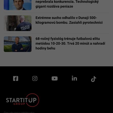
neprebrala konkurencia. Technologický
gigant rozdáva peniaze
Extrémne sucho odhalilo v Dunaji 500-
kilogramovú bombu. Zasiahli pyrotechnici
68-ročný fyziológ trénuje futbalovú elitu
metódou 10-20-30. Trvá 20 minút a nahradí
hodiny behu
Člen združenia IAB Slovakia