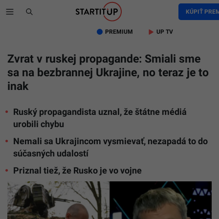
KÚPIŤ PRE
PREMIUM
UP TV
Zvrat v ruskej propagande: Smiali sme
sa na bezbrannej Ukrajine, no teraz je to
inak
Ruský propagandista uznal, že štátne médiá
urobili chybu
Nemali sa Ukrajincom vysmievať, nezapadá to do
súčasných udalostí
Priznal tiež, že Rusko je vo vojne