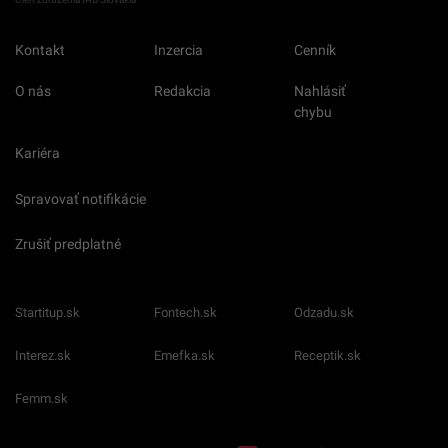
Kontakt
Inzercia
Cenník
O nás
Redakcia
Nahlásiť
chybu
Kariéra
Spravovať notifikácie
Zrušiť predplatné
Startitup.sk
Fontech.sk
Odzadu.sk
Interez.sk
Emefka.sk
Receptik.sk
Femm.sk