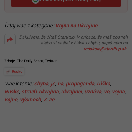
Startitup, odkaz sa otvorí v n
Čítaj viac z kategórie:
Vojna na Ukrajine
Ďakujeme, že čítaš Startitup. V prípade, že máš postreh
alebo si našiel v článku chybu, napíš nám na
redakcia@startitup.sk
.
Zdroje:
The Daily Beast
,
Twitter
Rusko
Viac k téme:
chyba
,
je
,
na
,
propaganda
,
rúška
,
Rusko
,
strach
,
ukrajina
,
ukrajinci
,
uznáva
,
vo
,
vojna
,
vojne
,
výsmech
,
Z
,
ze