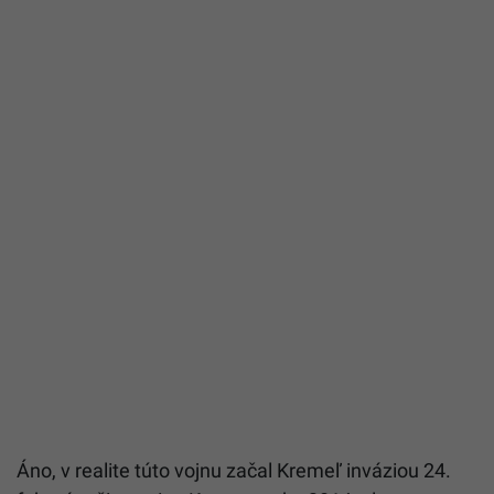
Áno, v realite túto vojnu začal Kremeľ inváziou 24.