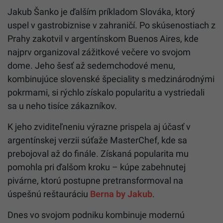
Jakub Šanko je ďalším príkladom Slováka, ktorý
uspel v gastrobiznise v zahraničí. Po skúsenostiach z
Prahy zakotvil v argentínskom Buenos Aires, kde
najprv organizoval zážitkové večere vo svojom
dome. Jeho šesť až sedemchodové menu,
kombinujúce slovenské špeciality s medzinárodnými
pokrmami, si rýchlo získalo popularitu a vystriedali
sa u neho tisíce zákazníkov.
K jeho zviditeľneniu výrazne prispela aj účasť v
argentínskej verzii súťaže MasterChef, kde sa
prebojoval až do finále. Získaná popularita mu
pomohla pri ďalšom kroku – kúpe zabehnutej
pivárne, ktorú postupne pretransformoval na
úspešnú reštauráciu
Berna by Jakub
.
Dnes vo svojom podniku kombinuje modernú