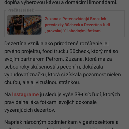
dopĺňa výberovou kávou a domácimi limonádami.
Zuzana a Peter ovládajú Brno: Ich
prevádzky Būcheck a Dezertína ľudí
„provokujú“ lahodnými fotkami
Dezertína vznikla ako prirodzené rozšírenie jej
prvého projektu, food trucku Būcheck, ktorý má so
svojím partnerom Petrom. Zuzana, ktorá má za
sebou roky skúseností s pečením, dokázala
vybudovať značku, ktorá si získala pozornosť nielen
chuťou, ale aj vizuálnou stránkou.
Na
Instagrame
ju sleduje vyše 38-tisíc ľudí, ktorých
pravidelne láka fotkami svojich dokonale
vyzerajúcich dezertov.
Napriek náročným podmienkam v gastrosektore a