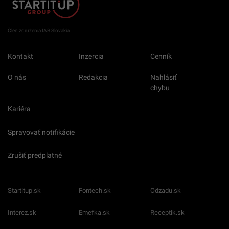
Člen združenia IAB Slovakia
Kontakt
Inzercia
Cenník
O nás
Redakcia
Nahlásiť
chybu
Kariéra
Spravovať notifikácie
Zrušiť predplatné
Startitup.sk
Fontech.sk
Odzadu.sk
Interez.sk
Emefka.sk
Receptik.sk