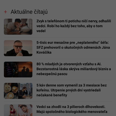
Aktuálne čítajú
Zvyk s telefónom ti potichu ničí nervy, odhalili
vedci. Robí ho každý bez toho, aby o tom
vedel
5-tisíc eur mesačne pre „neplateného“ šéfa:
SFZ prehovoril o skutočných odmenách Jána
Kováčika
80 % mladých je otvorených vzťahu s AI.
Bezstarostná láska skrýva miliardový biznis a
nebezpečnú pascu
5 káv denne som vymenil za 3 mesiace bez
kofeínu. Utrpenie prvých dní vystriedali
nečakané benefity
Vedci sa zhodli na 3 pilieroch dlhovekosti.
Majú spoločného biologického menovateľa