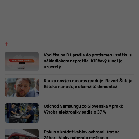
Vodička na D1 prešla do protismeru, zrážku s
nákladiakom neprežila. Kľúčový tunel je
uzavretý
Kauza nových radarov graduje. Rezort Šutaja
Eštoka nariaďuje okamžitú demontáž
Odchod Samsungu zo Slovenska v praxi:
Výroba elektroniky padla o 37 %
Pokus o krádež káblov ochromil trať na
Záhorí. Vlaky naberajú meškania