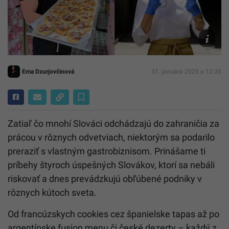
Jojo's
Dough,
IG/@elde
Ema Dzurjovčinová
31. januára 2025 o 12:35
Zatiaľ čo mnohí Slováci odchádzajú do zahraničia za
prácou v rôznych odvetviach, niektorým sa podarilo
preraziť s vlastným gastrobiznisom. Prinášame ti
príbehy štyroch úspešných Slovákov, ktorí sa nebáli
riskovať a dnes prevádzkujú obľúbené podniky v
rôznych kútoch sveta.
Od francúzskych cookies cez španielske tapas až po
argentínske fusion menu či české dezerty – každý z