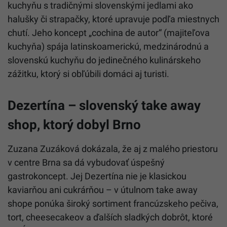
kuchyňu s tradičnými slovenskými jedlami ako
halušky či strapačky, ktoré upravuje podľa miestnych
chutí. Jeho koncept „cochina de autor“ (majiteľova
kuchyňa) spája latinskoamerickú, medzinárodnú a
slovenskú kuchyňu do jedinečného kulinárskeho
zážitku, ktorý si obľúbili domáci aj turisti.
Dezertína – slovenský take away
shop, ktorý dobyl Brno
Zuzana Zuzáková dokázala, že aj z malého priestoru
v centre Brna sa dá vybudovať úspešný
gastrokoncept. Jej Dezertína nie je klasickou
kaviarňou ani cukrárňou – v útulnom take away
shope ponúka široký sortiment francúzskeho pečiva,
tort, cheesecakeov a ďalších sladkých dobrôt, ktoré