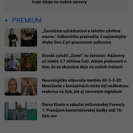
tvoje údaje na cudzie servery
PREMIUM
„Zavoláme uchádzačovi a telefón zdvihne
mama.“ Odborníčka prezradila 3 najčastejšie
chyby Gen Z pri pracovnom pohovore
Slovák založil „Zomri“ zo železníc: Rážoviny
už videlo 3,7 milióna ľudí. Admin prehovoril o
tom, čo sa skutočne deje na našich tratiach
Neurologička odporúča metódu 60-5-3-30:
Mravčenie v končatinách môže byť neškodnou
reakciou na tlak, ale aj varovným signálom
Števo Eisele o zákulisí milionárskej Formuly
1: Prenájom komentátorskej búdky stál 15-
tisíc eur