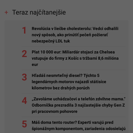
Teraz najčítanejšie
Revolúcia v liečbe cholesterolu: Vedci odhalili
nový spôsob, ako prinútiť pečeň požierať
nebezpečný LDL tuk
Plat 10 000 eur: Miliardár stojaci za Chelsea
vstupuje do firmy z Košíc s tržbami 8,6 milióna
eur
Hľadáš nesmrteľný diesel? Týchto 5
legendárnych motorov najazdí státisíce
kilometrov bez drahých porúch
„Zavoláme uchádzačovi a telefón zdvihne mama.“
Odborníčka prezradila 3 najčastejšie chyby Gen Z
pri pracovnom pohovore
Máš doma tento router? Experti varujú pred
špionážnym komponentom, zariadenia odosielajú