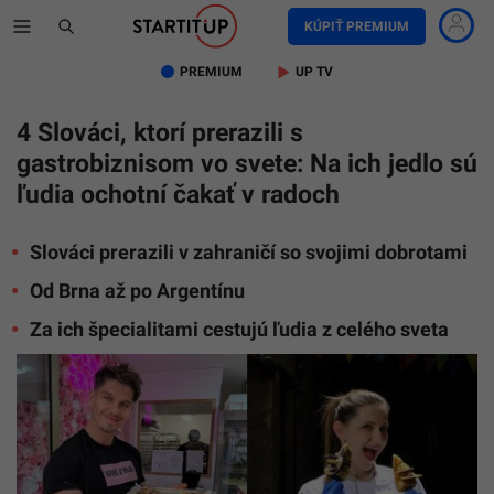
KÚPIŤ PREMIUM
PREMIUM
UP TV
4 Slováci, ktorí prerazili s
gastrobiznisom vo svete: Na ich jedlo sú
ľudia ochotní čakať v radoch
Slováci prerazili v zahraničí so svojimi dobrotami
Od Brna až po Argentínu
Za ich špecialitami cestujú ľudia z celého sveta