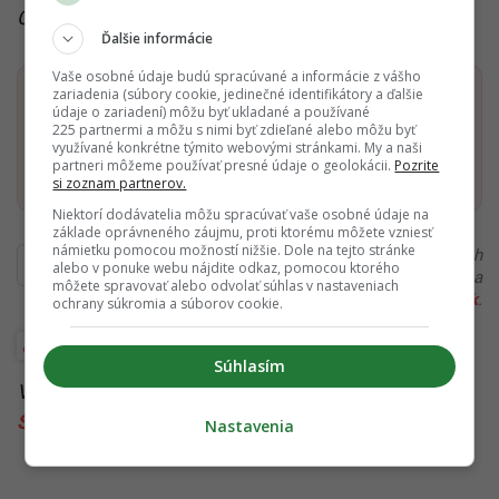
Čítaj viac z kategórie:
Food biznis
Ďalšie informácie
Vaše osobné údaje budú spracúvané a informácie z vášho
zariadenia (súbory cookie, jedinečné identifikátory a ďalšie
Dostaň Startitup do svojich Google odporúčaní
údaje o zariadení) môžu byť ukladané a používané
225 partnermi a môžu s nimi byť zdieľané alebo môžu byť
využívané konkrétne týmito webovými stránkami. My a naši
Pridať ako preferovaný zdroj
partneri môžeme používať presné údaje o geolokácii.
Pozrite
Startitup, odkaz sa otvorí v n
si zoznam partnerov.
Niektorí dodávatelia môžu spracúvať vaše osobné údaje na
základe oprávneného záujmu, proti ktorému môžete vzniesť
námietku pomocou možností nižšie. Dole na tejto stránke
Ďakujeme, že čítaš Startitup. V prípade, že máš postreh
alebo v ponuke webu nájdite odkaz, pomocou ktorého
alebo si našiel v článku chybu, napíš nám na
môžete spravovať alebo odvolať súhlas v nastaveniach
redakcia@startitup.sk
.
ochrany súkromia a súborov cookie.
Food biznis
Inšpiratívni Slováci
Súhlasím
Viac k téme:
gastro
,
Slováci v zahraničí
,
úspešní
Slováci
Nastavenia