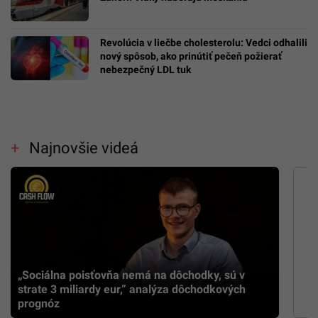
Revolúcia v liečbe cholesterolu: Vedci odhalili
nový spôsob, ako prinútiť pečeň požierať
nebezpečný LDL tuk
Najnovšie videá
„Sociálna poisťovňa nemá na dôchodky, sú v
strate 3 miliardy eur,” analýza dôchodkových
prognóz