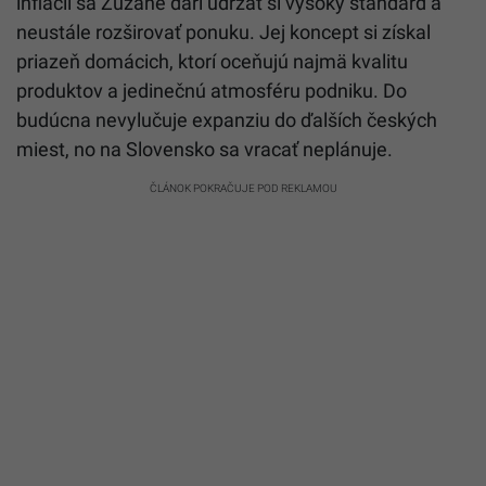
inflácii sa Zuzane darí udržať si vysoký štandard a
neustále rozširovať ponuku. Jej koncept si získal
priazeň domácich, ktorí oceňujú najmä kvalitu
produktov a jedinečnú atmosféru podniku. Do
budúcna nevylučuje expanziu do ďalších českých
miest, no na Slovensko sa vracať neplánuje.
ČLÁNOK POKRAČUJE POD REKLAMOU