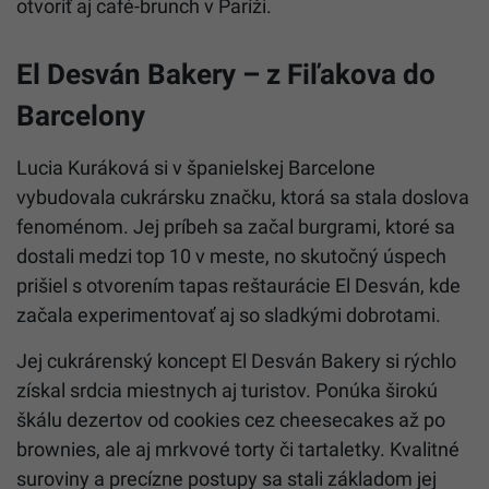
otvoriť aj café-brunch v Paríži.
El Desván Bakery – z Fiľakova do
Barcelony
Lucia Kuráková si v španielskej Barcelone
vybudovala cukrársku značku, ktorá sa stala doslova
fenoménom. Jej príbeh sa začal burgrami, ktoré sa
dostali medzi top 10 v meste, no skutočný úspech
prišiel s otvorením tapas reštaurácie El Desván, kde
začala experimentovať aj so sladkými dobrotami.
Jej cukrárenský koncept El Desván Bakery si rýchlo
získal srdcia miestnych aj turistov. Ponúka širokú
škálu dezertov od cookies cez cheesecakes až po
brownies, ale aj mrkvové torty či tartaletky. Kvalitné
suroviny a precízne postupy sa stali základom jej