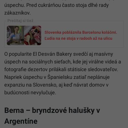
úspechu. Pred cukrárňou často stoja dlhé rady
zákazníkov.
Slovenka pobláznila Barcelonu koláčmi.
Ľudia na ne stoja v radoch až na ulicu
O popularite El Desván Bakery svedčí aj masívny
úspech na sociálnych sieťach, kde jej virálne videá a
fotografie dezertov prilákali státisíce sledovateľov.
Napriek úspechu v Španielsku zatiaľ neplánuje
expanziu na Slovensko, aj keď návrat domov v
budúcnosti nevylučuje.
Berna – bryndzové halušky v
Argentíne