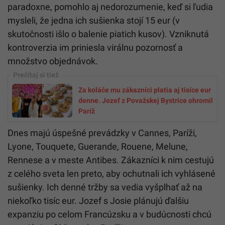
paradoxne, pomohlo aj nedorozumenie, keď si ľudia
mysleli, že jedna ich sušienka stojí 15 eur (v
skutočnosti išlo o balenie piatich kusov). Vzniknutá
kontroverzia im priniesla virálnu pozornosť a
množstvo objednávok.
Za koláče mu zákazníci platia aj tisíce eur
denne. Jozef z Považskej Bystrice ohromil
Paríž
Dnes majú úspešné prevádzky v Cannes, Paríži,
Lyone, Touquete, Guerande, Rouene, Melune,
Rennese a v meste Antibes. Zákazníci k nim cestujú
z celého sveta len preto, aby ochutnali ich vyhlásené
sušienky. Ich denné tržby sa vedia vyšplhať až na
niekoľko tisíc eur. Jozef s Josie plánujú ďalšiu
expanziu po celom Francúzsku a v budúcnosti chcú