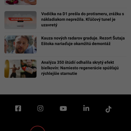
Vodička na D1 prešla do protismeru, zrážku s
nákladiakom neprežila. Kľúčový tunel je
uzavretý
Kauza nových radarov graduje. Rezort Šutaja
Eštoka nariaďuje okamžitú demontáž
Analýza 350 štúdií odhalila skrytý efekt
bielkovín: Namiesto regenerácie spúšťajú
rýchlejšie starnutie