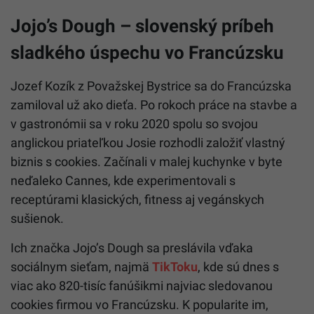
Jojo’s Dough – slovenský príbeh
sladkého úspechu vo Francúzsku
Jozef Kozík z Považskej Bystrice sa do Francúzska
zamiloval už ako dieťa. Po rokoch práce na stavbe a
v gastronómii sa v roku 2020 spolu so svojou
anglickou priateľkou Josie rozhodli založiť vlastný
biznis s cookies. Začínali v malej kuchynke v byte
neďaleko Cannes, kde experimentovali s
receptúrami klasických, fitness aj vegánskych
sušienok.
Ich značka Jojo’s Dough sa preslávila vďaka
sociálnym sieťam, najmä
TikToku
, kde sú dnes s
viac ako 820-tisíc fanúšikmi najviac sledovanou
cookies firmou vo Francúzsku. K popularite im,