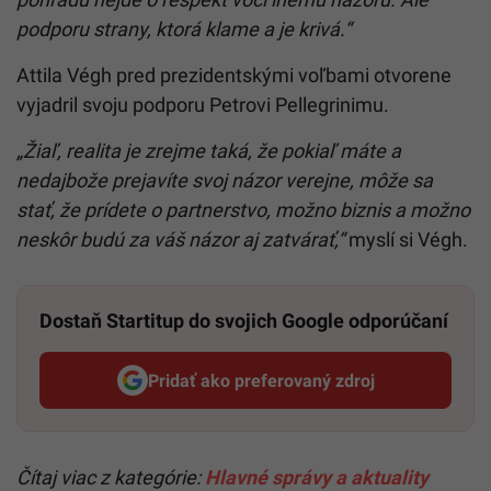
podporu strany, ktorá klame a je krivá.“
Attila Végh pred prezidentskými voľbami otvorene
vyjadril svoju podporu Petrovi Pellegrinimu.
„Žiaľ, realita je zrejme taká, že pokiaľ máte a
nedajbože prejavíte svoj názor verejne, môže sa
stať, že prídete o partnerstvo, možno biznis a možno
neskôr budú za váš názor aj zatvárať,“
myslí si Végh.
Dostaň Startitup do svojich Google odporúčaní
Pridať ako preferovaný zdroj
Startitup, odkaz sa otvorí v n
Čítaj viac z kategórie:
Hlavné správy a aktuality