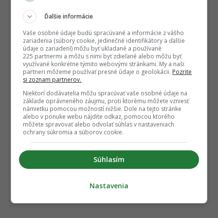
Ďalšie informácie
Vaše osobné údaje budú spracúvané a informácie z vášho
zariadenia (súbory cookie, jedinečné identifikátory a ďalšie
údaje o zariadení) môžu byť ukladané a používané
225 partnermi a môžu s nimi byť zdieľané alebo môžu byť
využívané konkrétne týmito webovými stránkami. My a naši
partneri môžeme používať presné údaje o geolokácii.
Pozrite
si zoznam partnerov.
Niektorí dodávatelia môžu spracúvať vaše osobné údaje na
základe oprávneného záujmu, proti ktorému môžete vzniesť
námietku pomocou možností nižšie. Dole na tejto stránke
alebo v ponuke webu nájdite odkaz, pomocou ktorého
môžete spravovať alebo odvolať súhlas v nastaveniach
ochrany súkromia a súborov cookie.
Súhlasím
Nastavenia