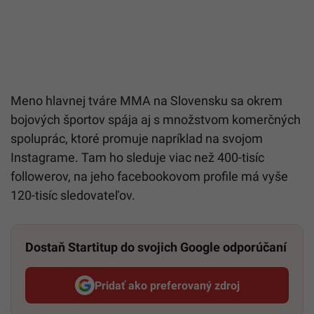
Meno hlavnej tváre MMA na Slovensku sa okrem
bojových športov spája aj s množstvom komerčných
spoluprác, ktoré promuje napríklad na svojom
Instagrame. Tam ho sleduje viac než 400-tisíc
followerov, na jeho facebookovom profile má vyše
120-tisíc sledovateľov.
Dostaň Startitup do svojich Google odporúčaní
Pridať ako preferovaný zdroj
Startitup, odkaz sa otvorí v n