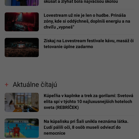
skúšať a zlyhať bola najväčšou školou
Lovestream už nie je len o hudbe. Prináša
zóny, kde si oddýchneš, doplníš energiu a na
chvíľu „vypneš“
Získaj na Lovestream festivale kávu, masáž či
tetovanie úplne zadarmo
Aktuálne čítajú
Kúpeľňa v kaplnke a trek za gorilami: Svetová
elita spí v týchto 10 najluxusnejších hoteloch
sveta (REBRÍČEK)
Na kúpalisku pri Šali unikla neznáma látka.
Ľudí pálili oči, 8 osôb museli odviezť do
nemocnice