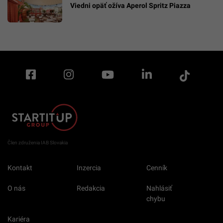
Viedni opäť ožíva Aperol Spritz Piazza
Člen združenia IAB Slovakia
Kontakt
Inzercia
Cenník
O nás
Redakcia
Nahlásiť
chybu
Kariéra