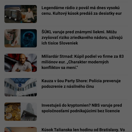
Legendárne rádio z povál má dnes vysokú
cenu. Kultový kúsok predáš za desiatky eur
ŠÚKL varuje pred známymi liekmi. Môžu
zvyšovať riziko zriedkavého nádoru, užívajú
ich tisíce Sloveniek
Miliardár Strnad: Kúpil podiel vo firme za 83
miliónov eur. „Charakter moderných
konfliktov sa mení.“
Kauza v šou Party Shore: Polícia preveruje
podozrenie z násilného činu
Investuješ do kryptomien? NBS varuje pred
spoločnosťami podnikajúcimi bez licencie
Kúsok Talianska len hodinu od Bratislavy. Vo