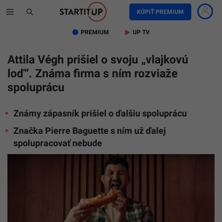
KÚPIŤ PREMIUM
PREMIUM
UP TV
Attila Végh prišiel o svoju „vlajkovú
loď“. Známa firma s ním rozviaže
spoluprácu
Známy zápasník prišiel o ďalšiu spoluprácu
Značka Pierre Baguette s ním už ďalej
spolupracovať nebude
Attila