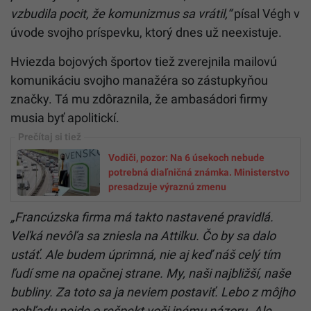
vzbudila pocit, že komunizmus sa vrátil,“
písal Végh v
úvode svojho príspevku, ktorý dnes už neexistuje.
Hviezda bojových športov tiež zverejnila mailovú
komunikáciu svojho manažéra so zástupkyňou
značky. Tá mu zdôraznila, že ambasádori firmy
musia byť apolitickí.
Vodiči, pozor: Na 6 úsekoch nebude
potrebná diaľničná známka. Ministerstvo
presadzuje výraznú zmenu
„Francúzska firma má takto nastavené pravidlá.
Veľká nevôľa sa zniesla na Attilku. Čo by sa dalo
ustáť. Ale budem úprimná, nie aj keď náš celý tím
ľudí sme na opačnej strane. My, naši najbližší, naše
bubliny. Za toto sa ja neviem postaviť. Lebo z môjho
pohľadu nejde o rešpekt voči inému názoru. Ale