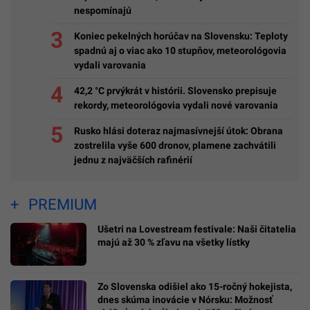
nespomínajú
Koniec pekelných horúčav na Slovensku: Teploty
spadnú aj o viac ako 10 stupňov, meteorológovia
vydali varovania
42,2 °C prvýkrát v histórii. Slovensko prepisuje
rekordy, meteorológovia vydali nové varovania
Rusko hlási doteraz najmasívnejší útok: Obrana
zostrelila vyše 600 dronov, plamene zachvátili
jednu z najväčších rafinérií
PREMIUM
Ušetri na Lovestream festivale: Naši čitatelia
majú až 30 % zľavu na všetky lístky
Zo Slovenska odišiel ako 15-ročný hokejista,
dnes skúma inovácie v Nórsku: Možnosť