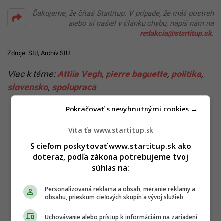
Ďakujeme, že čítaš Startitup. V prípade, že máš postreh
alebo si našiel v článku chybu, napíš nám na
redakcia@startitup.sk
.
Zdroje: SIU,
Archív SIU
Viac k téme:
Attila Vegh
,
pierre baguette
,
politika
,
slovensko
,
spolupraca
Pokračovať s nevyhnutnými cookies →
Víta ťa www.startitup.sk
S cieľom poskytovať www.startitup.sk ako
doteraz, podľa zákona potrebujeme tvoj
súhlas na:
Personalizovaná reklama a obsah, meranie reklamy a
obsahu, prieskum cieľových skupín a vývoj služieb
Uchovávanie alebo prístup k informáciám na zariadení