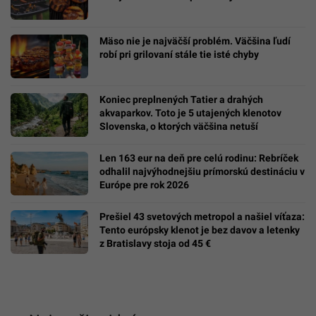
Mäso nie je najväčší problém. Väčšina ľudí
robí pri grilovaní stále tie isté chyby
Koniec preplnených Tatier a drahých
akvaparkov. Toto je 5 utajených klenotov
Slovenska, o ktorých väčšina netuší
Len 163 eur na deň pre celú rodinu: Rebríček
odhalil najvýhodnejšiu prímorskú destináciu v
Európe pre rok 2026
Prešiel 43 svetových metropol a našiel víťaza:
Tento európsky klenot je bez davov a letenky
z Bratislavy stoja od 45 €