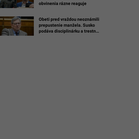
obvinenia rázne reaguje
ý
/
Obeti pred vraždou neoznámili
prepustenie manžela. Susko
n
podáva disciplinárku a trestné
oznámenie