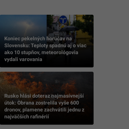
Koniec pekelných horúčav na
Slovensku: Teploty spadnú aj o viac
ako 10 stupňov, meteorológovia
vydali varovania
Rusko hlási doteraz najmasívnejší
útok: Obrana zostrelila vyše 600
dronov, plamene zachvátili jednu z
najväčších rafinérií