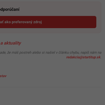
 odporúčaní
dať ako preferovaný zdroj
Startitup, odkaz sa otvorí v novom okne
a aktuality
pade, že máš postreh alebo si našiel v článku chybu, napíš nám na
redakcia@startitup.sk
.
stav