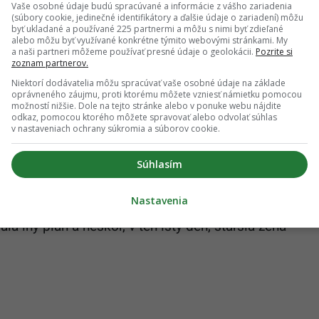
Vaše osobné údaje budú spracúvané a informácie z vášho zariadenia
 nemocnice San Juan de Dios, kam bola prijatá
(súbory cookie, jedinečné identifikátory a ďalšie údaje o zariadení) môžu
byť ukladané a používané 225 partnermi a môžu s nimi byť zdieľané
tom, čo ju pôvodne vyhlásili za mŕtvu.
alebo môžu byť využívané konkrétne týmito webovými stránkami. My
a naši partneri môžeme používať presné údaje o geolokácii.
Pozrite si
zoznam partnerov.
Niektorí dodávatelia môžu spracúvať vaše osobné údaje na základe
oprávneného záujmu, proti ktorému môžete vzniesť námietku pomocou
ník o temnej stránke obsahu pre dospelých:
možností nižšie. Dole na tejto stránke alebo v ponuke webu nájdite
odkaz, pomocou ktorého môžete spravovať alebo odvolať súhlas
ršie je, keď si myslíme, že sme herci z filmu
v nastaveniach ochrany súkromia a súborov cookie.
Súhlasím
lnu pozornosť jej stavu a začali okamžite s liečbou.
Nastavenia
 túto nečakanú situáciu, to znamenalo, že mali šancu
ala iný plán a neskôr, v ten istý deň, staršia žena