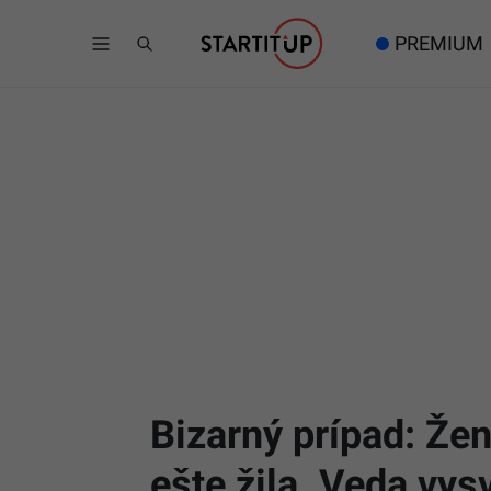
PREMIUM
Bizarný prípad: Žen
ešte žila. Veda vys