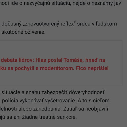
 hoci ide o nezvyčajnú situáciu, nejde o neznámy jav
dočasný „znovuotvorený reflex“ srdca v ľudskom
í skutočné oživenie.
 debata lídrov: Hlas poslal Tomáša, hneď na
tku sa pochytil s moderátorom. Fico neprišiel
o situácie a snahu zabezpečiť dôveryhodnosť
polícia vykonávať vyšetrovanie. A to s cieľom
delnosti alebo zanedbania. Zatiaľ sa neobjavili
ú sa ani žiadne trestné sankcie.