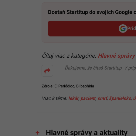
Dostaň Startitup do svojich Google
Pri
Čítaj viac z kategórie:
Hlavné správy 
Ďakujeme, že čítaš Startitup. V prí
Zdroje:
El Periódico
,
Bilbaohiria
Viac k téme:
lekár
,
pacient
,
smrť
,
španielsko
,
ú
Hlavné správy a aktuality