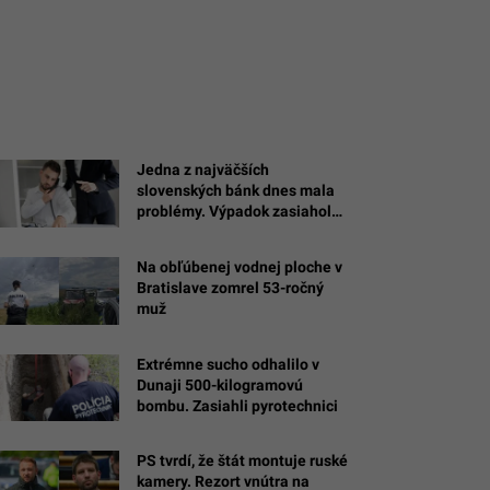
Jedna z najväčších
slovenských bánk dnes mala
problémy. Výpadok zasiahol
platby a ďalšie služby
Na obľúbenej vodnej ploche v
Bratislave zomrel 53-ročný
muž
Extrémne sucho odhalilo v
Dunaji 500-kilogramovú
bombu. Zasiahli pyrotechnici
PS tvrdí, že štát montuje ruské
kamery. Rezort vnútra na