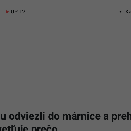
UP TV
Ka
u odviezli do márnice a preh
vetľuje prečo