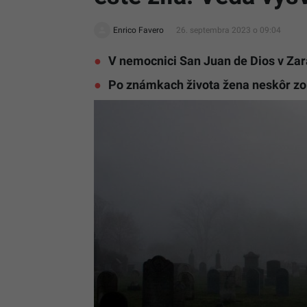
Enrico Favero
26. septembra 2023 o 09:04
V nemocnici San Juan de Dios v Zar
Po známkach života žena neskôr z