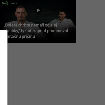
„Bolesť chrbta nemáš zo zlej
stoličky,” fyzioterapeut pomenoval
skutočnú príčinu