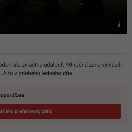
Ilustračn
obrázok
Unsplash
Scott
Rodgerso
dohrala zvláštna udalosť. 90-ročnú ženu vyhlásili
. A to v priebehu jedného dňa.
 odporúčaní
dať ako preferovaný zdroj
Startitup, odkaz sa otvorí v novom okne