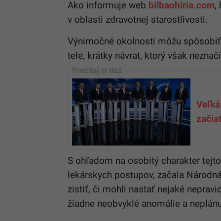
Ako informuje web
bilbaohiria.com
,
v oblasti zdravotnej starostlivosti.
Výnimočné okolnosti môžu spôsobiť 
tele, krátky návrat, ktorý však neznač
Veľká
začia
S ohľadom na osobitý charakter tejt
lekárskych postupov, začala Národná 
zistiť, či mohli nastať nejaké nepravi
žiadne neobvyklé anomálie a neplánuj