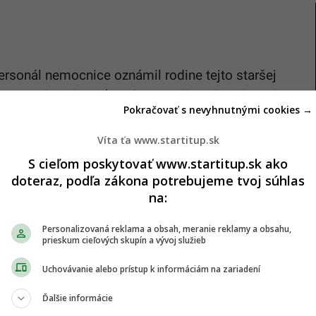
ersonál nemocnice oznámil rodine tejto staršej
 je prirodzená smrť. Dcéra tejto ženy, ktorá ostala v
Pokračovať s nevyhnutnými cookies →
jej matky v nemocnici, pretože ho už previezli do
vali pre pohrebné úkony.
Víta ťa www.startitup.sk
S cieľom poskytovať www.startitup.sk ako
doteraz, podľa zákona potrebujeme tvoj súhlas
na:
ý zvrat. V pohrebnom ústave, keď pracovníci
Personalizovaná reklama a obsah, meranie reklamy a obsahu,
ti už zosnulej osoby, jeden z nich náhle zaznamenal
prieskum cieľových skupín a vývoj služieb
zbudilo veľké prekvapenie a ženu rýchlo odviezli
Uchovávanie alebo prístup k informáciám na zariadení
yť poskytnutá okamžitá
lekárska starostlivosť
.
Ďalšie informácie
a na miesto a potvrdila, že táto staršia žena je stále