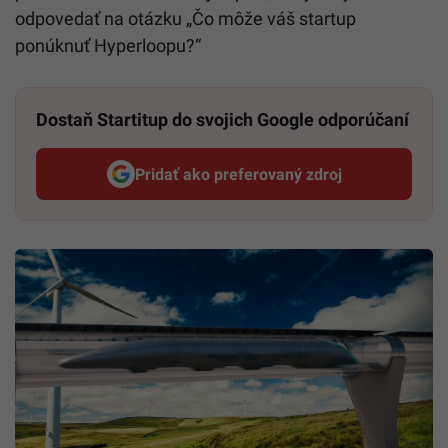
odpovedať na otázku „Čo môže váš startup
ponúknuť Hyperloopu?“
Dostaň Startitup do svojich Google odporúčaní
Pridať ako preferovaný zdroj
Startitup, odkaz sa otvorí v n