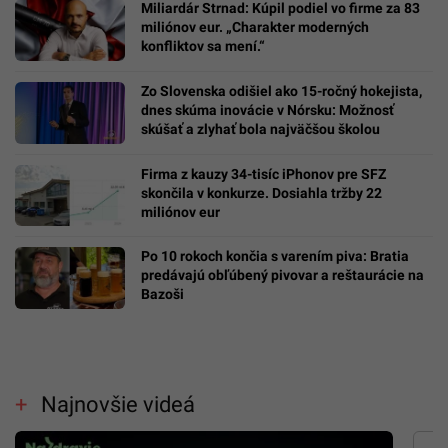
Miliardár Strnad: Kúpil podiel vo firme za 83
miliónov eur. „Charakter moderných
konfliktov sa mení.“
Zo Slovenska odišiel ako 15-ročný hokejista,
dnes skúma inovácie v Nórsku: Možnosť
skúšať a zlyhať bola najväčšou školou
Firma z kauzy 34-tisíc iPhonov pre SFZ
skončila v konkurze. Dosiahla tržby 22
miliónov eur
Po 10 rokoch končia s varením piva: Bratia
predávajú obľúbený pivovar a reštaurácie na
Bazoši
Najnovšie videá