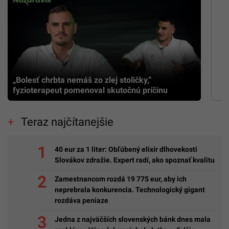
„Bolesť chrbta nemáš zo zlej stoličky,”
fyzioterapeut pomenoval skutočnú príčinu
Teraz najčítanejšie
40 eur za 1 liter: Obľúbený elixír dlhovekosti
Slovákov zdražie. Expert radí, ako spoznať kvalitu
Zamestnancom rozdá 19 775 eur, aby ich
neprebrala konkurencia. Technologický gigant
rozdáva peniaze
Jedna z najväčších slovenských bánk dnes mala