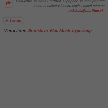
Ďakujeme, že čítaš Startitup. V prípade, že máš postreh
alebo si našiel v článku chybu, napíš nám na
redakcia@startitup.sk
.
Startupy
Viac k téme:
Bratislava
,
Elon Musk
,
hyperloop