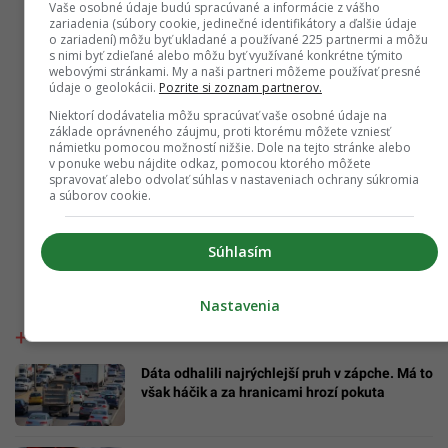
Vaše osobné údaje budú spracúvané a informácie z vášho
zariadenia (súbory cookie, jedinečné identifikátory a ďalšie údaje
o zariadení) môžu byť ukladané a používané 225 partnermi a môžu
s nimi byť zdieľané alebo môžu byť využívané konkrétne týmito
webovými stránkami. My a naši partneri môžeme používať presné
údaje o geolokácii.
Pozrite si zoznam partnerov.
Niektorí dodávatelia môžu spracúvať vaše osobné údaje na
základe oprávneného záujmu, proti ktorému môžete vzniesť
námietku pomocou možností nižšie. Dole na tejto stránke alebo
v ponuke webu nájdite odkaz, pomocou ktorého môžete
spravovať alebo odvolať súhlas v nastaveniach ochrany súkromia
a súborov cookie.
Súhlasím
Nastavenia
Dáta odhalili najrýchlejší pruh v zápche. Má to
však háčik a za hranicami hrozí pokuta