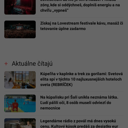
zóny, kde si oddýchneš, doplníš energiu a na
chvíľu „vypneš“
Získaj na Lovestream festivale kávu, masáž či
tetovanie úplne zadarmo
Aktuálne čítajú
Kúpeľňa v kaplnke a trek za gorilami: Svetová
elita spí v týchto 10 najluxusnejších hoteloch
sveta (REBRÍČEK)
Na kúpalisku pri Šali unikla neznáma látka.
Ľudí pálili oči, 8 osôb museli odviezť do
nemocnice
Legendárne rádio z povál má dnes vysokú
cenu. Kultový kúsok predáš za desiatky eur