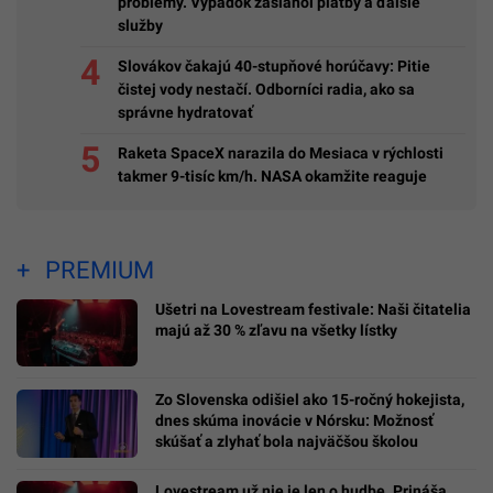
problémy. Výpadok zasiahol platby a ďalšie
služby
Slovákov čakajú 40-stupňové horúčavy: Pitie
čistej vody nestačí. Odborníci radia, ako sa
správne hydratovať
Raketa SpaceX narazila do Mesiaca v rýchlosti
takmer 9-tisíc km/h. NASA okamžite reaguje
PREMIUM
Ušetri na Lovestream festivale: Naši čitatelia
majú až 30 % zľavu na všetky lístky
Zo Slovenska odišiel ako 15-ročný hokejista,
dnes skúma inovácie v Nórsku: Možnosť
skúšať a zlyhať bola najväčšou školou
Lovestream už nie je len o hudbe. Prináša