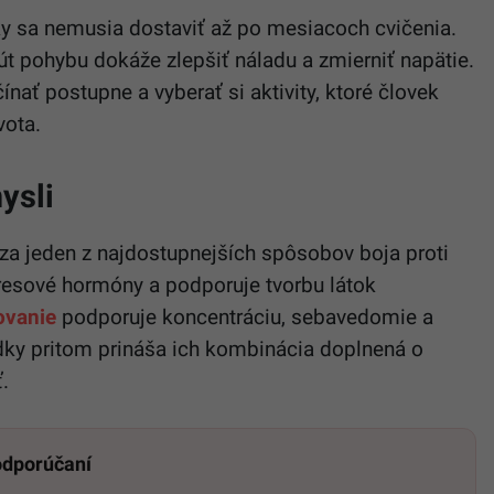
ky sa nemusia dostaviť až po mesiacoch cvičenia.
t pohybu dokáže zlepšiť náladu a zmierniť napätie.
nať postupne a vyberať si aktivity, ktoré človek
vota.
ysli
 za jeden z najdostupnejších spôsobov boja proti
resové hormóny a podporuje tvorbu látok
ovanie
podporuje koncentráciu, sebavedomie a
dky pritom prináša ich kombinácia doplnená o
.
 odporúčaní