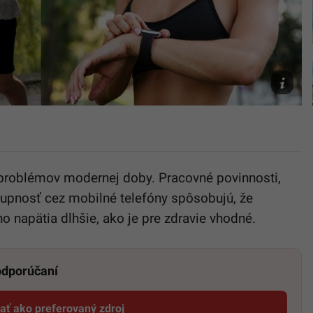
Ilustračn
foto
Freepik/
h problémov modernej doby. Pracovné povinnosti,
tupnosť cez mobilné telefóny spôsobujú, že
 napätia dlhšie, ako je pre zdravie vhodné.
 odporúčaní
dať ako preferovaný zdroj