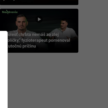
„Bolesť chrbta nemáš zo zlej
stoličky,” fyzioterapeut pomenoval
skutočnú príčinu