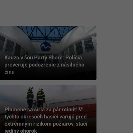
Kauza v šou Party Shore: Polícia
preveruje podozrenie z násilného
činu
Plamene sa šíria za pár minút: V
týchto okresoch hasiči varujú pred
extrémnym rizikom požiarov, stačí
jediný ohorok