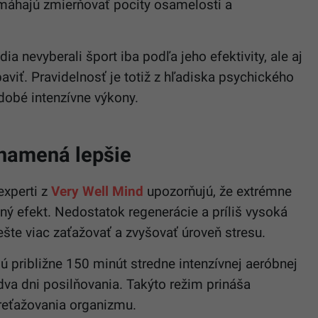
omáhajú zmierňovať pocity osamelosti a
ia nevyberali šport iba podľa jeho efektivity, ale aj
aviť. Pravidelnosť je totiž z hľadiska psychického
odobé intenzívne výkony.
 znamená lepšie
experti z
Very Well Mind
upozorňujú, že extrémne
ý efekt. Nedostatok regenerácie a príliš vysoká
šte viac zaťažovať a zvyšovať úroveň stresu.
 približne 150 minút stredne intenzívnej aeróbnej
dva dni posilňovania. Takýto režim prináša
reťažovania organizmu.