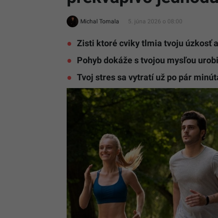
Michal Tomala
5. júna 2026 o 08:00
Zisti ktoré cviky tlmia tvoju úzkosť 
Pohyb dokáže s tvojou mysľou urobi
Tvoj stres sa vytratí už po pár minú