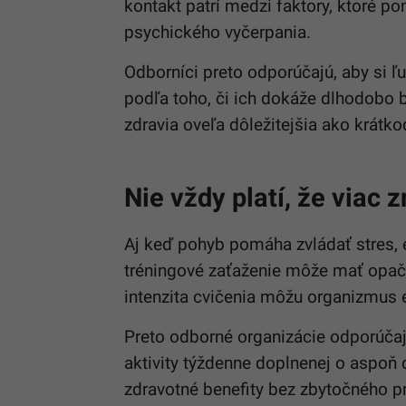
kontakt patrí medzi faktory, ktoré p
psychického vyčerpania.
Odborníci preto odporúčajú, aby si ľud
podľa toho, či ich dokáže dlhodobo b
zdravia oveľa dôležitejšia ako krátk
Nie vždy platí, že viac
Aj keď pohyb pomáha zvládať stres, 
tréningové zaťaženie môže mať opačn
intenzita cvičenia môžu organizmus e
Preto odborné organizácie odporúčajú
aktivity týždenne doplnenej o aspoň 
zdravotné benefity bez zbytočného p