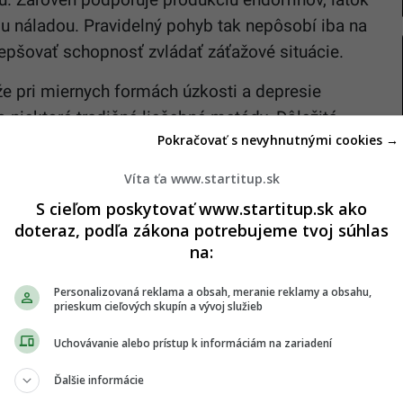
 náladou. Pravidelný pohyb tak nepôsobí iba na
lepšovať schopnosť zvládať záťažové situácie.
že pri miernych formách úzkosti a depresie
 niektoré tradičné liečebné metódy. Dôležitá
Pokračovať s nevyhnutnými cookies →
 pravidelnosť. Už krátka svižná prechádzka dokáže
Víta ťa www.startitup.sk
S cieľom poskytovať www.startitup.sk ako
iac ako len budovanie svalov
doteraz, podľa zákona potrebujeme tvoj súhlas
na:
ci spájajú s výrazným znižovaním stresu, je silový
Personalizovaná reklama a obsah, meranie reklamy a obsahu,
ja najmä s rastom svalovej hmoty a fyzickej
prieskum cieľových skupín a vývoj služieb
oblasti duševného zdravia.
Uchovávanie alebo prístup k informáciám na zariadení
ediť na techniku vykonávania cvikov, správne
Ďalšie informácie
o koncentrácia prirodzene odvádza pozornosť od