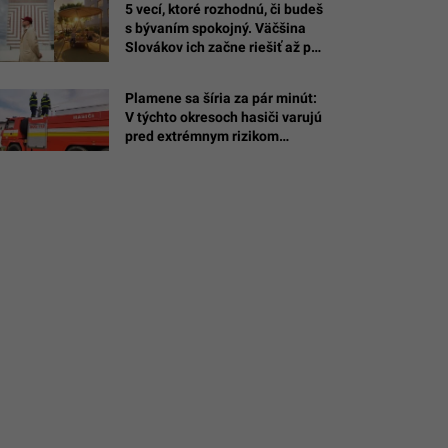
5 vecí, ktoré rozhodnú, či budeš
s bývaním spokojný. Väčšina
Slovákov ich začne riešiť až po
nasťahovaní
é
Plamene sa šíria za pár minút:
V týchto okresoch hasiči varujú
drobotdean
pred extrémnym rizikom
požiarov, stačí jediný ohorok