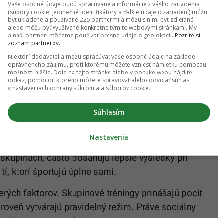
Vaše osobné údaje budú spracúvané a informácie z vášho zariadenia
odobný efekt ako meditácia. Odborníci zároveň
(súbory cookie, jedinečné identifikátory a ďalšie údaje o zariadení) môžu
byť ukladané a používané 225 partnermi a môžu s nimi byť zdieľané
sily často vedie aj k vyššiemu sebavedomiu a
alebo môžu byť využívané konkrétne týmito webovými stránkami. My
a naši partneri môžeme používať presné údaje o geolokácii.
Pozrite si
zoznam partnerov.
biku a posilňovania prináša najlepšie výsledky.
Niektorí dodávatelia môžu spracúvať vaše osobné údaje na základe
oprávneného záujmu, proti ktorému môžete vzniesť námietku pomocou
 pôsobí na organizmus trochu odlišným spôsobom a
možností nižšie. Dole na tejto stránke alebo v ponuke webu nájdite
odkaz, pomocou ktorého môžete spravovať alebo odvolať súhlas
v nastaveniach ochrany súkromia a súborov cookie.
Súhlasím
 účinok ešte zosilniť
Nastavenia
nal Library of Medicine
je aj význam sociálneho
 skupinách, často dosahujú lepšie výsledky pri
í, ktorí športujú úplne sami.
ch faktorov. Skupinové tréningy prinášajú pocit
roveň vytvárajú pravidelný režim. Práve sociálny