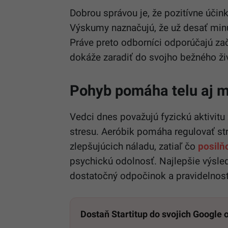
Dobrou správou je, že pozitívne účin
Výskumy naznačujú, že už desať minú
Práve preto odborníci odporúčajú začí
dokáže zaradiť do svojho bežného ži
Pohyb pomáha telu aj m
Vedci dnes považujú fyzickú aktivitu
stresu. Aeróbik pomáha regulovať st
zlepšujúcich náladu, zatiaľ čo
posilň
psychickú odolnosť. Najlepšie výsle
dostatočný odpočinok a pravidelnosť
Dostaň Startitup do svojich Google