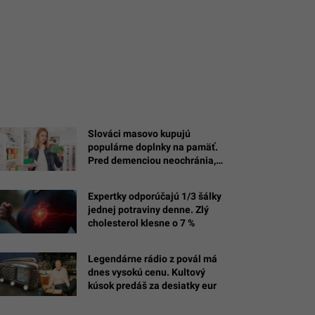
Slováci masovo kupujú
populárne doplnky na pamäť.
Pred demenciou neochránia,
varujú odborníci z Harvardu
Expertky odporúčajú 1/3 šálky
jednej potraviny denne. Zlý
cholesterol klesne o 7 %
Legendárne rádio z povál má
dnes vysokú cenu. Kultový
kúsok predáš za desiatky eur