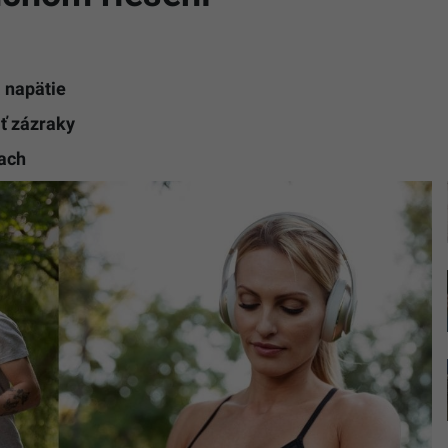
a napätie
ť zázraky
tach