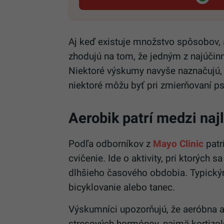
Aj keď existuje množstvo spôsobov, a
zhodujú na tom, že jedným z najúčinn
Niektoré výskumy navyše naznačujú, 
niektoré môžu byť pri zmierňovaní p
Aerobik patrí medzi naj
Podľa odborníkov z
Mayo Clinic
patr
cvičenie. Ide o aktivity, pri ktorých 
dlhšieho časového obdobia. Typickým
bicyklovanie alebo tanec.
Výskumníci upozorňujú, že aeróbna a
stresových hormónov, najmä kortizol