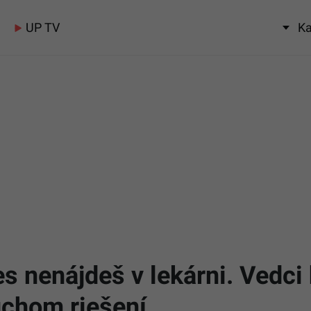
UP TV
Ka
res nenájdeš v lekárni. Vedci
uchom riešení