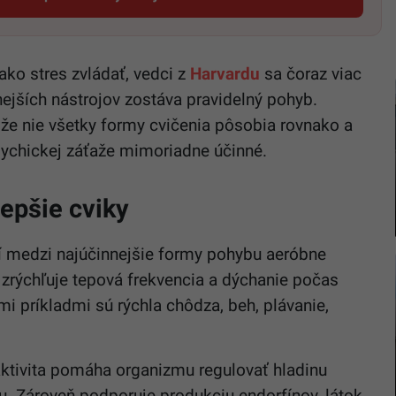
Startitup, odkaz sa otvorí v novom okne
ko stres zvládať, vedci z
Harvardu
sa čoraz viac
ejších nástrojov zostáva pravidelný pohyb.
že nie všetky formy cvičenia pôsobia rovnako a
sychickej záťaže mimoriadne účinné.
lepšie cviky
í medzi najúčinnejšie formy pohybu aeróbne
sa zrýchľuje tepová frekvencia a dýchanie počas
i príkladmi sú rýchla chôdza, beh, plávanie,
ktivita pomáha organizmu regulovať hladinu
u. Zároveň podporuje produkciu endorfínov, látok