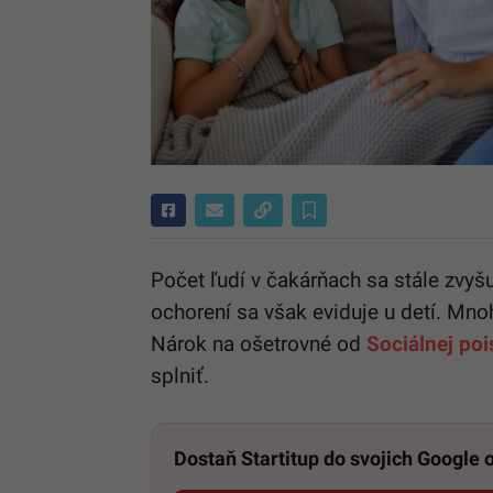
Počet ľudí v čakárňach sa stále zvyš
ochorení sa však eviduje u detí. Mnoh
Nárok na ošetrovné od
Sociálnej po
splniť.
Dostaň Startitup do svojich Google