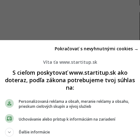
Pokračovať s nevyhnutnými cookies →
Víta ťa www.startitup.sk
holí teraz
S cieľom poskytovať www.startitup.sk ako
doteraz, podľa zákona potrebujeme tvoj súhlas
i bežný, no aj tak
zákerný vírus
. S chorobou v
na:
seniori a napokon deti. Práve to môže byť
kolského a školského veku. Po preliečení rodičia
Personalizovaná reklama a obsah, meranie reklamy a obsahu,
prieskum cieľových skupín a vývoj služieb
ejú. A kolobeh pokračuje. Úrad verejného
ní s minulým rokom je chrípkou zasiahnutých
oveľa
Uchovávanie alebo prístup k informáciám na zariadení
Ďalšie informácie