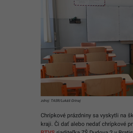
zdroj: TASR/Lukáš Grinaj
Chrípkové prázdniny sa vyskytli na 
kraji. Či dať alebo nedať chrípkové p
RTVS
riaditeľka ZŠ Dudova 2 v Bratis