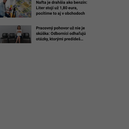
Nafta je drahšia ako benzín:
Liter stojí už 1,80 eura,
pocítime to aj v obchodoch
ý
tefamerpik
Pracovný pohovor už nie je
tin
skúška: Odborníci odhaľujú
n
otázky, ktorými predídeš
toxickej firme a nadčasom