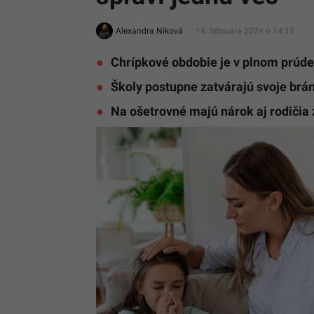
Alexandra Niková
14. februára 2024 o 14:15
Chrípkové obdobie je v plnom prúde
Školy postupne zatvárajú svoje brá
Na ošetrovné majú nárok aj rodičia 