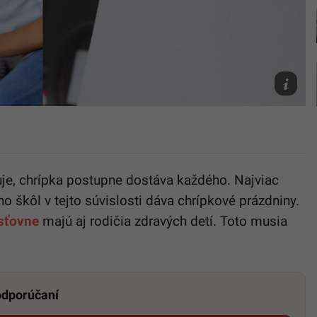
Ilustračn
obrázok
Freepik/s
TASR/Mar
Bauman
uje, chrípka postupne dostáva každého. Najviac
o škôl v tejto súvislosti dáva chrípkové prázdniny.
isťovne
majú aj rodičia zdravých detí. Toto musia
 odporúčaní