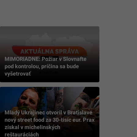
MIMORIADNE: Požiar v Slovnafte
pod kontrolou, príčina sa bude
vyšetrovať
Mladý Ukrajinec otvoril v Bratislave
nový street food za 30-tisíc eur. Prax
získal v michelinských
reštauráciách