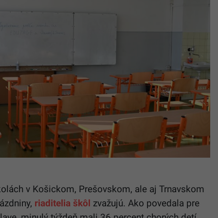
školách v Košickom, Prešovskom, ale aj Trnavskom
rázdniny,
riaditelia škôl
zvažujú. Ako povedala pre
lave, minulý týždeň mali 36 percent chorých detí.