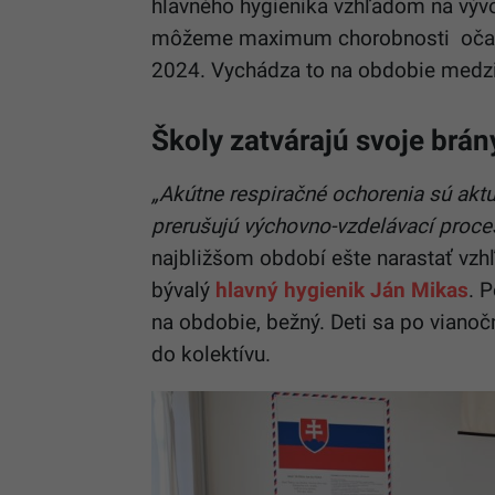
hlavného hygienika vzhľadom na vývo
môžeme maximum chorobnosti očaká
2024. Vychádza to na obdobie medz
Školy zatvárajú svoje brán
„Akútne respiračné ochorenia sú aktuá
prerušujú výchovno-vzdelávací proce
najbližšom období ešte narastať vzhľ
bývalý
hlavný hygienik Ján Mikas
. 
na obdobie, bežný. Deti sa po viano
do kolektívu.