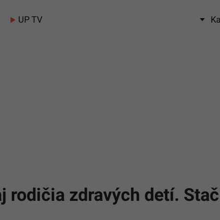
UP TV
Ka
j rodičia zdravých detí. Stač