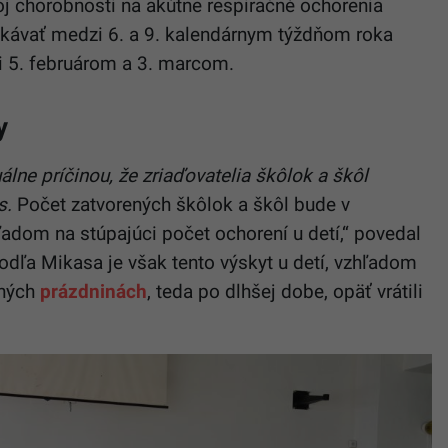
j chorobnosti na akútne respiračné ochorenia
vať medzi 6. a 9. kalendárnym týždňom roka
i 5. februárom a 3. marcom.
y
lne príčinou, že zriaďovatelia škôlok a škôl
s.
Počet zatvorených škôlok a škôl bude v
adom na stúpajúci počet ochorení u detí,“ povedal
Podľa Mikasa je však tento výskyt u detí, vzhľadom
čných
prázdninách
, teda po dlhšej dobe, opäť vrátili