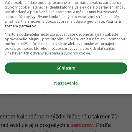
orenia bolo v šiestom kalendárnom týždni 2024
Vaše osobné údaje budú spracúvané a informácie z vášho zariadenia
(súbory cookie, jedinečné identifikátory a ďalšie údaje o zariadení) môžu
sť 539,5 z 100 000), čo predstavuje 19,4 % z
byť ukladané a používané 225 partnermi a môžu s nimi byť zdieľané
alebo môžu byť využívané konkrétne týmito webovými stránkami. My
respiračných ochorení. V porovnaní s
a naši partneri môžeme používať presné údaje o geolokácii.
Pozrite si
zoznam partnerov.
 klesla o 9,7 %,“
uviedol komunikačný odbor ÚVZ
Niektorí dodávatelia môžu spracúvať vaše osobné údaje na základe
horobnosť je zaznamenaná v Trnavskom kraji,
oprávneného záujmu, proti ktorému môžete vzniesť námietku pomocou
možností nižšie. Dole na tejto stránke alebo v ponuke webu nájdite
horých je vo vekovej skupine
detí
od nula do 5
odkaz, pomocou ktorého môžete spravovať alebo odvolať súhlas
v nastaveniach ochrany súkromia a súborov cookie.
Súhlasím
ovákov trpí vzácnym ochorením, puchnú im časti
Nastavenia
 Nádej prináša nový druh liečby
šiestom kalendárnom týždni hlásené u takmer 70-
úrad eviduje aj u dospelých a
seniorov
. Podľa