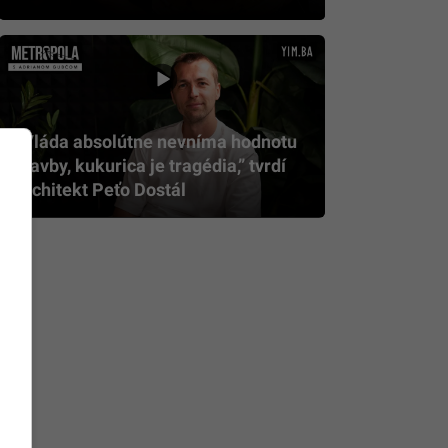
„Vláda absolútne nevníma hodnotu
stavby, kukurica je tragédia,” tvrdí
architekt Peťo Dostál