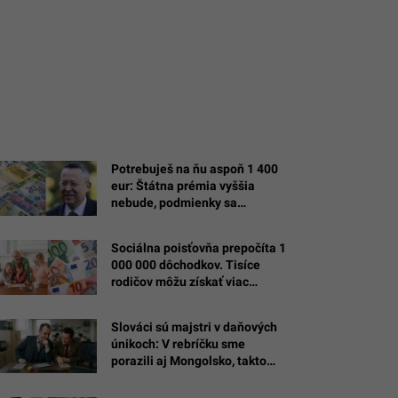
Potrebuješ na ňu aspoň 1 400
eur: Štátna prémia vyššia
nebude, podmienky sa
sprísňujú
Sociálna poisťovňa prepočíta 1
000 000 dôchodkov. Tisíce
rodičov môžu získať viac
peňazí
Slováci sú majstri v daňových
únikoch: V rebríčku sme
porazili aj Mongolsko, takto
vyzerajú naše praktiky