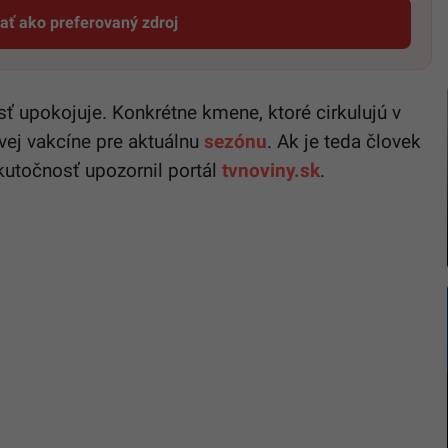
dať ako preferovaný zdroj
Startitup, odkaz sa otvorí v novom okne
sť upokojuje. Konkrétne kmene, ktoré cirkulujú v
vej vakcíne pre aktuálnu
sezónu
. Ak je teda človek
kutočnosť upozornil portál
tvnoviny.sk
.