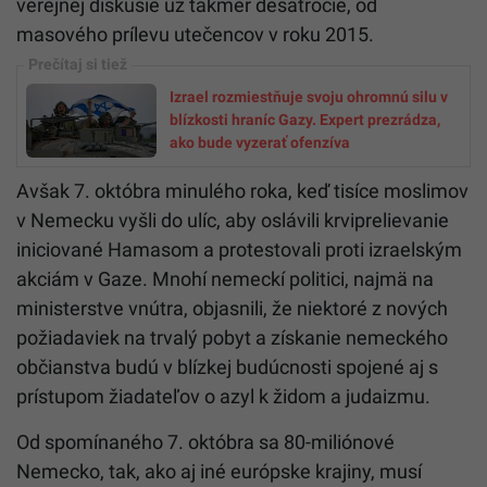
verejnej diskusie už takmer desaťročie, od
masového prílevu utečencov v roku 2015.
Izrael rozmiestňuje svoju ohromnú silu v
blízkosti hraníc Gazy. Expert prezrádza,
ako bude vyzerať ofenzíva
Avšak 7. októbra minulého roka, keď tisíce moslimov
v Nemecku vyšli do ulíc, aby oslávili krviprelievanie
iniciované Hamasom a protestovali proti izraelským
akciám v Gaze. Mnohí nemeckí politici, najmä na
ministerstve vnútra, objasnili, že niektoré z nových
požiadaviek na trvalý pobyt a získanie nemeckého
občianstva budú v blízkej budúcnosti spojené aj s
prístupom žiadateľov o azyl k židom a judaizmu.
Od spomínaného 7. októbra sa 80-miliónové
Nemecko, tak, ako aj iné európske krajiny, musí