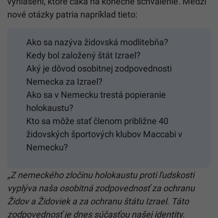
vyhlásení, ktoré čaká na konečné schválenie. Medzi
nové otázky patria napríklad tieto:
Ako sa nazýva židovská modlitebňa?
Kedy bol založený štát Izrael?
Aký je dôvod osobitnej zodpovednosti
Nemecka za Izrael?
Ako sa v Nemecku trestá popieranie
holokaustu?
Kto sa môže stať členom približne 40
židovských športových klubov Maccabi v
Nemecku?
„Z nemeckého zločinu holokaustu proti ľudskosti
vyplýva naša osobitná zodpovednosť za ochranu
Židov a Židoviek a za ochranu štátu Izrael. Táto
zodpovednosť je dnes súčasťou našej identity.