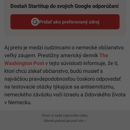
Dostaň Startitup do svojich Google odporúčaní
Pridať ako preferovaný zdroj
Startitup, odkaz sa otvorí v n
Aj preto je medzi cudzincami o nemecké občianstvo
veľký záujem. Prestížny americký denník
The
Washington Post
v tejto súvislosti informuje, že tí,
ktorí chcú získať občianstvo, budú musieť s
najväčšou pravdepodobnosťou čoskoro odpovedať
na testovacie otázky týkajúce sa antisemitizmu,
nemeckého záväzku voči Izraelu a židovského života
v Nemecku.
Pozri si naše najnovšie video,
článok pokračuje pod ním ↓