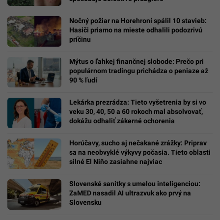
Nočný požiar na Horehroní spálil 10 stavieb:
Hasiči priamo na mieste odhalili podozrivú
príčinu
Mýtus o ľahkej finančnej slobode: Prečo pri
populárnom tradingu prichádza o peniaze až
90 % ľudí
Lekárka prezrádza: Tieto vyšetrenia by si vo
veku 30, 40, 50 a 60 rokoch mal absolvovať,
dokážu odhaliť zákerné ochorenia
Horúčavy, sucho aj nečakané zrážky: Priprav
sa na neobvyklé výkyvy počasia. Tieto oblasti
silné El Niño zasiahne najviac
Slovenské sanitky s umelou inteligenciou:
ZaMED nasadil AI ultrazvuk ako prvý na
Slovensku