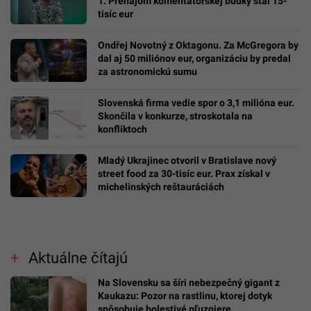
1: Prenájom komentátorskej búdky stál 15-
tisíc eur
Ondřej Novotný z Oktagonu. Za McGregora by
dal aj 50 miliónov eur, organizáciu by predal
za astronomickú sumu
Slovenská firma vedie spor o 3,1 milióna eur.
Skončila v konkurze, stroskotala na
konfliktoch
Mladý Ukrajinec otvoril v Bratislave nový
street food za 30-tisíc eur. Prax získal v
michelinských reštauráciách
Aktuálne čítajú
Na Slovensku sa šíri nebezpečný gigant z
Kaukazu: Pozor na rastlinu, ktorej dotyk
spôsobuje bolestivé pľuzgiere