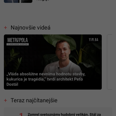
Najnovšie videá
„Vláda absolútne nevníma hodnotu stavby,
kukurica je tragédia,” tvrdí architekt Peťo
Dostál
Teraz najčítanejšie
Zomrel svetoznámy hudobný velikán. Stál za