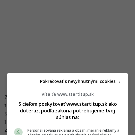
Pokračovať s nevyhnutnými cookies →
Víta ťa www.startitup.sk
Zatiaľ čo antisemitizmus ako taký nie je v Nemecku
S cieľom poskytovať www.startitup.sk ako
trestným činom, antisemitskú motiváciu pre
doteraz, podľa zákona potrebujeme tvoj
spáchanie trestného činu je možné pri ukladaní
súhlas na:
trestu zohľadniť. V apríli 2023 vláda oznámila, že
zvýši ročné platby Ústrednej rade Židov v Nemecku
Personalizovaná reklama a obsah, meranie reklamy a