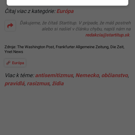
Čítaj viac z kategórie:
Európa
Ďakujeme, že čítaš Startitup. V prípade, že máš postreh
alebo si našiel v článku chybu, napíš nám na
redakcia@startitup.sk
.
Zdroje:
The Washington Post
,
Frankfurter Allgemeine Zeitung
,
Die Zeit
,
Ynet News
Európa
Viac k téme:
antisemitizmus
,
Nemecko
,
občianstvo
,
pravidlá
,
rasizmus
,
židia