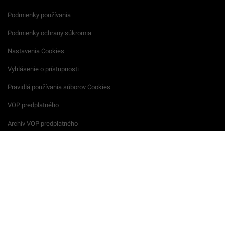
Podmienky používania
Podmienky ochrany súkromia
Nastavenia Cookies
Vyhlásenie o prístupnosti
Pravidlá používania súborov Cookies
VOP predplatného
Archív VOP predplatného
Reklamačný formulár
VOP reklamných služieb
Všeobecné podmienky súťaží
Súkromie na podujatiach
Startitup © 2026 All Rights Reserved.