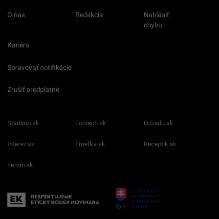
O nás
Redakcia
Nahlásiť
chybu
Kariéra
Spravovať notifikácie
Zrušiť predplatné
Startitup.sk
Fontech.sk
Odzadu.sk
Interez.sk
Emefka.sk
Receptik.sk
Femm.sk