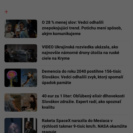
O 28 % menej slov: Vedci odhalili
znepokojujúci trend. Potichu mení spôsob,
akým komunikujeme
VIDEO Ukrajinská rozviedka ukázala, ako
najnovšie námorné drony útočia na ruské
ciele na Kryme
Demencia do roku 2040 postihne 156-tisíc
Slovákov. Vedci odhalili zvyk, ktorý spomalí
úpadok pamäte
40 eur za 1 liter: Obľúbený elixír dlhovekosti
Slovákov zdražie. Expert radí, ako spoznať
kvalitu
Raketa SpaceX narazila do Mesiaca v
rýchlosti takmer 9-tisíc km/h. NASA okamžite
reaguje