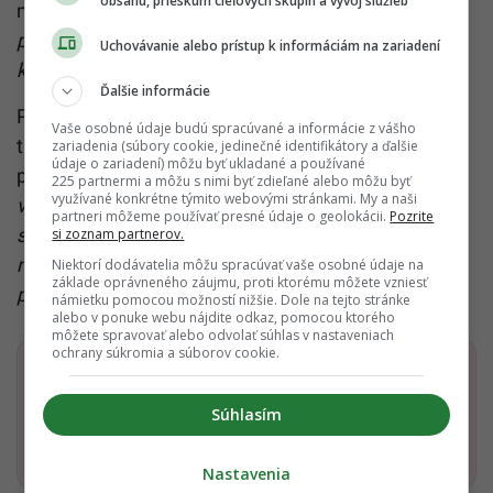
obsahu, prieskum cieľových skupín a vývoj služieb
na viac ako 22 miliónov eur, čiastočne
„na ďalšie
posilnenie bezpečnosti a ochrany židovských
Uchovávanie alebo prístup k informáciám na zariadení
komunít“
.
Ďalšie informácie
Popieranie holokaustu je v Nemecku nezákonné a
Vaše osobné údaje budú spracúvané a informácie z vášho
trestá sa väzením. Ešte v októbri minulého roka
zariadenia (súbory cookie, jedinečné identifikátory a ďalšie
údaje o zariadení) môžu byť ukladané a používané
premiér Olaf Scholz vyhlásil:
„Antisemitizmus nemá
225 partnermi a môžu s nimi byť zdieľané alebo môžu byť
využívané konkrétne týmito webovými stránkami. My a naši
v Nemecku miesto. Urobíme všetko pre to, aby sme
partneri môžeme používať presné údaje o geolokácii.
Pozrite
sa mu postavili. Budeme to robiť ako občania a ako
si zoznam partnerov.
nositelia politickej zodpovednosti. To zahŕňa
Niektorí dodávatelia môžu spracúvať vaše osobné údaje na
základe oprávneného záujmu, proti ktorému môžete vzniesť
presadzovanie existujúcich zákonov.“
námietku pomocou možností nižšie. Dole na tejto stránke
alebo v ponuke webu nájdite odkaz, pomocou ktorého
môžete spravovať alebo odvolať súhlas v nastaveniach
ochrany súkromia a súborov cookie.
Dostaň Startitup do svojich Google odporúčaní
Súhlasím
Pridať ako preferovaný zdroj
Startitup, odkaz sa otvorí v n
Nastavenia