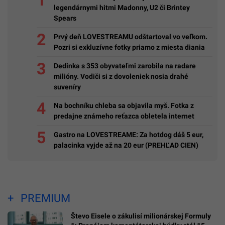
legendárnymi hitmi Madonny, U2 či Brintey
Spears
Prvý deň LOVESTREAMU odštartoval vo veľkom.
Pozri si exkluzívne fotky priamo z miesta diania
Dedinka s 353 obyvateľmi zarobila na radare
milióny. Vodiči si z dovoleniek nosia drahé
suveníry
Na bochníku chleba sa objavila myš. Fotka z
predajne známeho reťazca obletela internet
Gastro na LOVESTREAME: Za hotdog dáš 5 eur,
palacinka vyjde až na 20 eur (PREHĽAD CIEN)
PREMIUM
Števo Eisele o zákulisí milionárskej Formuly