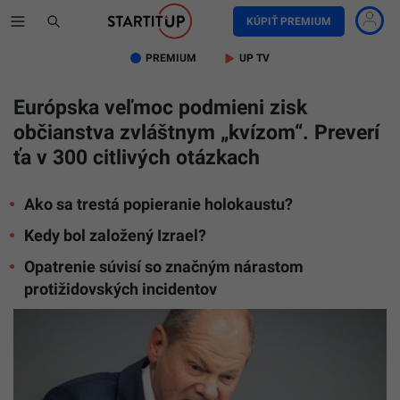
KÚPIŤ PREMIUM
PREMIUM
UP TV
Európska veľmoc podmieni zisk
Vláda
nemecké
občianstva zvláštnym „kvízom“. Preverí
kancelár
ťa v 300 citlivých otázkach
Olafa
Scholza
sa
chystá
Ako sa trestá popieranie holokaustu?
sprísniť
Kedy bol založený Izrael?
testy
na
Opatrenie súvisí so značným nárastom
získanie
nemecké
protižidovských incidentov
občianst
pomoco
otázok
týkajúcic
sa
Izraela
a