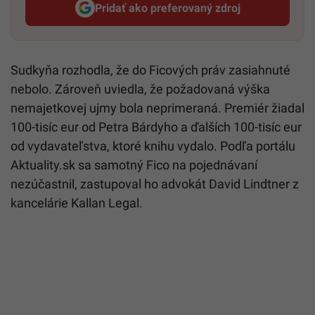
Pridať ako preferovaný zdroj
Startitup, odkaz sa otvorí v n
Sudkyňa rozhodla, že do Ficových práv zasiahnuté
nebolo. Zároveň uviedla, že požadovaná výška
nemajetkovej ujmy bola neprimeraná. Premiér žiadal
100-tisíc eur od Petra Bárdyho a ďalších 100-tisíc eur
od vydavateľstva, ktoré knihu vydalo. Podľa portálu
Aktuality.sk sa samotný Fico na pojednávaní
nezúčastnil, zastupoval ho advokát David Lindtner z
kancelárie Kallan Legal.