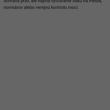
ochrana práv, ale najmä vytváranie tlaku na médiá,
novinárov alebo verejnú kontrolu moci.