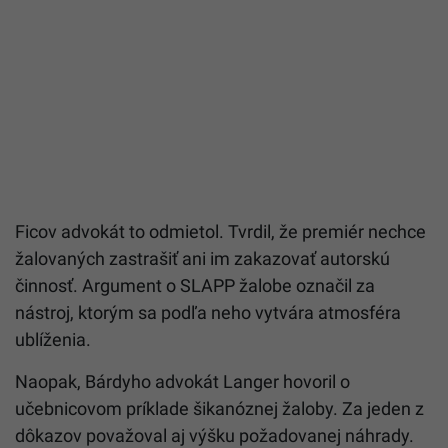
Ficov advokát to odmietol. Tvrdil, že premiér nechce
žalovaných zastrašiť ani im zakazovať autorskú
činnosť. Argument o SLAPP žalobe označil za
nástroj, ktorým sa podľa neho vytvára atmosféra
ublíženia.
Naopak, Bárdyho advokát Langer hovoril o
učebnicovom príklade šikanóznej žaloby. Za jeden z
dôkazov považoval aj výšku požadovanej náhrady.