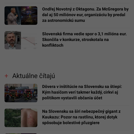
Ondřej Novotný z Oktagonu. Za McGregora by
dal aj 50 miliónov eur, organizáciu by predal
za astronomickú sumu
Slovenská firma vedie spor o 3,1 milióna eur.
Skončila v konkurze, stroskotala na
konfliktoch
Aktuálne čítajú
Dôvera v inštitúcie na Slovensku sa štiepi:
Kým hasičom verí takmer každý, cirkvi aj
politikom vystavili občania účet
Na Slovensku sa šíri nebezpečný gigant z
Kaukazu: Pozor na rastlinu, ktorej dotyk
spôsobuje bolestivé pľuzgiere