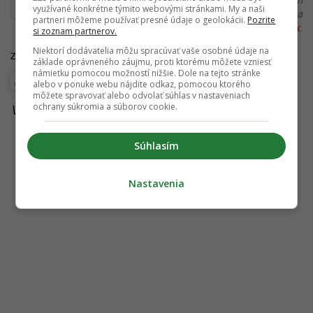
Ďakujeme, že čítaš Startitup. V prípade, že máš postreh
využívané konkrétne týmito webovými stránkami. My a naši
alebo si našiel v článku chybu, napíš nám na
partneri môžeme používať presné údaje o geolokácii.
Pozrite
redakcia@startitup.sk
.
si zoznam partnerov.
Niektorí dodávatelia môžu spracúvať vaše osobné údaje na
Zdroje:
Aktuality
,
IG
základe oprávneného záujmu, proti ktorému môžete vzniesť
námietku pomocou možností nižšie. Dole na tejto stránke
Robert Fico
alebo v ponuke webu nájdite odkaz, pomocou ktorého
môžete spravovať alebo odvolať súhlas v nastaveniach
ochrany súkromia a súborov cookie.
Viac k téme:
politika
,
Róbert Fico
,
slovensko
Súhlasím
Nastavenia