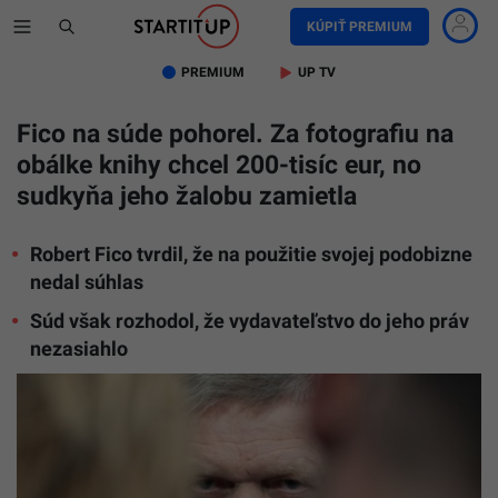
KÚPIŤ PREMIUM
PREMIUM
UP TV
Fico na súde pohorel. Za fotografiu na
obálke knihy chcel 200-tisíc eur, no
sudkyňa jeho žalobu zamietla
Robert Fico tvrdil, že na použitie svojej podobizne
nedal súhlas
Súd však rozhodol, že vydavateľstvo do jeho práv
nezasiahlo