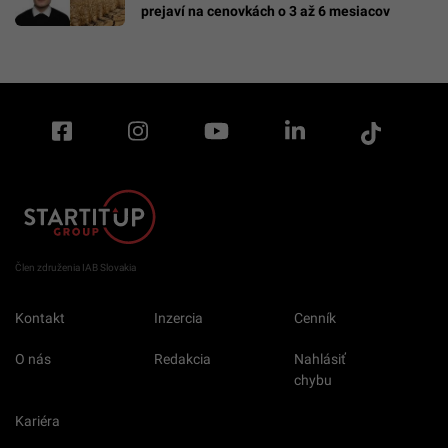
prejaví na cenovkách o 3 až 6 mesiacov
Člen združenia IAB Slovakia
Kontakt
Inzercia
Cenník
O nás
Redakcia
Nahlásiť
chybu
Kariéra