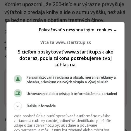
Korniet upozornil, že 200-tisíc eur výrazne prevyšuje
výťažok z predaja knihy a ide o sumu vyššiu, než aká
sa bežne priznáva obetiam trestných činov.
Pokračovať s nevyhnutnými cookies →
Sudkyňa napokon označila požadovanú sumu za
„neprimeranú a premrštenú“
. Rozhodnutie tak
Víta ťa www.startitup.sk
znamená, že Fico za použitie fotografie na obálke
S cieľom poskytovať www.startitup.sk ako
knihy 200-tisíc eur nevysúdil.
doteraz, podľa zákona potrebujeme tvoj
súhlas na:
Dostaň Startitup do svojich Google odporúčaní
Personalizovaná reklama a obsah, meranie reklamy a
obsahu, prieskum cieľových skupín a vývoj služieb
Pridať ako preferovaný zdroj
Uchovávanie alebo prístup k informáciám na zariadení
Startitup, odkaz sa otvorí v n
Ďalšie informácie
Vaše osobné údaje budú spracúvané a informácie z vášho
Čítaj viac z kategórie:
Politika
zariadenia (súbory cookie, jedinečné identifikátory a ďalšie
údaje o zariadení) môžu byť ukladané a používané
225 partnermi a môžu s nimi byť zdieľané alebo môžu byť