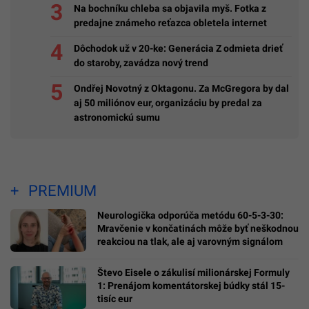
Na bochníku chleba sa objavila myš. Fotka z
predajne známeho reťazca obletela internet
Dôchodok už v 20-ke: Generácia Z odmieta drieť
do staroby, zavádza nový trend
Ondřej Novotný z Oktagonu. Za McGregora by dal
aj 50 miliónov eur, organizáciu by predal za
astronomickú sumu
PREMIUM
Neurologička odporúča metódu 60-5-3-30:
Mravčenie v končatinách môže byť neškodnou
reakciou na tlak, ale aj varovným signálom
Števo Eisele o zákulisí milionárskej Formuly
1: Prenájom komentátorskej búdky stál 15-
tisíc eur