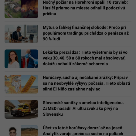
Nočný požiar na Horehroní spálil 10 stavieb:
Hasiči priamo na mieste odhalili podozrivú
príčinu
Mýtus o ľahkej finančnej slobode: Prečo pri
populárnom tradingu prichádza o peniaze až
90 % ľudí
Lekárka prezrádza: Tieto vyšetrenia by si vo
veku 30, 40, 50 a 60 rokoch mal absolvovať,
dokážu odhaliť zákerné ochorenia
Horúčavy, sucho aj nečakané zrážky: Priprav
sa na neobvyklé výkyvy počasia. Tieto oblasti
silné El Niño zasiahne najviac
Slovenské sanitky s umelou inteligenciou:
ZaMED nasadil AI ultrazvuk ako prvý na
Slovensku
Účet za letné horúčavy dorazí až na jeseň:
Analytik varuje, prečo sa sucho na poliach