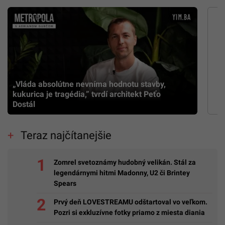
„Vláda absolútne nevníma hodnotu stavby,
kukurica je tragédia,” tvrdí architekt Peťo
Dostál
Teraz najčítanejšie
Zomrel svetoznámy hudobný velikán. Stál za
legendárnymi hitmi Madonny, U2 či Brintey
Spears
Prvý deň LOVESTREAMU odštartoval vo veľkom.
Pozri si exkluzívne fotky priamo z miesta diania