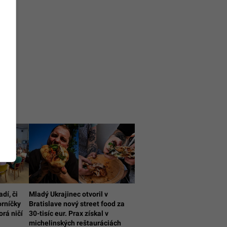
dí, či
Mladý Ukrajinec otvoril v
rníčky
Bratislave nový street food za
orá ničí
30-tisíc eur. Prax získal v
michelinských reštauráciách