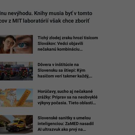
ednu nevýhodu. Knihy musia byť v tomto
ov z MIT laboratórií však chce zboriť
Tichý zlodej zraku hrozí tisícom
Slovákov: Vedci objavili
nečakanú kombináciu
vitamínov, ktorá chráni zrakový
nerv
Dôvera v inštitúcie na
Slovensku sa štiepi: Kým
hasičom verí takmer každý,
cirkvi aj politikom vystavili
občania účet
Horúčavy, sucho aj nečakané
zrážky: Priprav sa na neobvyklé
výkyvy počasia. Tieto oblasti
silné El Niño zasiahne najviac
Slovenské sanitky s umelou
inteligenciou: ZaMED nasadil
AI ultrazvuk ako prvý na