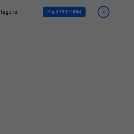
tegórie
Kúpiť PREMIUM