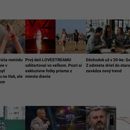
rúča metódu
Prvý deň LOVESTREAMU
Dôchodok už v 20-ke: G
ie v
odštartoval vo veľkom. Pozri si
Z odmieta drieť do staro
byť
exkluzívne fotky priamo z
zavádza nový trend
 na tlak, ale
miesta diania
lom