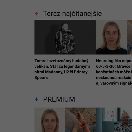
Teraz najčítanejšie
Zomrel svetoznámy hudobný
Neurologička odpo
velikán. Stál za legendárnymi
60-5-3-30: Mravčen
hitmi Madonny, U2 či Brintey
končatinách môže 
Spears
neškodnou reakciou
aj varovným signá
PREMIUM