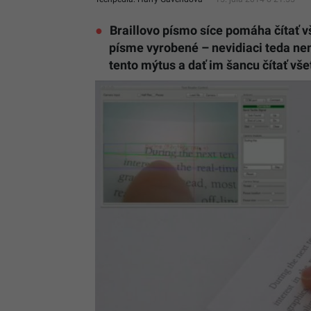
Braillovo písmo síce pomáha čítať v
písme vyrobené – nevidiaci teda nem
tento mýtus a dať im šancu čítať vše