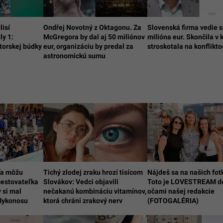
lisí
Ondřej Novotný z Oktagonu. Za
Slovenská firma vedie s
ly 1:
McGregora by dal aj 50 miliónov
milióna eur. Skončila v 
orskej búdky
eur, organizáciu by predal za
stroskotala na konflikt
astronomickú sumu
ťa môžu
Tichý zlodej zraku hrozí tisícom
Nájdeš sa na našich fot
cestovateľka
Slovákov: Vedci objavili
Toto je LOVESTREAM d
 si mal
nečakanú kombináciu vitamínov,
očami našej redakcie
Mykonosu
ktorá chráni zrakový nerv
(FOTOGALÉRIA)