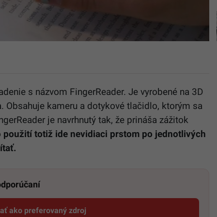
riadenie s názvom FingerReader. Je vyrobené na 3D
a. Obsahuje kameru a dotykové tlačidlo, ktorým sa
ngerReader je navrhnutý tak, že prináša zážitok
 použití totiž ide nevidiaci prstom po jednotlivých
tať.
 odporúčaní
dať ako preferovaný zdroj
Startitup, odkaz sa otvorí v novom okne