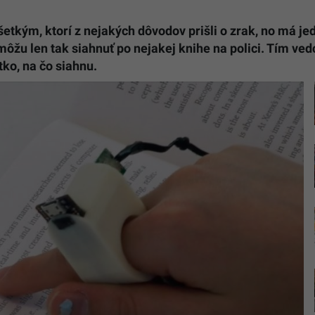
šetkým, ktorí z nejakých dôvodov prišli o zrak, no má j
ôžu len tak siahnuť po nejakej knihe na polici. Tím vedc
tko, na čo siahnu.