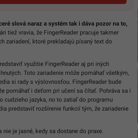
ré slová naraz a systém tak i dáva pozor na to,
ri tiež vravia, že FingerReader pracuje takmer
h zariadení, ktoré prekladajú písaný text do
redstaviť využitie FingerReader aj pri iných
stihnutých. Toto zariadenie môže pomáhať všetkým,
vedia si rady s výslovnosťou. FingerReader bude
že pomáhať i deťom pri učení sa čítať. Pohráva sa i
 cudzieho jazyka, no to zatiaľ do programu
dia predstaviť rozšírenie funkcií tým, že zariadenie
 nie je jasné, kedy sa dostane do praxe.