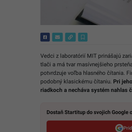
Vedci z laboratórií MIT prinášajú za
tlači a má tvar masívnejšieho prsteň
potvrdzuje voľba hlasného čítania. Fi
podobný klasickému čítaniu.
Pri jeho
riadkoch a necháva systém nahlas čí
Dostaň Startitup do svojich Google
Pri