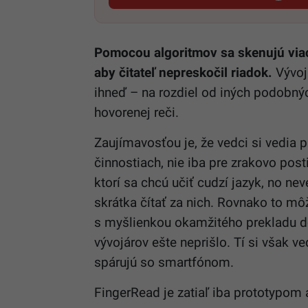
Pomocou algoritmov sa skenujú viace
aby čitateľ nepreskočil riadok.
Vývojá
ihneď – na rozdiel od iných podobnýc
hovorenej reči.
Zaujímavosťou je, že vedci si vedia p
činnostiach, nie iba pre zrakovo po
ktorí sa chcú učiť cudzí jazyk, no ne
skrátka čítať za nich. Rovnako to mô
s myšlienkou okamžitého prekladu do
vývojárov ešte neprišlo. Tí si však ve
spárujú so smartfónom.
FingerRead je zatiaľ iba prototypom a