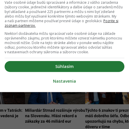
Vaše osobné údaje budú spracúvané a informácie z vášho zariadenia
(súbory cookie, jedinečné identifikátory a ďalšie údaje o zariadení) môžu
byť ukladané a používané 225 partnermi a môžu s nimi byť zdieľané
pade, že máš postreh alebo si našiel v článku chybu, napíš nám na
alebo môžu byť využívané konkrétne týmito webovými stránkami. My
redakcia@startitup.sk
.
a naši partneri môžeme používať presné údaje o geolokácii.
Pozrite si
zoznam partnerov.
Niektorí dodávatelia môžu spracúvať vaše osobné údaje na základe
oprávneného záujmu, proti ktorému môžete vzniesť námietku pomocou
možností nižšie. Dole na tejto stránke alebo v ponuke webu nájdite
odkaz, pomocou ktorého môžete spravovať alebo odvolať súhlas
v nastaveniach ochrany súkromia a súborov cookie.
Súhlasím
Nastavenia
om v Tatrách:
Miliardár Strnad rozširuje výrobu
Týchto 6 znakov ti prezra
avedená je
na Slovensku. Hlási rekord a
máš dobrého šéfa. Odbo
zákazky za 46 miliárd eur
upozorňujú na chybu, kt
dôveru v tíme