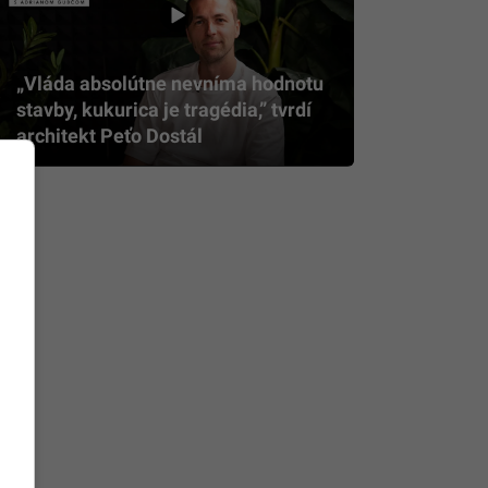
„Vláda absolútne nevníma hodnotu
stavby, kukurica je tragédia,” tvrdí
architekt Peťo Dostál