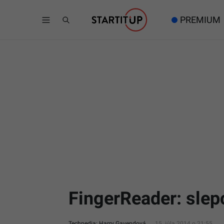
PREMIUM
FingerReader: slepc
Techpedia: Harry Gavendová
15. júla 2014 o 21:55