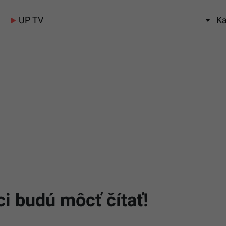
UP TV
Ka
i budú môcť čítať!