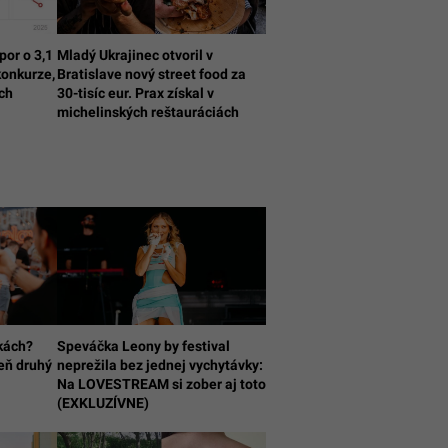
por o 3,1
Mladý Ukrajinec otvoril v
konkurze,
Bratislave nový street food za
och
30-tisíc eur. Prax získal v
michelinských reštauráciách
kách?
Speváčka Leony by festival
eň druhý
neprežila bez jednej vychytávky:
Na LOVESTREAM si zober aj toto
(EXKLUZÍVNE)