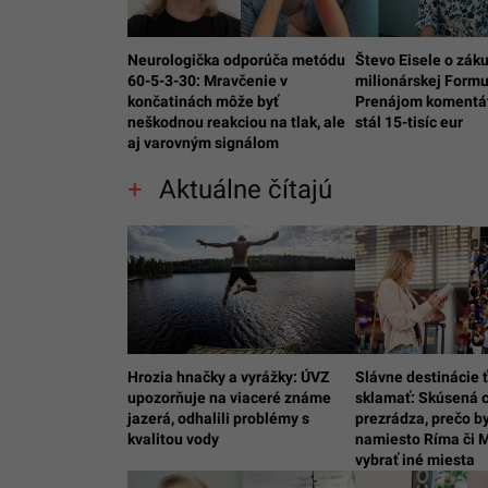
Neurologička odporúča metódu
Števo Eisele o záku
60-5-3-30: Mravčenie v
milionárskej Formu
končatinách môže byť
Prenájom komentát
neškodnou reakciou na tlak, ale
stál 15-tisíc eur
aj varovným signálom
Aktuálne čítajú
Hrozia hnačky a vyrážky: ÚVZ
Slávne destinácie 
upozorňuje na viaceré známe
sklamať: Skúsená 
jazerá, odhalili problémy s
prezrádza, prečo by
kvalitou vody
namiesto Ríma či 
vybrať iné miesta