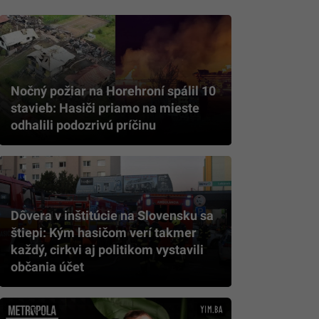
Nočný požiar na Horehroní spálil 10
stavieb: Hasiči priamo na mieste
odhalili podozrivú príčinu
Dôvera v inštitúcie na Slovensku sa
štiepi: Kým hasičom verí takmer
každý, cirkvi aj politikom vystavili
občania účet