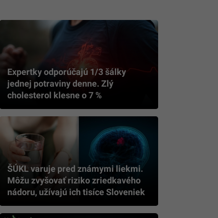
Expertky odporúčajú 1/3 šálky
jednej potraviny denne. Zlý
cholesterol klesne o 7 %
ŠÚKL varuje pred známymi liekmi.
Môžu zvyšovať riziko zriedkavého
nádoru, užívajú ich tisíce Sloveniek