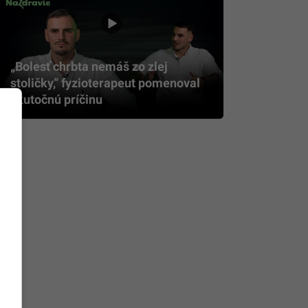
„Bolesť chrbta nemáš zo zlej
stoličky,” fyzioterapeut pomenoval
skutočnú príčinu