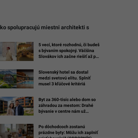
ko spolupracujú miestni architekti s
5 vecí, ktoré rozhodnú, či budeš
s bývaním spokojný. Väčšina
Slovákov ich začne riešiť až po
nasťahovaní
Slovenský hotel sa dostal
medzi svetovú elitu. Splniť
musel 3 kľúčové kritériá
Byt za 360-tisíc alebo dom so
záhradou za mestom: Drahé
bývanie v centre nám už
nevonia, Slováci majú vo
výbere jasno
Po dôchodcoch zostanú
prázdne byty: Môžu ich zaplniť