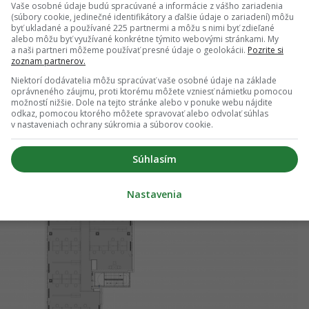
Vaše osobné údaje budú spracúvané a informácie z vášho zariadenia
(súbory cookie, jedinečné identifikátory a ďalšie údaje o zariadení) môžu
byť ukladané a používané 225 partnermi a môžu s nimi byť zdieľané
alebo môžu byť využívané konkrétne týmito webovými stránkami. My
a naši partneri môžeme používať presné údaje o geolokácii.
Pozrite si
zoznam partnerov.
Niektorí dodávatelia môžu spracúvať vaše osobné údaje na základe
oprávneného záujmu, proti ktorému môžete vzniesť námietku pomocou
možností nižšie. Dole na tejto stránke alebo v ponuke webu nájdite
odkaz, pomocou ktorého môžete spravovať alebo odvolať súhlas
v nastaveniach ochrany súkromia a súborov cookie.
Súhlasím
Nastavenia