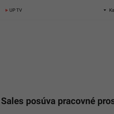
UP TV
Ka
l Sales posúva pracovné pro