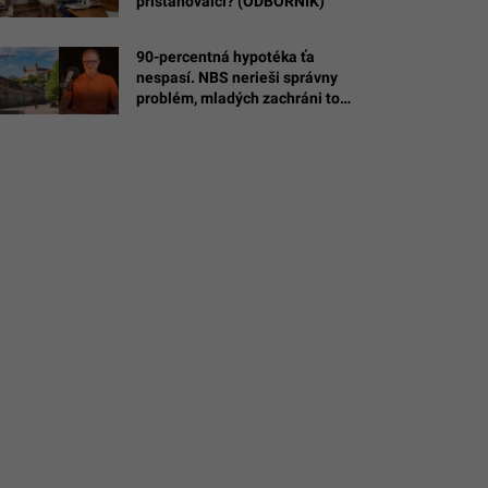
prisťahovalci? (ODBORNÍK)
ger-
90-percentná hypotéka ťa
nespasí. NBS nerieši správny
problém, mladých zachráni toto
(ANALYTIK)