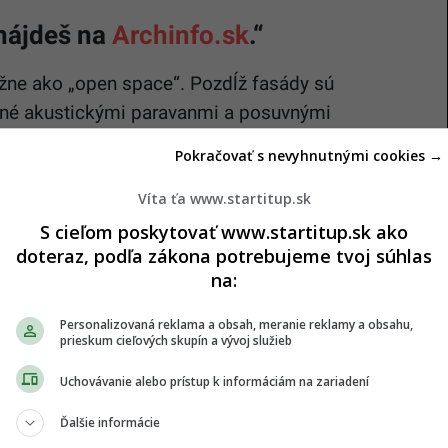
nájdeš na
Archinfo.sk
.“
važne ako „open space“. Pozdĺž fasády sú
ené akustickými paravanmi a posuvnými
i do výšky 1,8m. Tieto priečky slúžia na
Pokračovať s nevyhnutnými cookies →
iestnosti, tiché miestnosti na sústredenú prácu,
tatného priestoru oddelené celopresklenými
Víta ťa www.startitup.sk
, ktorá je jedným z lídrov v oblasti IT technológií,
S cieľom poskytovať www.startitup.sk ako
doteraz, podľa zákona potrebujeme tvoj súhlas
venie zasadacích miestností kvalitnou
na:
h zasadacích miestností boli použité celoplošné
aj podhľady sú v celom priestore akustické.
Personalizovaná reklama a obsah, meranie reklamy a obsahu,
prieskum cieľových skupín a vývoj služieb
avrhnuté v súlade s firemnou kultúrou. Snahou bolo
eriér.
Uchovávanie alebo prístup k informáciám na zariadení
Ďalšie informácie