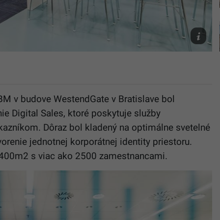
Steff
Rosenber
Ochs
-
IBM
IBM v budove WestendGate v Bratislave bol
e Digital Sales, ktoré poskytuje služby
kazníkom. Dôraz bol kladený na optimálne svetelné
renie jednotnej korporátnej identity priestoru.
4 400m2 s viac ako 2500 zamestnancami.