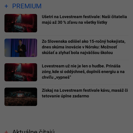
PREMIUM
Ušetri na Lovestream festivale: Naši čitatelia
majú až 30 % zľavu na všetky lístky
Zo Slovenska odišiel ako 15-ročný hokejista,
dnes skúma inovácie v Nórsku: Možnosť
skúšať a zlyhať bola najväčšou školou
Lovestream už nie je len o hudbe. Prináša
zóny, kde si oddýchneš, doplníš energiu a na
chvíľu „vypneš“
Získaj na Lovestream festivale kávu, masáž či
tetovanie úplne zadarmo
Aktuálne čítajú