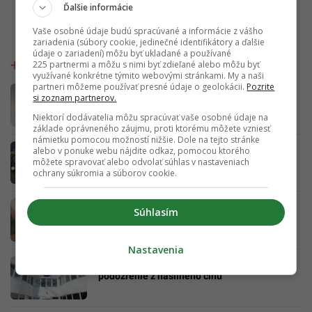
Ďalšie informácie
Vaše osobné údaje budú spracúvané a informácie z vášho
zariadenia (súbory cookie, jedinečné identifikátory a ďalšie
údaje o zariadení) môžu byť ukladané a používané
225 partnermi a môžu s nimi byť zdieľané alebo môžu byť
využívané konkrétne týmito webovými stránkami. My a naši
partneri môžeme používať presné údaje o geolokácii.
Pozrite
Dráma na známom kúpalisku: Po úniku
si zoznam partnerov.
neznámej látky hlásia ľudia zdravotné
problémy
Niektorí dodávatelia môžu spracúvať vaše osobné údaje na
základe oprávneného záujmu, proti ktorému môžete vzniesť
námietku pomocou možností nižšie. Dole na tejto stránke
Legendárne rádio z povál má dnes vysokú
alebo v ponuke webu nájdite odkaz, pomocou ktorého
cenu. Kultový kúsok predáš za desiatky eur
môžete spravovať alebo odvolať súhlas v nastaveniach
ochrany súkromia a súborov cookie.
ŠÚKL varuje pred známymi liekmi. Môžu
Súhlasím
zvyšovať riziko zriedkavého nádoru, užívajú
ich tisíce Sloveniek
Nastavenia
Kauza v šou Party Shore: Polícia preveruje
podozrenie z násilného činu