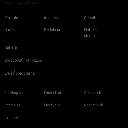
Člen združenia IAB Slovakia
Kontakt
Inzercia
Cenník
O nás
Redakcia
Nahlásiť
chybu
Kariéra
Spravovať notifikácie
Zrušiť predplatné
Startitup.sk
Fontech.sk
Odzadu.sk
Interez.sk
Emefka.sk
Receptik.sk
Femm.sk