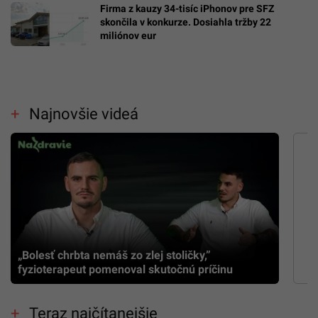
Firma z kauzy 34-tisíc iPhonov pre SFZ
skončila v konkurze. Dosiahla tržby 22
miliónov eur
Najnovšie videá
„Bolesť chrbta nemáš zo zlej stoličky,”
fyzioterapeut pomenoval skutočnú príčinu
Teraz najčítanejšie