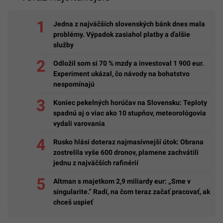
Jedna z najväčších slovenských bánk dnes mala
problémy. Výpadok zasiahol platby a ďalšie
služby
Odložil som si 70 % mzdy a investoval 1 900 eur.
Experiment ukázal, čo návody na bohatstvo
nespomínajú
Koniec pekelných horúčav na Slovensku: Teploty
spadnú aj o viac ako 10 stupňov, meteorológovia
vydali varovania
Rusko hlási doteraz najmasívnejší útok: Obrana
zostrelila vyše 600 dronov, plamene zachvátili
jednu z najväčších rafinérií
Altman s majetkom 2,9 miliardy eur: „Sme v
singularite.“ Radí, na čom teraz začať pracovať, ak
chceš uspieť