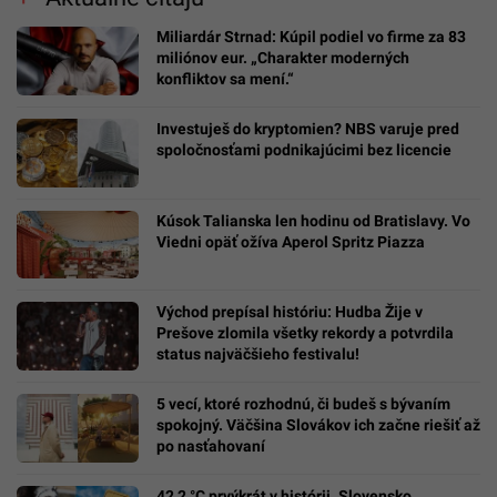
Miliardár Strnad: Kúpil podiel vo firme za 83
miliónov eur. „Charakter moderných
konfliktov sa mení.“
Investuješ do kryptomien? NBS varuje pred
spoločnosťami podnikajúcimi bez licencie
Kúsok Talianska len hodinu od Bratislavy. Vo
Viedni opäť ožíva Aperol Spritz Piazza
Východ prepísal históriu: Hudba Žije v
Prešove zlomila všetky rekordy a potvrdila
status najväčšieho festivalu!
5 vecí, ktoré rozhodnú, či budeš s bývaním
spokojný. Väčšina Slovákov ich začne riešiť až
po nasťahovaní
42,2 °C prvýkrát v histórii. Slovensko