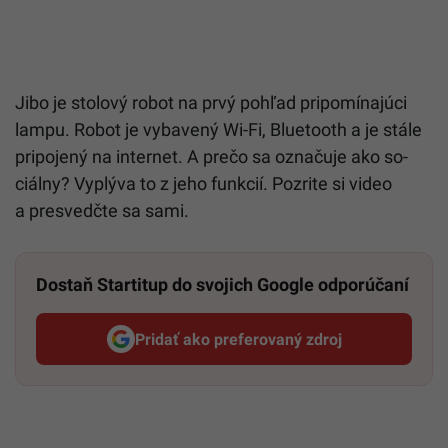
Ji­bo je sto­lo­vý ro­bot na pr­vý poh­ľad pri­po­mí­na­jú­ci
lam­pu. Ro­bot je vy­ba­ve­ný Wi-Fi, Blue­tooth a je stá­le
pri­po­je­ný na inter­net. A pre­čo sa ozna­ču­je ako so­
ciál­ny? Vy­plý­va to z je­ho fun­kcií. Pozrite si video
a presvedčte sa sami.
Dostaň Startitup do svojich Google odporúčaní
Pridať ako preferovaný zdroj
Startitup, odkaz sa otvorí v n