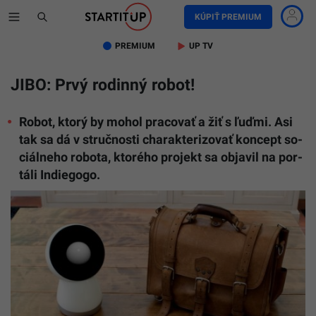
KÚPIŤ PREMIUM
PREMIUM
UP TV
JIBO: Prvý rodinný robot!
Ro­bot, kto­rý by mo­hol pra­co­vať a žiť s ľuď­mi. Asi
tak sa dá v struč­nos­ti cha­rak­te­ri­zo­vať kon­cept so­
ciál­ne­ho ro­bo­ta, kto­ré­ho pro­jekt sa ob­ja­vil na por­
tá­li In­die­go­go.