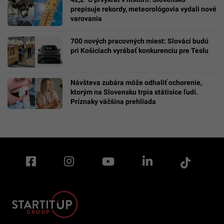
prepisuje rekordy, meteorológovia vydali nové
varovania
700 nových pracovných miest: Slováci budú
pri Košiciach vyrábať konkurenciu pre Teslu
Návšteva zubára môže odhaliť ochorenie,
ktorým na Slovensku trpia státisíce ľudí.
Príznaky väčšina prehliada