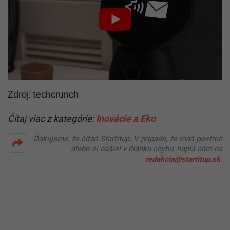
Zdroj: techcrunch
Čítaj viac z kategórie:
Inovácie a Eko
Ďakujeme, že čítaš Startitup. V prípade, že máš postreh
alebo si našiel v článku chybu, napíš nám na
redakcia@startitup.sk
.