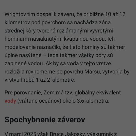
Wrightov tím dospel k záveru, že približne 10 až 12
kilometrov pod povrchom sa nachádza zóna
strednej kôry tvorená rozlámanými vyvretými
horninami nasiaknutými kvapalnou vodou. Ich
modelovanie naznačilo, že tieto horniny sú takmer
úplne nasýtené – teda takmer všetky póry sú
zaplnené vodou. Ak by sa voda v tejto vrstve
rozložila rovnomerne po povrchu Marsu, vytvorila by
vrstvu hrubú 1 až 2 kilometre.
Pre porovnanie, Zem má tzv. globálny ekvivalent
vody
(vrátane oceánov) okolo 3,6 kilometra.
Spochybnenie záverov
V marci 2025 však Bruce Jakosky, výskumník z