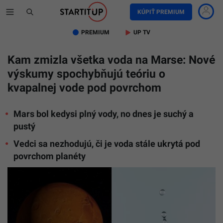
KÚPIŤ PREMIUM
PREMIUM
UP TV
Kam zmizla všetka voda na Marse: Nové
výskumy spochybňujú teóriu o
kvapalnej vode pod povrchom
Mars bol kedysi plný vody, no dnes je suchý a
pustý
Vedci sa nezhodujú, či je voda stále ukrytá pod
povrchom planéty