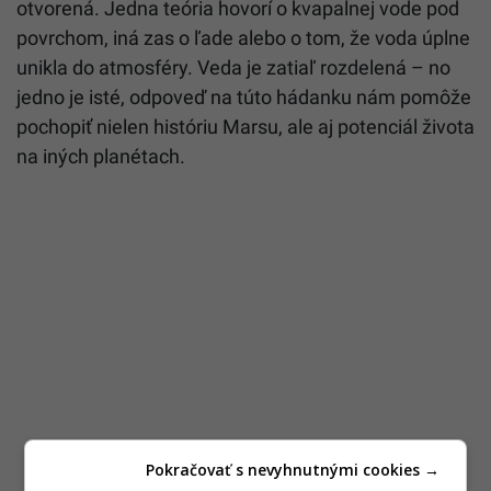
otvorená. Jedna teória hovorí o kvapalnej vode pod
povrchom, iná zas o ľade alebo o tom, že voda úplne
unikla do atmosféry. Veda je zatiaľ rozdelená – no
jedno je isté, odpoveď na túto hádanku nám pomôže
pochopiť nielen históriu Marsu, ale aj potenciál života
na iných planétach.
Pokračovať s nevyhnutnými cookies →