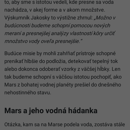
to, aby sme s istotou vedeli, kde presne sa voda
nachádza, v akej forme a v akom množstve.
Výskumník Jakosky to výstižne zhrnul:
„Možno v
budúcnosti budeme schopní pomocou nových
meraní a presnejšej analýzy vlastností kôry určiť
množstvo vody oveľa presnejšie.“
Budúce misie by mohli zahŕňať prístroje schopné
prenikať hlbšie do podložia, detekovať tepelný tok
alebo dokonca odoberať vzorky z väčšej hĺbky. Len
tak budeme schopní s väčšou istotou pochopiť, ako
Mars z bohatej vodnej planéty prešiel do dnešného
nehostinného stavu.
Mars a jeho vodná hádanka
Otázka, kam sa na Marse podela voda, zostáva stále