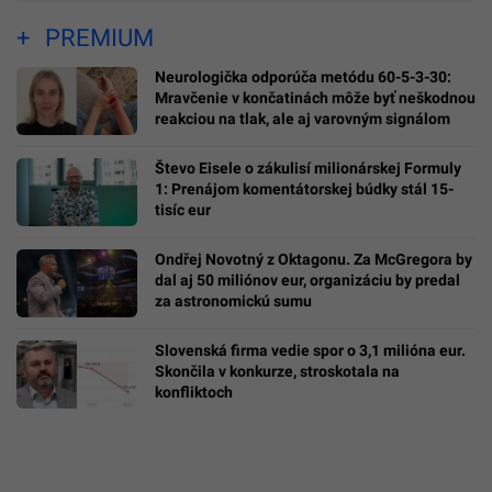
PREMIUM
Neurologička odporúča metódu 60-5-3-30:
Mravčenie v končatinách môže byť neškodnou
reakciou na tlak, ale aj varovným signálom
Števo Eisele o zákulisí milionárskej Formuly
1: Prenájom komentátorskej búdky stál 15-
tisíc eur
Ondřej Novotný z Oktagonu. Za McGregora by
dal aj 50 miliónov eur, organizáciu by predal
za astronomickú sumu
Slovenská firma vedie spor o 3,1 milióna eur.
Skončila v konkurze, stroskotala na
konfliktoch