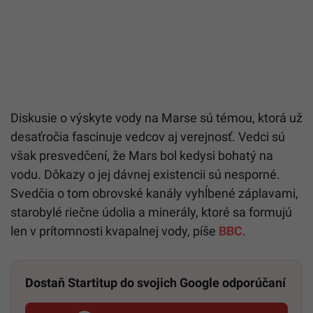
Diskusie o výskyte vody na Marse sú témou, ktorá už
desaťročia fascinuje vedcov aj verejnosť. Vedci sú
však presvedčení, že Mars bol kedysi bohatý na
vodu. Dôkazy o jej dávnej existencii sú nesporné.
Svedčia o tom obrovské kanály vyhĺbené záplavami,
starobylé riečne údolia a minerály, ktoré sa formujú
len v prítomnosti kvapalnej vody, píše
BBC
.
Dostaň Startitup do svojich Google odporúčaní