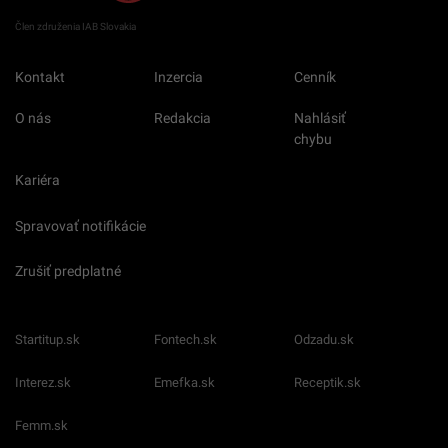
Člen združenia IAB Slovakia
Kontakt
Inzercia
Cenník
O nás
Redakcia
Nahlásiť
chybu
Kariéra
Spravovať notifikácie
Zrušiť predplatné
Startitup.sk
Fontech.sk
Odzadu.sk
Interez.sk
Emefka.sk
Receptik.sk
Femm.sk