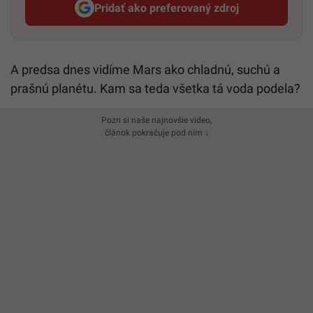
Pridať ako preferovaný zdroj
Startitup, odkaz sa otvorí v n
A predsa dnes vidíme Mars ako chladnú, suchú a
prašnú planétu. Kam sa teda všetka tá voda podela?
Pozri si naše najnovšie video,
článok pokračuje pod ním ↓