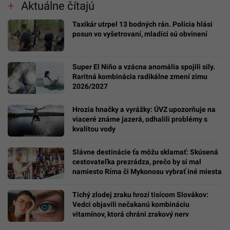
Aktuálne čítajú
Taxikár utrpel 13 bodných rán. Polícia hlási
posun vo vyšetrovaní, mladíci sú obvinení
Super El Niño a vzácna anomália spojili sily.
Raritná kombinácia radikálne zmení zimu
2026/2027
Hrozia hnačky a vyrážky: ÚVZ upozorňuje na
viaceré známe jazerá, odhalili problémy s
kvalitou vody
Slávne destinácie ťa môžu sklamať: Skúsená
cestovateľka prezrádza, prečo by si mal
namiesto Ríma či Mykonosu vybrať iné miesta
Tichý zlodej zraku hrozí tisícom Slovákov:
Vedci objavili nečakanú kombináciu
vitamínov, ktorá chráni zrakový nerv