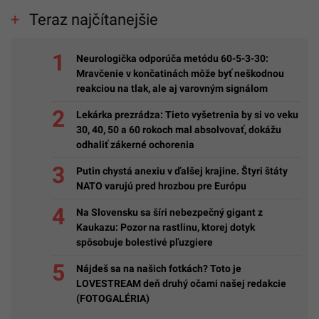
Teraz najčítanejšie
Neurologička odporúča metódu 60-5-3-30:
Mravčenie v končatinách môže byť neškodnou
reakciou na tlak, ale aj varovným signálom
Lekárka prezrádza: Tieto vyšetrenia by si vo veku
30, 40, 50 a 60 rokoch mal absolvovať, dokážu
odhaliť zákerné ochorenia
Putin chystá anexiu v ďalšej krajine. Štyri štáty
NATO varujú pred hrozbou pre Európu
Na Slovensku sa šíri nebezpečný gigant z
Kaukazu: Pozor na rastlinu, ktorej dotyk
spôsobuje bolestivé pľuzgiere
Nájdeš sa na našich fotkách? Toto je
LOVESTREAM deň druhý očami našej redakcie
(FOTOGALÉRIA)