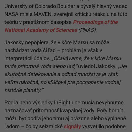
University of Colorado Boulder a bývalý hlavný vedec
NASA misie MAVEN, zverejnil kritickú reakciu na túto
teóriu v prestížnom časopise
Proceedings of the
National Academy of Sciences
(PNAS)
.
Jakosky nepopiera, že v kôre Marsu sa môže
nachádzať voda či ľad – problém je však v
interpretácii údajov.
„Očakávame, že v kôre Marsu
bude prítomná voda alebo ľad,“
uviedol Jakosky. „
Jej
skutočné detekovanie a odhad množstva je však
veľmi náročné, no kľúčové pre pochopenie vodnej
histórie planéty.“
Podľa neho výsledky InSightu nemusia nevyhnutne
naznačovať prítomnosť kvapalnej vody. Póry hornín
môžu byť podľa jeho tímu aj prázdne alebo vyplnené
ľadom – čo by seizmické
signály
vysvetlilo podobne