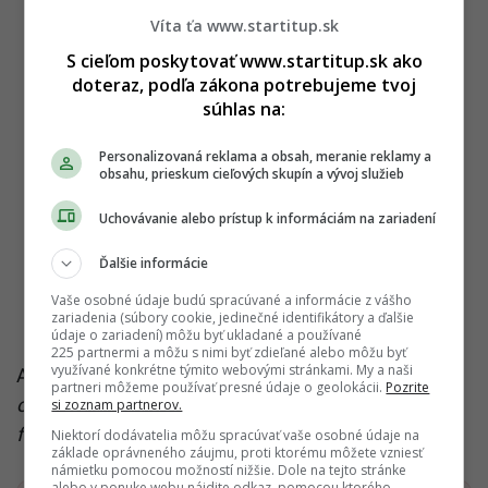
Víta ťa www.startitup.sk
S cieľom poskytovať www.startitup.sk ako
doteraz, podľa zákona potrebujeme tvoj
súhlas na:
Personalizovaná reklama a obsah, meranie reklamy a
obsahu, prieskum cieľových skupín a vývoj služieb
Uchovávanie alebo prístup k informáciám na zariadení
Ďalšie informácie
Vaše osobné údaje budú spracúvané a informácie z vášho
zariadenia (súbory cookie, jedinečné identifikátory a ďalšie
údaje o zariadení) môžu byť ukladané a používané
225 partnermi a môžu s nimi byť zdieľané alebo môžu byť
využívané konkrétne týmito webovými stránkami. My a naši
Ako na záver dodal Jakosky:
„Skutočnosť, že
partneri môžeme používať presné údaje o geolokácii.
Pozrite
odpovede stále hľadáme, len dokazuje, aké
si zoznam partnerov.
fascinujúce a zložité je skúmanie iných svetov.“
Niektorí dodávatelia môžu spracúvať vaše osobné údaje na
základe oprávneného záujmu, proti ktorému môžete vzniesť
námietku pomocou možností nižšie. Dole na tejto stránke
alebo v ponuke webu nájdite odkaz, pomocou ktorého