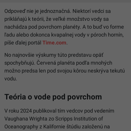
Odpoveď nie je jednoznačná. Niektorí vedci sa
prikláňajú k teórii, že veľké množstvo vody sa
nachádza pod povrchom planéty. A to buď vo forme
ľadu alebo dokonca kvapalnej vody v póroch hornín,
píše ďalej portál
Time.com
.
No najnovšie výskumy túto predstavu opäť
spochybňujú. Červená planéta podľa mnohých
možno predsa len pod svojou kôrou neskrýva tekutú
vodu.
Teória o vode pod povrchom
V roku 2024 publikoval tím vedcov pod vedením
Vaughana Wrighta zo Scripps Institution of
Oceanography z Kalifornie štúdiu založenú na