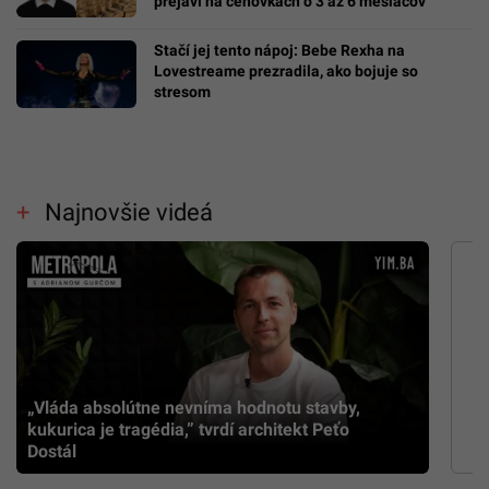
prejaví na cenovkách o 3 až 6 mesiacov
Stačí jej tento nápoj: Bebe Rexha na
Lovestreame prezradila, ako bojuje so
stresom
Najnovšie videá
„Vláda absolútne nevníma hodnotu stavby,
kukurica je tragédia,” tvrdí architekt Peťo
Dostál