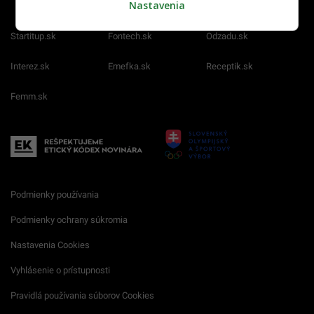
Nastavenia
Startitup.sk
Fontech.sk
Odzadu.sk
Interez.sk
Emefka.sk
Receptik.sk
Femm.sk
Podmienky používania
Podmienky ochrany súkromia
Nastavenia Cookies
Vyhlásenie o prístupnosti
Pravidlá používania súborov Cookies