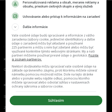
Personalizovaná reklama a obsah, meranie reklamy a
obsahu, prieskum cieľových skupín a vývoj služieb
Uchovávanie alebo prístup k informáciám na zariadení
Ďalšie informácie
Vaše osobné údaje budú spracúvané a informácie z vášho
zariadenia (súbory cookie, jedinečné identifikátory a ďalšie
údaje o zariadení) môžu byť ukladané a používané
Člen združenia IAB Slovakia
225 partnermi a môžu s nimi byť zdieľané alebo môžu byť
využívané konkrétne týmito webovými stránkami. My a naši
partneri môžeme používať presné údaje o geolokácii.
Pozrite
Kontakt
Inzercia
Cenník
si zoznam partnerov.
Niektorí dodávatelia môžu spracúvať vaše osobné údaje na
O nás
Redakcia
Nahlásiť
základe oprávneného záujmu, proti ktorému môžete vzniesť
námietku pomocou možností nižšie. Dole na tejto stránke
chybu
alebo v ponuke webu nájdite odkaz, pomocou ktorého
môžete spravovať alebo odvolať súhlas v nastaveniach
Kariéra
ochrany súkromia a súborov cookie.
Spravovať notifikácie
Súhlasím
Zrušiť predplatné