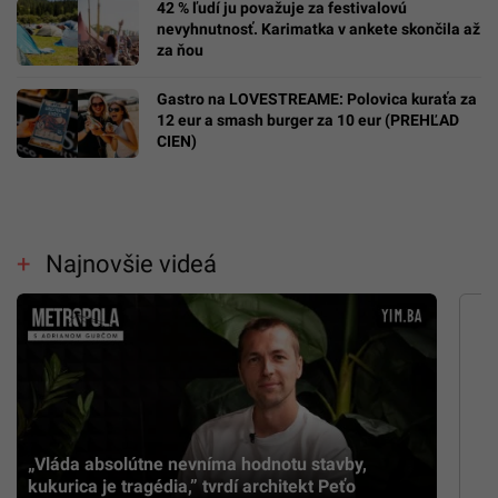
42 % ľudí ju považuje za festivalovú
nevyhnutnosť. Karimatka v ankete skončila až
za ňou
Gastro na LOVESTREAME: Polovica kuraťa za
12 eur a smash burger za 10 eur (PREHĽAD
CIEN)
Najnovšie videá
„Vláda absolútne nevníma hodnotu stavby,
kukurica je tragédia,” tvrdí architekt Peťo