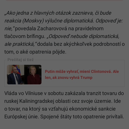
„Ako jedna z hlavných otázok zaznieva, či bude
reakcia (Moskvy) výlučne diplomatická. Odpoveď je:
nie,“
povedala Zacharovová na pravidelnom
tlačovom brífingu.
„Odpoveď nebude diplomatická,
ale praktická,“
dodala bez akýchkoľvek podrobností o
tom, o aké opatrenia pôjde.
Putin môže vyhrať, mieni Clintonová. Ale
len, ak znovu vyhrá Trump
Vláda vo Vilniuse v sobotu zakázala tranzit tovaru do
ruskej Kaliningradskej oblasti cez svoje územie. Ide
o tovar, na ktorý sa vzťahujú ekonomické sankcie
Európskej únie. Spojené štáty toto opatrenie privítali.