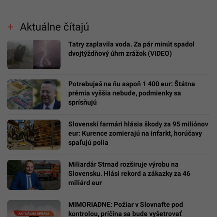
Aktuálne čítajú
Tatry zaplavila voda. Za pár minút spadol
dvojtýždňový úhrn zrážok (VIDEO)
Potrebuješ na ňu aspoň 1 400 eur: Štátna
prémia vyššia nebude, podmienky sa
sprísňujú
Slovenskí farmári hlásia škody za 95 miliónov
eur: Kurence zomierajú na infarkt, horúčavy
spaľujú polia
Miliardár Strnad rozširuje výrobu na
Slovensku. Hlási rekord a zákazky za 46
miliárd eur
MIMORIADNE: Požiar v Slovnafte pod
kontrolou, príčina sa bude vyšetrovať