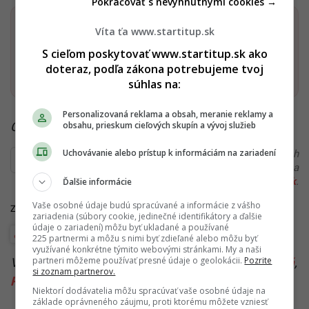
Pokračovať s nevyhnutnými cookies →
Dostaň Startitup do svojich Google odporúčaní
Víta ťa www.startitup.sk
S cieľom poskytovať www.startitup.sk ako
Pridať ako preferovaný zdroj
doteraz, podľa zákona potrebujeme tvoj
Startitup, odkaz sa otvorí v n
súhlas na:
Personalizovaná reklama a obsah, meranie reklamy a
obsahu, prieskum cieľových skupín a vývoj služieb
Čítaj viac z kategórie:
Vojna na Ukrajine
Uchovávanie alebo prístup k informáciám na zariadení
Ďakujeme, že čítaš Startitup. V prípade, že máš postreh
alebo si našiel v článku chybu, napíš nám na
redakcia@startitup.sk
.
Ďalšie informácie
Vaše osobné údaje budú spracúvané a informácie z vášho
Zdroj: TASR
zariadenia (súbory cookie, jedinečné identifikátory a ďalšie
údaje o zariadení) môžu byť ukladané a používané
Európa
225 partnermi a môžu s nimi byť zdieľané alebo môžu byť
využívané konkrétne týmito webovými stránkami. My a naši
partneri môžeme používať presné údaje o geolokácii.
Pozrite
Viac k téme:
Kaliningrad
,
Litva
,
Marija Zacharovová
,
si zoznam partnerov.
Rusko
Niektorí dodávatelia môžu spracúvať vaše osobné údaje na
základe oprávneného záujmu, proti ktorému môžete vzniesť