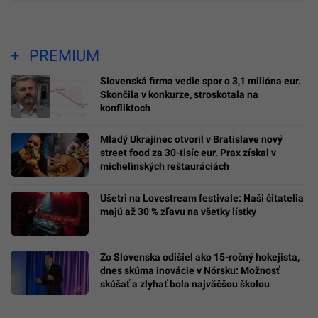
PREMIUM
Slovenská firma vedie spor o 3,1 milióna eur.
Skončila v konkurze, stroskotala na
konfliktoch
Mladý Ukrajinec otvoril v Bratislave nový
street food za 30-tisíc eur. Prax získal v
michelinských reštauráciách
Ušetri na Lovestream festivale: Naši čitatelia
majú až 30 % zľavu na všetky lístky
Zo Slovenska odišiel ako 15-ročný hokejista,
dnes skúma inovácie v Nórsku: Možnosť
skúšať a zlyhať bola najväčšou školou