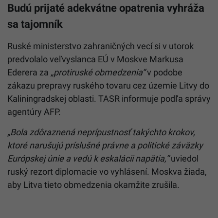
Budú prijaté adekvátne opatrenia vyhráža
sa tajomník
Ruské ministerstvo zahraničných vecí si v utorok
predvolalo veľvyslanca EÚ v Moskve Markusa
Ederera za
„protiruské obmedzenia“
v podobe
zákazu prepravy ruského tovaru cez územie
Litvy
do
Kaliningradskej oblasti. TASR informuje podľa správy
agentúry AFP.
„Bola zdôraznená neprípustnosť takýchto krokov,
ktoré narušujú príslušné právne a politické záväzky
Európskej únie a vedú k eskalácii napätia,“
uviedol
ruský rezort diplomacie vo vyhlásení. Moskva žiada,
aby
Litva
tieto obmedzenia okamžite zrušila.