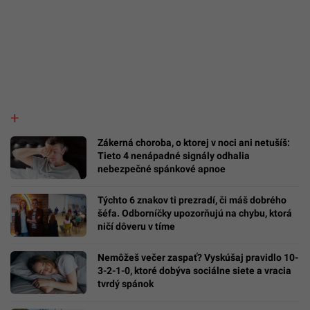
Zákerná choroba, o ktorej v noci ani netušíš:
Tieto 4 nenápadné signály odhalia
nebezpečné spánkové apnoe
Týchto 6 znakov ti prezradí, či máš dobrého
šéfa. Odborníčky upozorňujú na chybu, ktorá
ničí dôveru v tíme
Nemôžeš večer zaspať? Vyskúšaj pravidlo 10-
3-2-1-0, ktoré dobýva sociálne siete a vracia
tvrdý spánok