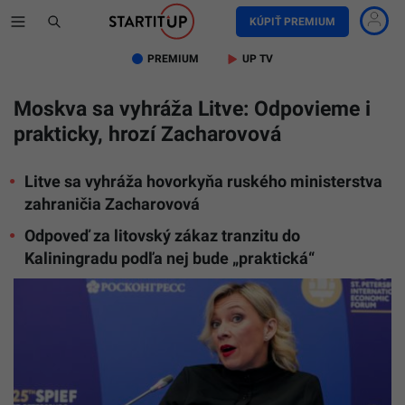
KÚPIŤ PREMIUM
PREMIUM
UP TV
Moskva sa vyhráža Litve: Odpovieme i
prakticky, hrozí Zacharovová
Litve sa vyhráža hovorkyňa ruského ministerstva
zahraničia Zacharovová
Odpoveď za litovský zákaz tranzitu do
Kaliningradu podľa nej bude „praktická“
TASR/TA
Host
Photo