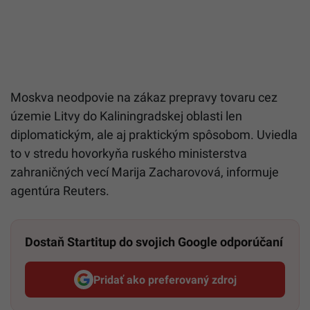
Moskva neodpovie na zákaz prepravy tovaru cez
územie Litvy do Kaliningradskej oblasti len
diplomatickým, ale aj praktickým spôsobom. Uviedla
to v stredu hovorkyňa ruského ministerstva
zahraničných vecí Marija Zacharovová, informuje
agentúra Reuters.
Dostaň Startitup do svojich Google odporúčaní
Pridať ako preferovaný zdroj
Startitup, odkaz sa otvorí v n