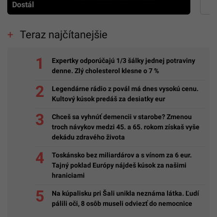
Dostál
Teraz najčítanejšie
Expertky odporúčajú 1/3 šálky jednej potraviny
denne. Zlý cholesterol klesne o 7 %
Legendárne rádio z povál má dnes vysokú cenu.
Kultový kúsok predáš za desiatky eur
Chceš sa vyhnúť demencii v starobe? Zmenou
troch návykov medzi 45. a 65. rokom získaš vyše
dekádu zdravého života
Toskánsko bez miliardárov a s vínom za 6 eur.
Tajný poklad Európy nájdeš kúsok za našimi
hraniciami
Na kúpalisku pri Šali unikla neznáma látka. Ľudí
pálili oči, 8 osôb museli odviezť do nemocnice