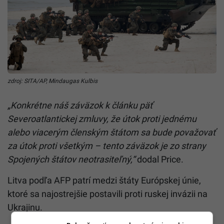
zdroj: SITA/AP, Mindaugas Kulbis
„Konkrétne náš záväzok k článku päť
Severoatlantickej zmluvy, že útok proti jednému
alebo viacerým členským štátom sa bude považovať
za útok proti všetkým – tento záväzok je zo strany
Spojených štátov neotrasiteľný,“
dodal Price.
Litva
podľa AFP patrí medzi štáty Európskej únie,
ktoré sa najostrejšie postavili proti ruskej invázii na
Ukrajinu.