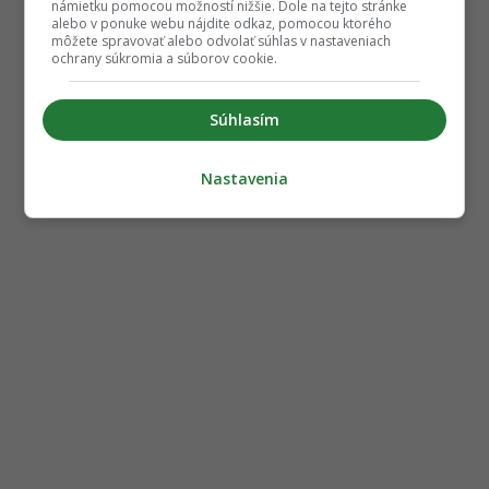
námietku pomocou možností nižšie. Dole na tejto stránke
alebo v ponuke webu nájdite odkaz, pomocou ktorého
môžete spravovať alebo odvolať súhlas v nastaveniach
ochrany súkromia a súborov cookie.
Súhlasím
Nastavenia