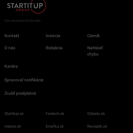
Člen združenia IAB Slovakia
Kontakt
Inzercia
Cenník
O nás
Redakcia
Nahlásiť
chybu
Kariéra
Spravovať notifikácie
Zrušiť predplatné
Startitup.sk
Fontech.sk
Odzadu.sk
Interez.sk
Emefka.sk
Receptik.sk