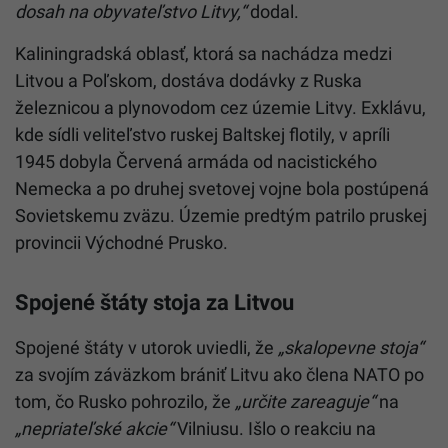
dosah na obyvateľstvo
Litvy
,“
dodal.
Kaliningradská oblasť, ktorá sa nachádza medzi
Litvou a Poľskom, dostáva dodávky z Ruska
železnicou a plynovodom cez územie Litvy. Exklávu,
kde sídli veliteľstvo ruskej Baltskej flotily, v apríli
1945 dobyla Červená armáda od nacistického
Nemecka a po druhej svetovej vojne bola postúpená
Sovietskemu zväzu. Územie predtým patrilo pruskej
provincii Východné Prusko.
Spojené štáty stoja za Litvou
Spojené štáty v utorok uviedli, že
„skalopevne stoja“
za svojím záväzkom brániť
Litvu
ako člena NATO po
tom, čo Rusko pohrozilo, že
„určite zareaguje“
na
„nepriateľské akcie“
Vilniusu. Išlo o reakciu na