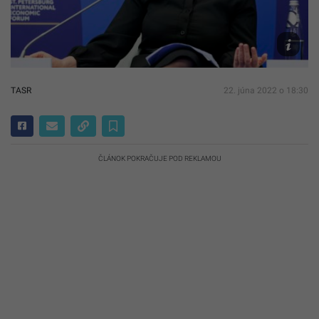
Agency
Pool
via
AP
TASR
22. júna 2022 o 18:30
ČLÁNOK POKRAČUJE POD REKLAMOU