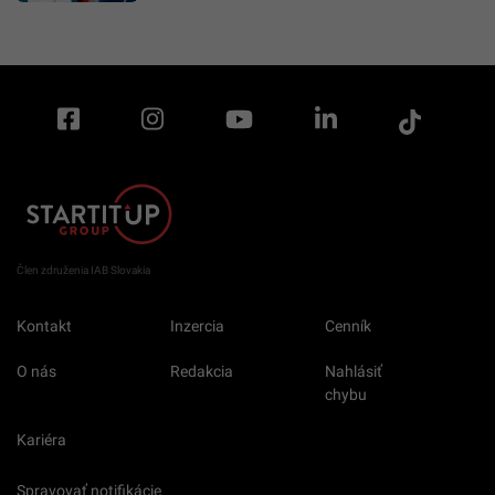
Člen združenia IAB Slovakia
Kontakt
Inzercia
Cenník
O nás
Redakcia
Nahlásiť
chybu
Kariéra
Spravovať notifikácie