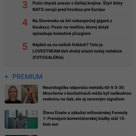
Putin chystá anexiu v ďalšej krajine. Štyri štáty
NATO varujú pred hrozbou pre Európu
Na Slovensku sa šíri nebezpečný gigant z
Kaukazu: Pozor na rastlinu, ktorej dotyk
spôsobuje bolestivé pľuzgiere
Nájdeš sa na našich fotkách? Toto je
LOVESTREAM deň druhý očami našej redakcie
(FOTOGALÉRIA)
PREMIUM
Neurologička odporúča metódu 60-5-3-30:
Mravčenie v končatinách môže byť neškodnou
reakciou na tlak, ale aj varovným signálom
Števo Eisele o zákulisí milionárskej Formuly
1: Prenájom komentátorskej búdky stál 15-
tisíc eur