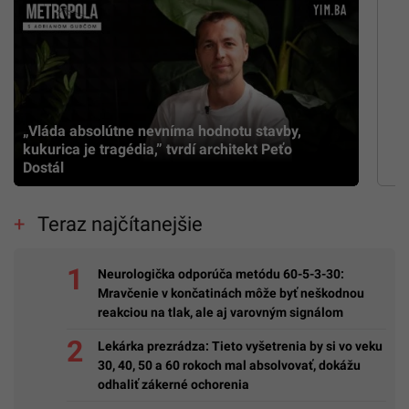
„Vláda absolútne nevníma hodnotu stavby,
kukurica je tragédia,” tvrdí architekt Peťo
Dostál
Teraz najčítanejšie
Neurologička odporúča metódu 60-5-3-30:
Mravčenie v končatinách môže byť neškodnou
reakciou na tlak, ale aj varovným signálom
Lekárka prezrádza: Tieto vyšetrenia by si vo veku
30, 40, 50 a 60 rokoch mal absolvovať, dokážu
odhaliť zákerné ochorenia