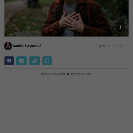
Ilustračn
foto
AI
Natália Tytykalová
6. júna 2026 o 15:20
ČLÁNOK POKRAČUJE POD REKLAMOU