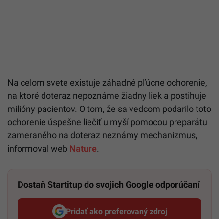
Na celom svete existuje záhadné pľúcne ochorenie,
na ktoré doteraz nepoznáme žiadny liek a postihuje
milióny pacientov. O tom, že sa vedcom podarilo toto
ochorenie úspešne liečiť u myší pomocou preparátu
zameraného na doteraz neznámy mechanizmus,
informoval web
Nature
.
Dostaň Startitup do svojich Google odporúčaní
Pridať ako preferovaný zdroj
Startitup, odkaz sa otvorí v n