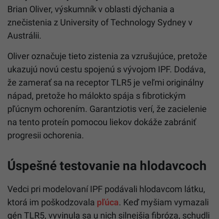
Brian Oliver, výskumník v oblasti dýchania a
znečistenia z University of Technology Sydney v
Austrálii.
Oliver označuje tieto zistenia za vzrušujúce, pretože
ukazujú novú cestu spojenú s vývojom IPF. Dodáva,
že zamerať sa na receptor TLR5 je veľmi originálny
nápad, pretože ho málokto spája s fibrotickým
pľúcnym ochorením. Garantziotis verí, že zacielenie
na tento proteín pomocou liekov dokáže zabrániť
progresii ochorenia.
Úspešné testovanie na hlodavcoch
Vedci pri modelovaní IPF podávali hlodavcom látku,
ktorá im poškodzovala
pľúca
. Keď myšiam vymazali
gén TLR5, vyvinula sa u nich silnejšia fibróza, schudli