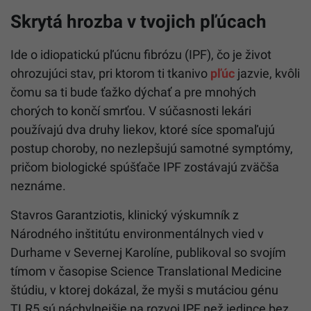
Skrytá hrozba v tvojich pľúcach
Ide o idiopatickú pľúcnu fibrózu (IPF), čo je život
ohrozujúci stav, pri ktorom ti tkanivo
pľúc
jazvie, kvôli
čomu sa ti bude ťažko dýchať a pre mnohých
chorých to končí smrťou. V súčasnosti lekári
používajú dva druhy liekov, ktoré síce spomaľujú
postup choroby, no nezlepšujú samotné symptómy,
pričom biologické spúšťače IPF zostávajú zväčša
neznáme.
Stavros Garantziotis, klinický výskumník z
Národného inštitútu environmentálnych vied v
Durhame v Severnej Karolíne, publikoval so svojím
tímom v časopise Science Translational Medicine
štúdiu, v ktorej dokázal, že myši s mutáciou génu
TLR5 sú náchylnejšie na rozvoj IPF než jedince bez