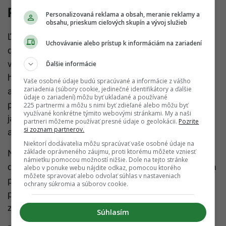
Príznaky a súčasná terapia
Personalizovaná reklama a obsah, meranie reklamy a
obsahu, prieskum cieľových skupín a vývoj služieb
Ľudia trpiaci touto chorobou bývajú zvyčajne
Uchovávanie alebo prístup k informáciám na zariadení
dýchaviční a môže ich trápiť kašeľ, únava,
vyčerpanie či úbytok na váhe. V dôsledku nízkej
Ďalšie informácie
hladiny kyslíka v krvi sa môže ako následok vyvinúť
Vaše osobné údaje budú spracúvané a informácie z vášho
zariadenia (súbory cookie, jedinečné identifikátory a ďalšie
aj pľúcna hypertenzia, teda vysoký krvný tlak v
údaje o zariadení) môžu byť ukladané a používané
pľúcnych tepnách. Lekári na spomalenie procesu
225 partnermi a môžu s nimi byť zdieľané alebo môžu byť
využívané konkrétne týmito webovými stránkami. My a naši
jazvenia a zlepšenie prežívania často predpisujú
partneri môžeme používať presné údaje o geolokácii.
Pozrite
si zoznam partnerov.
antifibrotické lieky.
Niektorí dodávatelia môžu spracúvať vaše osobné údaje na
základe oprávneného záujmu, proti ktorému môžete vzniesť
Na kontrolu symptómov sa využíva manažment
námietku pomocou možností nižšie. Dole na tejto stránke
dýchavičnosti, pľúcna rehabilitácia, kyslíková terapia
alebo v ponuke webu nájdite odkaz, pomocou ktorého
môžete spravovať alebo odvolať súhlas v nastaveniach
pri poklese kyslíka počas cvičenia či oddychu, lieky
ochrany súkromia a súborov cookie.
proti kašľu na uľahčenie vykašliavania hlienov a
zvládanie úzkosti či panických záchvatov.
Súhlasím