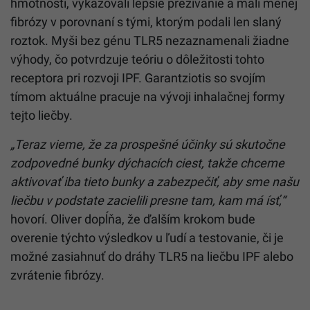
hmotnosti, vykazovali lepšie prežívanie a mali menej
fibrózy v porovnaní s tými, ktorým podali len slaný
roztok. Myši bez génu TLR5 nezaznamenali žiadne
výhody, čo potvrdzuje teóriu o dôležitosti tohto
receptora pri rozvoji IPF. Garantziotis so svojím
tímom aktuálne pracuje na vývoji inhalačnej formy
tejto liečby.
„Teraz vieme, že za prospešné účinky sú skutočne
zodpovedné bunky dýchacích ciest, takže chceme
aktivovať iba tieto bunky a zabezpečiť, aby sme našu
liečbu v podstate zacielili presne tam, kam má ísť,“
hovorí. Oliver dopĺňa, že ďalším krokom bude
overenie týchto výsledkov u ľudí a testovanie, či je
možné zasiahnuť do dráhy TLR5 na liečbu IPF alebo
zvrátenie fibrózy.