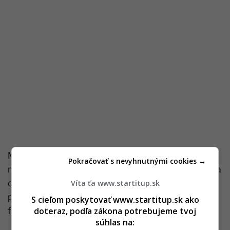
Môže sa však objaviť aj u mladších ročníkov, a to
Pokračovať s nevyhnutnými cookies →
najmä vtedy, ak sa IPF už vyskytla v rodine, keďže sa
odhaduje, že 5 až 20 percent pacientov má
Víta ťa www.startitup.sk
príbuzného s touto diagnózou, čo nazývame
S cieľom poskytovať www.startitup.sk ako
familiárna pľúcna fibróza.
doteraz, podľa zákona potrebujeme tvoj
súhlas na: