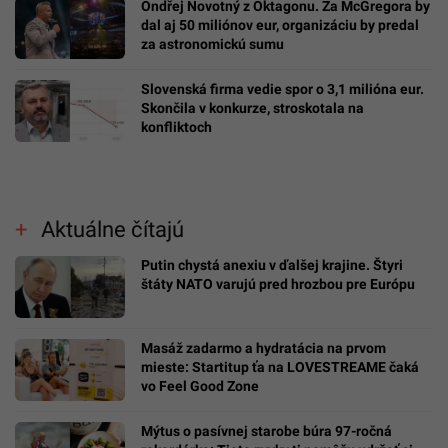
Ondřej Novotný z Oktagonu. Za McGregora by
dal aj 50 miliónov eur, organizáciu by predal
za astronomickú sumu
Slovenská firma vedie spor o 3,1 milióna eur.
Skončila v konkurze, stroskotala na
konfliktoch
Aktuálne čítajú
Putin chystá anexiu v ďalšej krajine. Štyri
štáty NATO varujú pred hrozbou pre Európu
Masáž zadarmo a hydratácia na prvom
mieste: Startitup ťa na LOVESTREAME čaká
vo Feel Good Zone
Mýtus o pasívnej starobe búra 97-ročná