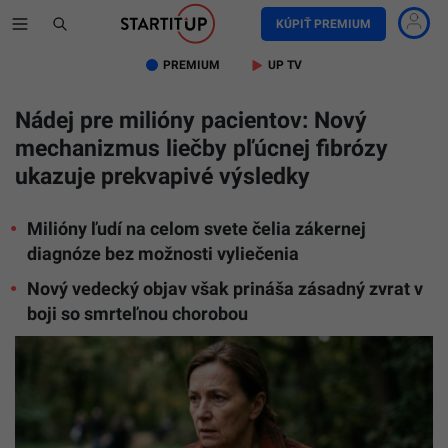
KÚPIŤ PREMIUM
PREMIUM
UP TV
Nádej pre milióny pacientov: Nový
mechanizmus liečby pľúcnej fibrózy
ukazuje prekvapivé výsledky
Milióny ľudí na celom svete čelia zákernej
diagnóze bez možnosti vyliečenia
Nový vedecký objav však prináša zásadný zvrat v
boji so smrteľnou chorobou