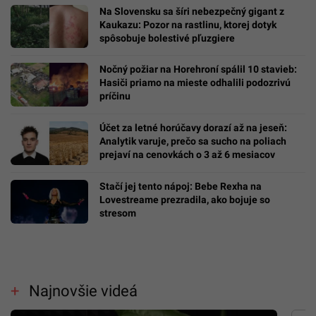
Na Slovensku sa šíri nebezpečný gigant z
Kaukazu: Pozor na rastlinu, ktorej dotyk
spôsobuje bolestivé pľuzgiere
Nočný požiar na Horehroní spálil 10 stavieb:
Hasiči priamo na mieste odhalili podozrivú
príčinu
Účet za letné horúčavy dorazí až na jeseň:
Analytik varuje, prečo sa sucho na poliach
prejaví na cenovkách o 3 až 6 mesiacov
Stačí jej tento nápoj: Bebe Rexha na
Lovestreame prezradila, ako bojuje so
stresom
Najnovšie videá