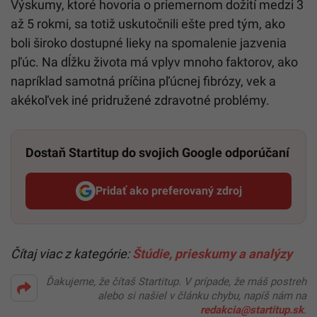
Výskumy, ktoré hovoria o priemernom dožití medzi 3
až 5 rokmi, sa totiž uskutočnili ešte pred tým, ako
boli široko dostupné lieky na spomalenie jazvenia
pľúc. Na dĺžku života má vplyv mnoho faktorov, ako
napríklad samotná príčina pľúcnej fibrózy, vek a
akékoľvek iné pridružené zdravotné problémy.
Dostaň Startitup do svojich Google odporúčaní
Pridať ako preferovaný zdroj
Startitup, odkaz sa otvorí v n
Čítaj viac z kategórie:
Štúdie, prieskumy a analýzy
Ďakujeme, že čítaš Startitup. V prípade, že máš postreh
alebo si našiel v článku chybu, napíš nám na
redakcia@startitup.sk
.