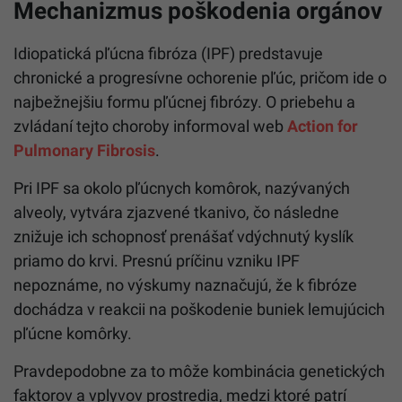
Mechanizmus poškodenia orgánov
Idiopatická pľúcna fibróza (IPF) predstavuje
chronické a progresívne ochorenie pľúc, pričom ide o
najbežnejšiu formu pľúcnej fibrózy. O priebehu a
zvládaní tejto choroby informoval web
Action for
Pulmonary Fibrosis
.
Pri IPF sa okolo pľúcnych komôrok, nazývaných
alveoly, vytvára zjazvené tkanivo, čo následne
znižuje ich schopnosť prenášať vdýchnutý kyslík
priamo do krvi. Presnú príčinu vzniku IPF
nepoznáme, no výskumy naznačujú, že k fibróze
dochádza v reakcii na poškodenie buniek lemujúcich
pľúcne komôrky.
Pravdepodobne za to môže kombinácia genetických
faktorov a vplyvov prostredia, medzi ktoré patrí