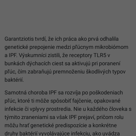
Garantziotis tvrdí, že ich práca ako prvá odhalila
genetické prepojenie medzi pľúcnym mikrobiómom
a IPF. Výskumníci zistili, že receptory TLR5 v
bunkách dýchacích ciest sa aktivujú pri poranení
pľúc, čím zabraňujú premnoženiu škodlivých typov
baktérií.
Samotná choroba IPF sa rozvíja po poškodeniach
pľúc, ktoré ti môže spôsobiť fajčenie, opakované
infekcie či vplyvy prostredia. Nie u každého človeka s
týmito zraneniami sa však IPF prejaví, pričom rolu
môžu hrať genetické predispozície a konkrétne
druhy baktérií vyvolávajúce infekciu, ako uvádza