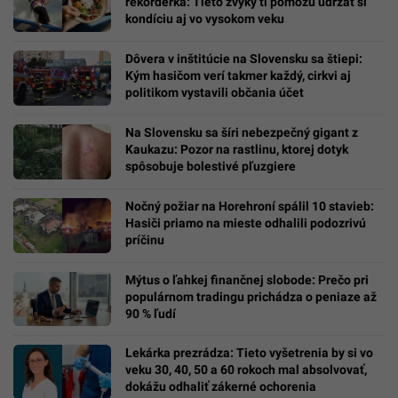
rekordérka: Tieto zvyky ti pomôžu udržať si
kondíciu aj vo vysokom veku
Dôvera v inštitúcie na Slovensku sa štiepi:
Kým hasičom verí takmer každý, cirkvi aj
politikom vystavili občania účet
Na Slovensku sa šíri nebezpečný gigant z
Kaukazu: Pozor na rastlinu, ktorej dotyk
spôsobuje bolestivé pľuzgiere
Nočný požiar na Horehroní spálil 10 stavieb:
Hasiči priamo na mieste odhalili podozrivú
príčinu
Mýtus o ľahkej finančnej slobode: Prečo pri
populárnom tradingu prichádza o peniaze až
90 % ľudí
Lekárka prezrádza: Tieto vyšetrenia by si vo
veku 30, 40, 50 a 60 rokoch mal absolvovať,
dokážu odhaliť zákerné ochorenia