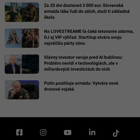
Za 20 dní dostaneš 3 000 eur. Slovenská
armáda láka ľudí do záloh, stačí ti základná
škola
Na LOVESTREAME ťa čaká tetovanie zdarma,
DJ aj VIP výhľad. Startitup otvára svoju
najväčšiu párty zónu
Slávny investor varuje pred AI bublinou:
Problém nevidí v technológiách, ale v
miliardových investíciách do nich
Putin posilňuje armádu: Vytvára nové
dronové vojská