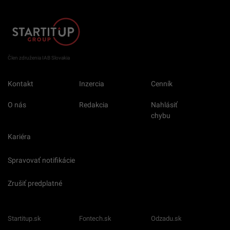
Člen združenia IAB Slovakia
Kontakt
Inzercia
Cenník
O nás
Redakcia
Nahlásiť
chybu
Kariéra
Spravovať notifikácie
Zrušiť predplatné
Startitup.sk
Fontech.sk
Odzadu.sk