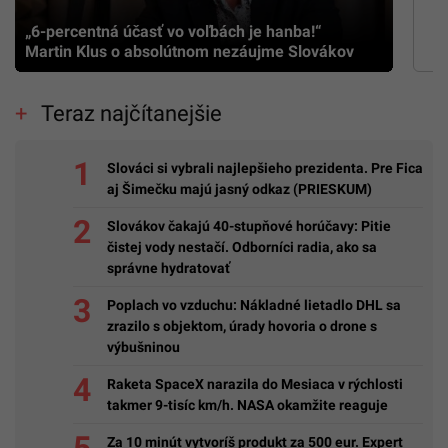
„6-percentná účasť vo voľbách je hanba!“
Martin Klus o absolútnom nezáujme Slovákov
Teraz najčítanejšie
Slováci si vybrali najlepšieho prezidenta. Pre Fica
aj Šimečku majú jasný odkaz (PRIESKUM)
Slovákov čakajú 40-stupňové horúčavy: Pitie
čistej vody nestačí. Odborníci radia, ako sa
správne hydratovať
Poplach vo vzduchu: Nákladné lietadlo DHL sa
zrazilo s objektom, úrady hovoria o drone s
výbušninou
Raketa SpaceX narazila do Mesiaca v rýchlosti
takmer 9-tisíc km/h. NASA okamžite reaguje
Za 10 minút vytvoríš produkt za 500 eur. Expert