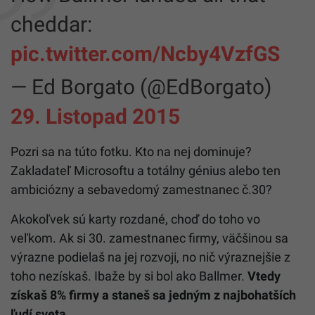
cheddar:
pic.twitter.com/Ncby4VzfGS
— Ed Borgato (@EdBorgato)
29. Listopad 2015
Pozri sa na túto fotku. Kto na nej dominuje?
Zakladateľ Microsoftu a totálny génius alebo ten
ambiciózny a sebavedomý zamestnanec č.30?
Akokoľvek sú karty rozdané, choď do toho vo
veľkom. Ak si 30. zamestnanec firmy, väčšinou sa
výrazne podielaš na jej rozvoji, no nič výraznejšie z
toho nezískaš. Ibaže by si bol ako Ballmer.
Vtedy
získaš 8% firmy a staneš sa jedným z najbohatších
ľudí sveta.