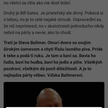
no všetci sa cítia ako nie dosť dobrí.
Druhý je Bill Gates. Je priateľský ale divný. Pokecá si
s tebou, no je to celé nejaké strnulé. Ospravedlní sa,
že nič nepriniesol, no v skutočnosti jednoducho nikdy
nebol na párty a nevie, ako to chodí.
Tretí je Steve Ballmer. Otvorí dvere so svojim
širokým úsmevom a chytí fľašu lacného piva. Príde
k tebe a podá ti ruku. Je tam a baví sa. Bavia ho
ľudia, baví ho hudba, baví ho jedlo a pitie. Všetkých
pozdraví, všetkým dá pocit dôležitosti. A je to
najlepšia párty vôbec. Vďaka Ballmerovi.