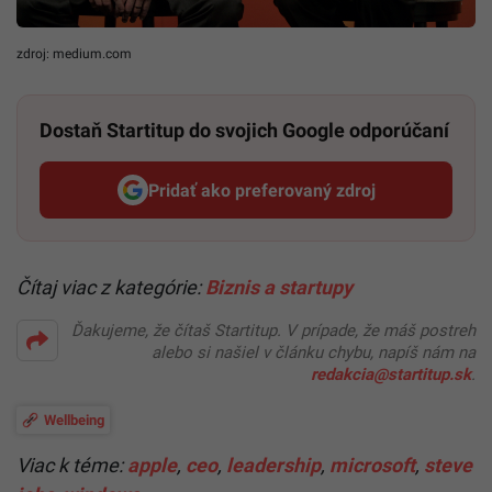
zdroj: medium.com
Dostaň Startitup do svojich Google odporúčaní
Pridať ako preferovaný zdroj
Startitup, odkaz sa otvorí v n
Čítaj viac z kategórie:
Biznis a startupy
Ďakujeme, že čítaš Startitup. V prípade, že máš postreh
alebo si našiel v článku chybu, napíš nám na
redakcia@startitup.sk
.
Wellbeing
Viac k téme:
apple
,
ceo
,
leadership
,
microsoft
,
steve