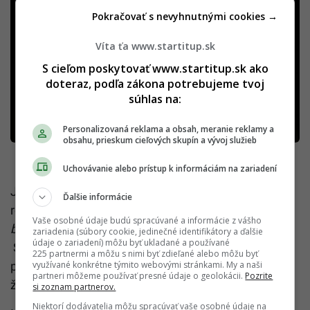
Pokračovať s nevyhnutnými cookies →
Víta ťa www.startitup.sk
S cieľom poskytovať www.startitup.sk ako
doteraz, podľa zákona potrebujeme tvoj
súhlas na:
Personalizovaná reklama a obsah, meranie reklamy a
obsahu, prieskum cieľových skupín a vývoj služieb
Uchovávanie alebo prístup k informáciám na zariadení
Je jednoduché robiť si z neho srandu. Vidíš ho v
Ďalšie informácie
reklame. Nejaký
„developer of developers turbo
Vaše osobné údaje budú spracúvané a informácie z vášho
bronto developer.“
Čo je to za lúzra? No o to ide.
zariadenia (súbory cookie, jedinečné identifikátory a ďalšie
údaje o zariadení) môžu byť ukladané a používané
Steve Ballmer je úplne priemerný týpek, no svoju
225 partnermi a môžu s nimi byť zdieľané alebo môžu byť
priemernosť nosí s takou energiou a entuziazmom,
využívané konkrétne týmito webovými stránkami. My a naši
partneri môžeme používať presné údaje o geolokácii.
Pozrite
že naňho žiadny frajer v okuliaroch nemá.
si zoznam partnerov.
Niektorí dodávatelia môžu spracúvať vaše osobné údaje na