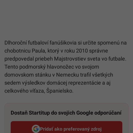
Dlhoroční futbaloví fanúšikovia si určite spomenú na
chobotnicu Paula, ktorý v roku 2010 správne
predpovedal priebeh Majstrovstiev sveta vo futbale.
Tento podmorský hlavonožec vo svojom
domovskom stánku v Nemecku trafil všetkých
sedem výsledkov domácej reprezentácie a aj
celkového víťaza, Španielsko.
Dostaň Startitup do svojich Google odporúčaní
Pridať ako preferovaný zdroj
Startitup, odkaz sa otvorí v n