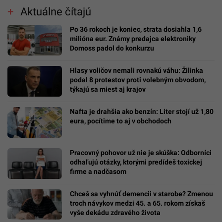
Aktuálne čítajú
Po 36 rokoch je koniec, strata dosiahla 1,6
milióna eur. Známy predajca elektroniky
Domoss padol do konkurzu
Hlasy voličov nemali rovnakú váhu: Žilinka
podal 8 protestov proti volebným obvodom,
týkajú sa miest aj krajov
Nafta je drahšia ako benzín: Liter stojí už 1,80
eura, pocítime to aj v obchodoch
Pracovný pohovor už nie je skúška: Odborníci
odhaľujú otázky, ktorými predídeš toxickej
firme a nadčasom
Chceš sa vyhnúť demencii v starobe? Zmenou
troch návykov medzi 45. a 65. rokom získaš
vyše dekádu zdravého života