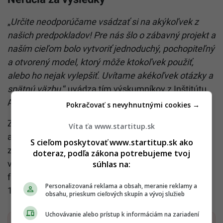
„
Určite neodporúčame vsádzať si na akýkoľvek z
našich predpokladov! Pre nás šlo o zábavný projekt a
naším cieľom bolo vytvoriť jednoduchý, pochopiteľný
a otvorený model, ktorý môže ktokoľvek použiť,
alebo ho nejak vylepšiť. Uvítame akékoľvek otázky a
spätnú väzbu,
“ uvádza tím výskumníkov z Inštitútu
Alana Turinga vo svojom oficiálnom vyhlásení.
Pokračovať s nevyhnutnými cookies →
Zdôrazňujú, že futbal je šport, ktorý môže skončiť
Víta ťa www.startitup.sk
akokoľvek, čo potvrdzujú aj výsledky z úvodných
S cieľom poskytovať www.startitup.sk ako
zápasov turnaja. Toto tvrdenie potvrdzuje aj
doteraz, podľa zákona potrebujeme tvoj
výsledok prvého utorňajšieho zápasu, v ktorom
súhlas na:
favorizovaná
Argentína
podľahla Saudskej Arábii
Personalizovaná reklama a obsah, meranie reklamy a
1:2.
obsahu, prieskum cieľových skupín a vývoj služieb
Uchovávanie alebo prístup k informáciám na zariadení