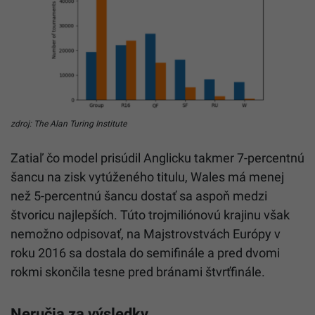
zdroj: The Alan Turing Institute
Zatiaľ čo model prisúdil Anglicku takmer 7-percentnú
šancu na zisk vytúženého titulu, Wales má menej
než 5-percentnú šancu dostať sa aspoň medzi
štvoricu najlepších. Túto trojmiliónovú krajinu však
nemožno odpisovať, na Majstrovstvách Európy v
roku 2016 sa dostala do semifinále a pred dvomi
rokmi skončila tesne pred bránami štvrťfinále.
Neručia za výsledky