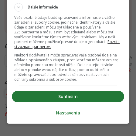
Dostaň Startitup do svojich Google odporúčaní
Ďalšie informácie
Vaše osobné údaje budú spracúvané a informácie z vášho
Pridať ako preferovaný zdroj
Startitup, odkaz sa otvorí v n
zariadenia (súbory cookie, jedinečné identifikátory a ďalšie
údaje o zariadení) môžu byť ukladané a používané
225 partnermi a môžu s nimi byť zdieľané alebo môžu byť
využívané konkrétne týmito webovými stránkami. My a naši
partneri môžeme používať presné údaje o geolokácii.
Pozrite
Čítaj viac z kategórie:
Šport
si zoznam partnerov.
Niektorí dodávatelia môžu spracúvať vaše osobné údaje na
Ďakujeme, že čítaš Startitup. V prípade, že máš postreh
základe oprávneného záujmu, proti ktorému môžete vzniesť
alebo si našiel v článku chybu, napíš nám na
námietku pomocou možností nižšie. Dole na tejto stránke
alebo v ponuke webu nájdite odkaz, pomocou ktorého
redakcia@startitup.sk
.
môžete spravovať alebo odvolať súhlas v nastaveniach
ochrany súkromia a súborov cookie.
Zdroje:
GitHub
,
Inštitút Alana Turinga
,
Quantstart
Štúdie, prieskumy a analýzy
Súhlasím
Viac k téme:
2022
,
argentina
,
belgicko
,
Brazília
,
Nastavenia
futbal
,
katar
,
majstrovstva sveta