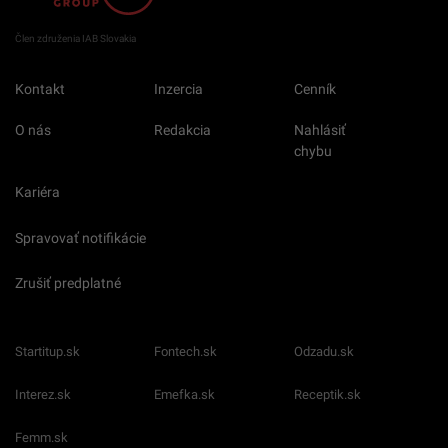
Člen združenia IAB Slovakia
Kontakt
Inzercia
Cenník
O nás
Redakcia
Nahlásiť
chybu
Kariéra
Spravovať notifikácie
Zrušiť predplatné
Startitup.sk
Fontech.sk
Odzadu.sk
Interez.sk
Emefka.sk
Receptik.sk
Femm.sk