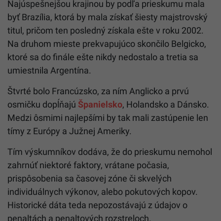
Najúspešnejšou krajinou by podľa prieskumu mala
byť Brazília, ktorá by mala získať šiesty majstrovský
titul, pričom ten posledný získala ešte v roku 2002.
Na druhom mieste prekvapujúco skončilo Belgicko,
ktoré sa do finále ešte nikdy nedostalo a tretia sa
umiestnila Argentína.
Štvrté bolo Francúzsko, za ním Anglicko a prvú
osmičku dopĺňajú
Španielsko
, Holandsko a Dánsko.
Medzi ôsmimi najlepšími by tak mali zastúpenie len
tímy z Európy a Južnej Ameriky.
Tím výskumníkov dodáva, že do prieskumu nemohol
zahrnúť niektoré faktory, vrátane počasia,
prispôsobenia sa časovej zóne či skvelých
individuálnych výkonov, alebo pokutových kopov.
Historické dáta teda nepozostávajú z údajov o
penaltách a penaltových rozstreloch.