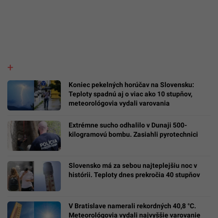
Koniec pekelných horúčav na Slovensku:
Teploty spadnú aj o viac ako 10 stupňov,
meteorológovia vydali varovania
Extrémne sucho odhalilo v Dunaji 500-
kilogramovú bombu. Zasiahli pyrotechnici
Slovensko má za sebou najteplejšiu noc v
histórii. Teploty dnes prekročia 40 stupňov
V Bratislave namerali rekordných 40,8 °C.
Meteorológovia vydali najvyššie varovanie