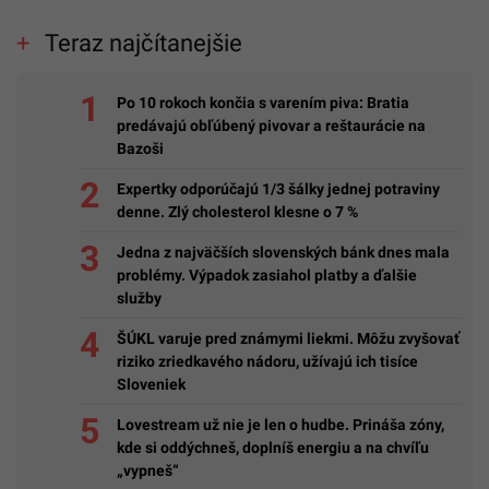
Teraz najčítanejšie
Po 10 rokoch končia s varením piva: Bratia
predávajú obľúbený pivovar a reštaurácie na
Bazoši
Expertky odporúčajú 1/3 šálky jednej potraviny
denne. Zlý cholesterol klesne o 7 %
Jedna z najväčších slovenských bánk dnes mala
problémy. Výpadok zasiahol platby a ďalšie
služby
ŠÚKL varuje pred známymi liekmi. Môžu zvyšovať
riziko zriedkavého nádoru, užívajú ich tisíce
Sloveniek
Lovestream už nie je len o hudbe. Prináša zóny,
kde si oddýchneš, doplníš energiu a na chvíľu
„vypneš“