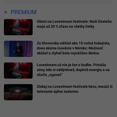
PREMIUM
Ušetri na Lovestream festivale: Naši čitatelia
majú až 30 % zľavu na všetky lístky
Zo Slovenska odišiel ako 15-ročný hokejista,
dnes skúma inovácie v Nórsku: Možnosť
skúšať a zlyhať bola najväčšou školou
Lovestream už nie je len o hudbe. Prináša
zóny, kde si oddýchneš, doplníš energiu a na
chvíľu „vypneš“
Získaj na Lovestream festivale kávu, masáž či
tetovanie úplne zadarmo