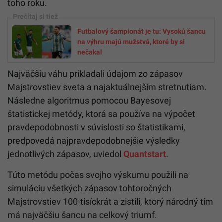
toho roku.
Futbalový šampionát je tu: Vysokú šancu
na výhru majú mužstvá, ktoré by si
nečakal
Najväčšiu váhu prikladali údajom zo zápasov
Majstrovstiev sveta a najaktuálnejším stretnutiam.
Následne algoritmus pomocou Bayesovej
štatistickej metódy, ktorá sa používa na výpočet
pravdepodobnosti v súvislosti so štatistikami,
predpovedá najpravdepodobnejšie výsledky
jednotlivých zápasov, uviedol
Quantstart
.
Túto metódu počas svojho výskumu použili na
simuláciu všetkých zápasov tohtoročných
Majstrovstiev 100-tisíckrát a zistili, ktorý národný tím
má najväčšiu šancu na celkový triumf.