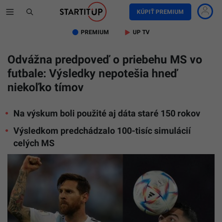
KÚPIŤ PREMIUM
PREMIUM
UP TV
Odvážna predpoveď o priebehu MS vo
futbale: Výsledky nepotešia hneď
niekoľko tímov
Na výskum boli použité aj dáta staré 150 rokov
Výsledkom predchádzalo 100-tisíc simulácií
celých MS
Wikimedi
Кирилл
Венедик