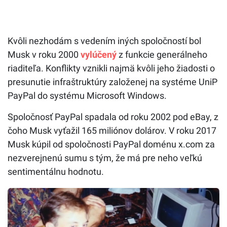
Kvôli nezhodám s vedením iných spoločností bol
Musk v roku 2000
vylúčený
z funkcie generálneho
riaditeľa. Konflikty vznikli najmä kvôli jeho žiadosti o
presunutie infraštruktúry založenej na systéme UniP
PayPal do systému Microsoft Windows.
Spoločnosť PayPal spadala od roku 2002 pod eBay, z
čoho Musk vyťažil 165 miliónov dolárov. V roku 2017
Musk kúpil od spoločnosti PayPal doménu x.com za
nezverejnenú sumu s tým, že má pre neho veľkú
sentimentálnu hodnotu.