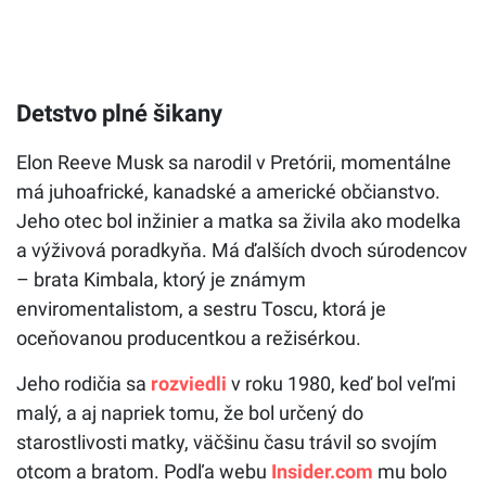
Detstvo plné šikany
Elon Reeve Musk sa narodil v Pretórii, momentálne
má juhoafrické, kanadské a americké občianstvo.
Jeho otec bol inžinier a matka sa živila ako modelka
a výživová poradkyňa. Má ďalších dvoch súrodencov
– brata Kimbala, ktorý je známym
enviromentalistom, a sestru Toscu, ktorá je
oceňovanou producentkou a režisérkou.
Jeho rodičia sa
rozviedli
v roku 1980, keď bol veľmi
malý, a aj napriek tomu, že bol určený do
starostlivosti matky, väčšinu času trávil so svojím
otcom a bratom. Podľa webu
Insider.com
mu bolo