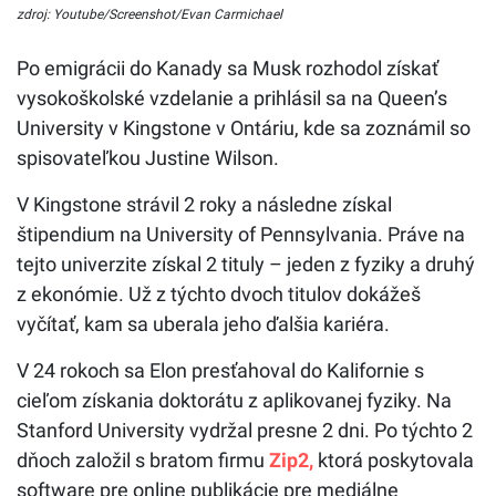
zdroj: Youtube/Screenshot/Evan Carmichael
Po emigrácii do Kanady sa Musk rozhodol získať
vysokoškolské vzdelanie a prihlásil sa na Queen’s
University v Kingstone v Ontáriu, kde sa zoznámil so
spisovateľkou Justine Wilson.
V Kingstone strávil 2 roky a následne získal
štipendium na University of Pennsylvania. Práve na
tejto univerzite získal 2 tituly – jeden z fyziky a druhý
z ekonómie. Už z týchto dvoch titulov dokážeš
vyčítať, kam sa uberala jeho ďalšia kariéra.
V 24 rokoch sa Elon presťahoval do Kalifornie s
cieľom získania doktorátu z aplikovanej fyziky. Na
Stanford University vydržal presne 2 dni. Po týchto 2
dňoch založil s bratom firmu
Zip2,
ktorá poskytovala
software pre online publikácie pre mediálne