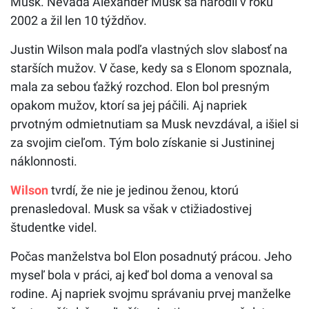
Musk. Nevada Alexander Musk sa narodil v roku
2002 a žil len 10 týždňov.
Justin Wilson mala podľa vlastných slov slabosť na
starších mužov. V čase, kedy sa s Elonom spoznala,
mala za sebou ťažký rozchod. Elon bol presným
opakom mužov, ktorí sa jej páčili. Aj napriek
prvotným odmietnutiam sa Musk nevzdával, a išiel si
za svojim cieľom. Tým bolo získanie si Justininej
náklonnosti.
Wilson
tvrdí, že nie je jedinou ženou, ktorú
prenasledoval. Musk sa však v ctižiadostivej
študentke videl.
Počas manželstva bol Elon posadnutý prácou. Jeho
myseľ bola v práci, aj keď bol doma a venoval sa
rodine. Aj napriek svojmu správaniu prvej manželke