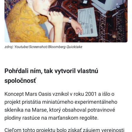
zdroj: Youtube/Screenshot/Bloomberg Quicktake
Pohŕdali ním, tak vytvoril vlastnú
spoločnosť
Koncept Mars Oasis vznikol v roku 2001 a išlo o
projekt pristátia miniatúrneho experimentálneho
skleníka na Marse, ktorý obsahoval potravinové
plodiny rastúce na marťanskom regolite.
Cieľom tohto projektu bolo získať záujem verejnosti