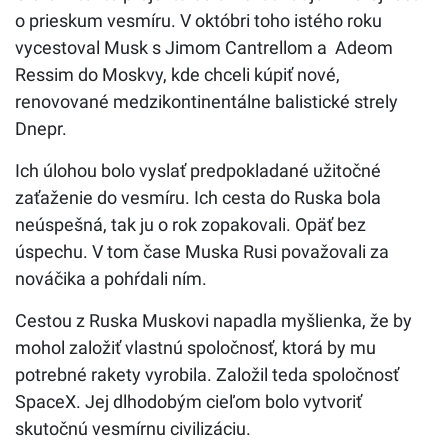
o prieskum vesmíru. V októbri toho istého roku
vycestoval Musk s Jimom Cantrellom a Adeom
Ressim do Moskvy, kde chceli kúpiť nové,
renovované medzikontinentálne balistické strely
Dnepr.
Ich úlohou bolo vyslať predpokladané užitočné
zaťaženie do vesmíru. Ich cesta do Ruska bola
neúspešná, tak ju o rok zopakovali. Opäť bez
úspechu. V tom čase Muska Rusi považovali za
nováčika a pohŕdali ním.
Cestou z Ruska Muskovi napadla myšlienka, že by
mohol založiť vlastnú spoločnosť, ktorá by mu
potrebné rakety vyrobila. Založil teda spoločnosť
SpaceX. Jej dlhodobým cieľom bolo vytvoriť
skutočnú vesmírnu civilizáciu.