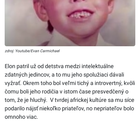
zdroj: Youtube/Evan Carmichael
Elon patril už od detstva medzi intelektuálne
zdatných jedincov, a to mu jeho spolužiaci dávali
vyžrať. Okrem toho bol veľmi tichý a introvertný, kvôli
čomu boli jeho rodičia v istom čase presvedčený o
tom, že je hluchý. V tvrdej africkej kultúre sa mu síce
podarilo nájsť niekoľko priateľov, no nepriateľov bolo
omnoho viac.