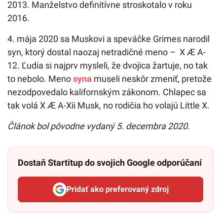
2013. Manželstvo definitívne stroskotalo v roku
2016.
4. mája 2020 sa Muskovi a speváčke Grimes narodil
syn, ktorý dostal naozaj netradičné meno – X Æ A-
12. Ľudia si najprv mysleli, že dvojica žartuje, no tak
to nebolo. Meno
syna
museli neskôr zmeniť, pretože
nezodpovedalo kalifornským zákonom. Chlapec sa
tak volá X Æ A-Xii Musk, no rodičia ho volajú Little X.
Článok bol pôvodne vydaný 5. decembra 2020.
Dostaň Startitup do svojich Google odporúčaní
Pridať ako preferovaný zdroj
Startitup, odkaz sa otvorí v n