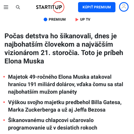
KÚPIŤ PREMIUM
PREMIUM
UP TV
Počas detstva ho šikanovali, dnes je
najbohatším človekom a najväčším
vizionárom 21. storočia. Toto je príbeh
Elona Muska
Majetok 49-ročného Elona Muska atakoval
hranicu 191 miliárd dolárov, vďaka čomu sa stal
najbohatším mužom planéty
Výškou svojho majetku predbehol Billa Gatesa,
Marka Zuckerberga a už aj Jeffa Bezosa
Šikanovanému chlapcovi učarovalo
programovanie už v desiatich rokoch