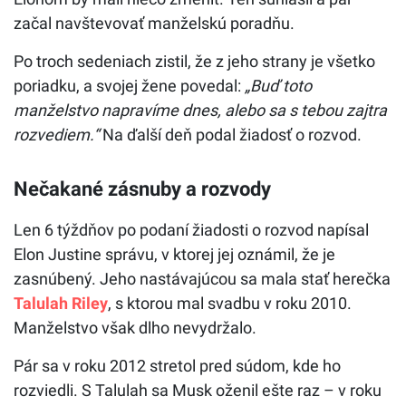
začal navštevovať manželskú poradňu.
Po troch sedeniach zistil, že z jeho strany je všetko
poriadku, a svojej žene povedal:
„Buď toto
manželstvo napravíme dnes, alebo sa s tebou zajtra
rozvediem.“
Na ďalší deň podal žiadosť o rozvod.
Nečakané zásnuby a rozvody
Len 6 týždňov po podaní žiadosti o rozvod napísal
Elon Justine správu, v ktorej jej oznámil, že je
zasnúbený. Jeho nastávajúcou sa mala stať herečka
Talulah Riley
, s ktorou mal svadbu v roku 2010.
Manželstvo však dlho nevydržalo.
Pár sa v roku 2012 stretol pred súdom, kde ho
rozviedli. S Talulah sa Musk oženil ešte raz – v roku