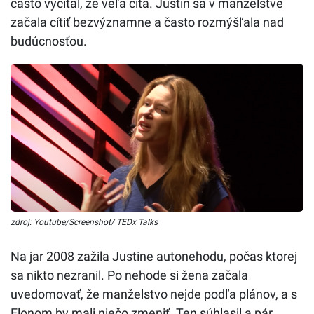
často vyčítal, že veľa číta. Justin sa v manželstve
začala cítiť bezvýznamne a často rozmýšľala nad
budúcnosťou.
zdroj: Youtube/Screenshot/ TEDx Talks
Na jar 2008 zažila Justine autonehodu, počas ktorej
sa nikto nezranil. Po nehode si žena začala
uvedomovať, že manželstvo nejde podľa plánov, a s
Elonom by mali niečo zmeniť. Ten súhlasil a pár