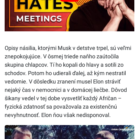
Opisy násilia, ktorými Musk v detstve trpel, sú veľmi
znepokojujúce. V ôsmej triede naňho zaútočila
skupina chlapcov. Tí ho kopali do hlavy a sotili zo
schodov. Potom ho udierali ďalej, až kým nestratil
vedomie. V dôsledku zranení musel Elon stráviť
nejaký čas v nemocnici a v domácej liečbe. Dôvod
šikany vedel v tej dobe vysvetliť každý Afričan –
fyzická zdatnosť sa považovala za existenčnú
nevyhnutnosť. Elon ňou však nedisponoval.