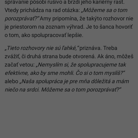
správanie pôsobí rušivo a brzdí jeho kariérny rast.
Vtedy prichádza na rad otázka:
„Môžeme sa o tom
porozprávať?“
Amy pripomína, že takýto rozhovor nie
je priestorom na zoznam výhrad. Je to šanca hovoriť
o tom, ako spolupracovať lepšie.
„Tieto rozhovory nie sú ľahké,“
priznáva. Treba
zvážiť, či druhá strana bude otvorená. Ak áno, môžeš
začať vetou:
„Nemyslím si, že spolupracujeme tak
efektívne, ako by sme mohli. Čo si o tom myslíš?“
alebo
„Naša spolupráca je pre mňa dôležitá a mám
niečo na srdci. Môžeme sa o tom porozprávať?“