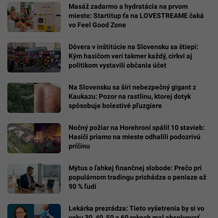
Masáž zadarmo a hydratácia na prvom
mieste: Startitup ťa na LOVESTREAME čaká
vo Feel Good Zone
Dôvera v inštitúcie na Slovensku sa štiepi:
Kým hasičom verí takmer každý, cirkvi aj
politikom vystavili občania účet
Na Slovensku sa šíri nebezpečný gigant z
Kaukazu: Pozor na rastlinu, ktorej dotyk
spôsobuje bolestivé pľuzgiere
Nočný požiar na Horehroní spálil 10 stavieb:
Hasiči priamo na mieste odhalili podozrivú
príčinu
Mýtus o ľahkej finančnej slobode: Prečo pri
populárnom tradingu prichádza o peniaze až
90 % ľudí
Lekárka prezrádza: Tieto vyšetrenia by si vo
veku 30, 40, 50 a 60 rokoch mal absolvovať,