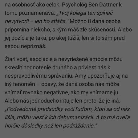
na osobnosť ako celok. Psychológ Ben Dattner k
tomu poznamenáva:
„Tvoj kolega ten spínač
nevytvoril – len ho stláča.“
Možno ti daná osoba
pripomína niekoho, s kým máš zlé skúsenosti. Alebo
jej pozícia je taká, po akej túžiš, len si to sám pred
sebou nepriznáš.
Žiarlivosť, asociácie a nevyriešené emócie môžu
skresliť hodnotenie druhého a priviesť nás k
nespravodlivému správaniu. Amy upozorňuje aj na
iný fenomén – obavy, že daná osoba nás môže
vnímať rovnako negatívne, ako my vnímame ju.
Alebo nás jednoducho irituje len preto, že je iná.
„Podvedomé predsudky voči ľuďom, ktorí sa od nás
líšia, môžu viesť k ich dehumanizácii. A to má oveľa
horšie dôsledky než len podráždenie.“