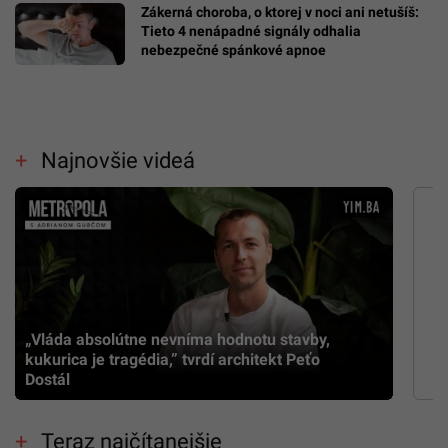
Zákerná choroba, o ktorej v noci ani netušíš:
Tieto 4 nenápadné signály odhalia
nebezpečné spánkové apnoe
Najnovšie videá
„Vláda absolútne nevníma hodnotu stavby,
kukurica je tragédia,” tvrdí architekt Peťo
Dostál
Teraz najčítanejšie