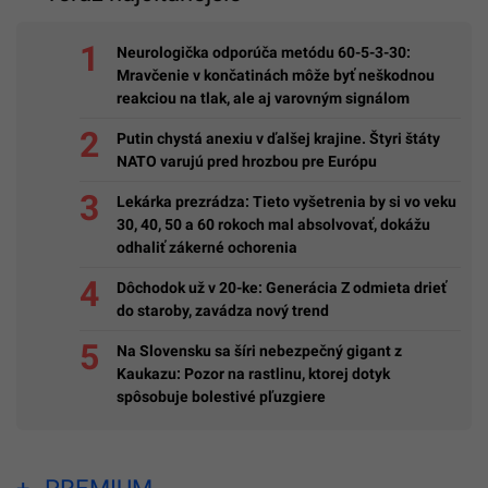
Neurologička odporúča metódu 60-5-3-30:
Mravčenie v končatinách môže byť neškodnou
reakciou na tlak, ale aj varovným signálom
Putin chystá anexiu v ďalšej krajine. Štyri štáty
NATO varujú pred hrozbou pre Európu
Lekárka prezrádza: Tieto vyšetrenia by si vo veku
30, 40, 50 a 60 rokoch mal absolvovať, dokážu
odhaliť zákerné ochorenia
Dôchodok už v 20-ke: Generácia Z odmieta drieť
do staroby, zavádza nový trend
Na Slovensku sa šíri nebezpečný gigant z
Kaukazu: Pozor na rastlinu, ktorej dotyk
spôsobuje bolestivé pľuzgiere