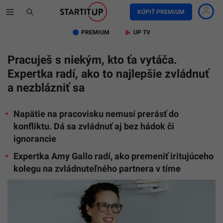
KÚPIŤ PREMIUM
PREMIUM
UP TV
Pracuješ s niekým, kto ťa vytáča.
Expertka radí, ako to najlepšie zvládnuť
a nezblázniť sa
Napätie na pracovisku nemusí prerásť do
konfliktu. Dá sa zvládnuť aj bez hádok či
ignorancie
Expertka Amy Gallo radí, ako premeniť iritujúceho
kolegu na zvládnuteľného partnera v tíme