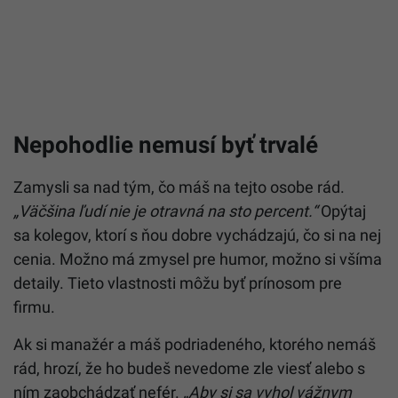
Nepohodlie nemusí byť trvalé
Zamysli sa nad tým, čo máš na tejto osobe rád.
„Väčšina ľudí nie je otravná na sto percent.“
Opýtaj
sa kolegov, ktorí s ňou dobre vychádzajú, čo si na nej
cenia. Možno má zmysel pre humor, možno si všíma
detaily. Tieto vlastnosti môžu byť prínosom pre
firmu.
Ak si manažér a máš podriadeného, ktorého nemáš
rád, hrozí, že ho budeš nevedome zle viesť alebo s
ním zaobchádzať nefér.
„Aby si sa vyhol vážnym