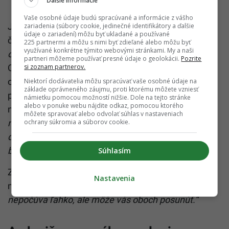
Ďalšie informácie
Vaše osobné údaje budú spracúvané a informácie z vášho
Je dobré byť konkrétny. Namiesto „zaberáš priveľa
zariadenia (súbory cookie, jedinečné identifikátory a ďalšie
údaje o zariadení) môžu byť ukladané a používané
času“ povedz:
„Chcel by som nájsť spôsob, ako sa
225 partnermi a môžu s nimi byť zdieľané alebo môžu byť
využívané konkrétne týmito webovými stránkami. My a naši
obaja dostaneme k slovu na tímových poradách.“
partneri môžeme používať presné údaje o geolokácii.
Pozrite
Cieľom je hovoriť o konkrétnych činoch, nie o
si zoznam partnerov.
osobnosti. Ak ťa napríklad vytáčajú jej úpravy
Niektorí dodávatelia môžu spracúvať vaše osobné údaje na
základe oprávneného záujmu, proti ktorému môžete vzniesť
prezentácií, namiesto výčitky typu „tvoje úpravy ma
námietku pomocou možností nižšie. Dole na tejto stránke
alebo v ponuke webu nájdite odkaz, pomocou ktorého
ničia“ povedz:
„Všimol som si, že si prepisoval
môžete spravovať alebo odvolať súhlas v nastaveniach
niekoľko nadpisov v prezentácii. Môžeme sa
ochrany súkromia a súborov cookie.
dohodnúť, aká úroveň úprav je v poriadku do
budúcna?“
Súhlasím
Zároveň buď otvorený spätnej väzbe. Možno aj ona
Nastavenia
má výhrady voči tebe.
„Taká spätná väzba sa
nepočúva ľahko, ale môže vás oboch posunúť.“