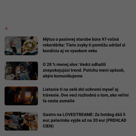
Mýtus o pasívnej starobe búra 97-ročná
rekordérka: Tieto zvyky ti pomôžu udržať si
kondíciu aj vo vysokom veku
O 28 % menej slov: Vedci odhalili
znepokojujúci trend. Potichu mení spôsob,
akým komunikujeme
Lietanie ti na celé dni ochromí myseľ aj
trávenie. Dve veci rozhodnú o tom, ako veľmi
ťa cesta zomelie
Gastro na LOVESTREAME: Za hotdog dáš 5
eur, palacinka vyjde až na 20 eur (PREHĽAD
CIEN)