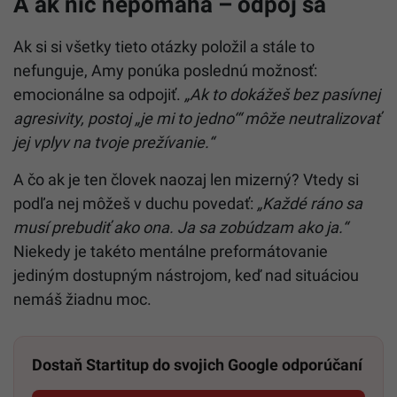
A ak nič nepomáha – odpoj sa
Ak si si všetky tieto otázky položil a stále to
nefunguje, Amy ponúka poslednú možnosť:
emocionálne sa odpojiť.
„Ak to dokážeš bez pasívnej
agresivity, postoj „je mi to jedno‘“ môže neutralizovať
jej vplyv na tvoje prežívanie.“
A čo ak je ten človek naozaj len mizerný? Vtedy si
podľa nej môžeš v duchu povedať:
„Každé ráno sa
musí prebudiť ako ona. Ja sa zobúdzam ako ja.“
Niekedy je takéto mentálne preformátovanie
jediným dostupným nástrojom, keď nad situáciou
nemáš žiadnu moc.
Dostaň Startitup do svojich Google odporúčaní