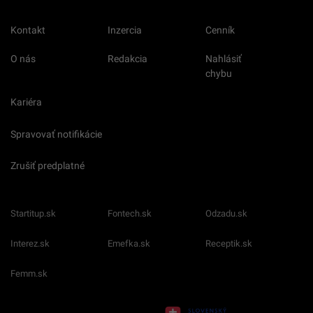
Kontakt
Inzercia
Cenník
O nás
Redakcia
Nahlásiť
chybu
Kariéra
Spravovať notifikácie
Zrušiť predplatné
Startitup.sk
Fontech.sk
Odzadu.sk
Interez.sk
Emefka.sk
Receptik.sk
Femm.sk