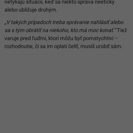
netýkajú situácií, keď sa niekto správa neeticky
alebo ubližuje druhým.
„V takých prípadoch treba správanie nahlásiť alebo
sa s tým obrátiť na niekoho, kto má moc konať.“
Tiež
varuje pred ľuďmi, ktorí môžu byť pomstychtiví –
rozhodnutie, či sa im oplatí čeliť, musíš urobiť sám.