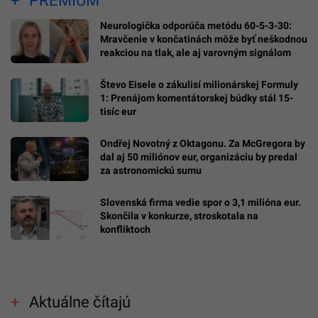
PREMIUM
Neurologička odporúča metódu 60-5-3-30:
Mravčenie v končatinách môže byť neškodnou
reakciou na tlak, ale aj varovným signálom
Števo Eisele o zákulisí milionárskej Formuly
1: Prenájom komentátorskej búdky stál 15-
tisíc eur
Ondřej Novotný z Oktagonu. Za McGregora by
dal aj 50 miliónov eur, organizáciu by predal
za astronomickú sumu
Slovenská firma vedie spor o 3,1 milióna eur.
Skončila v konkurze, stroskotala na
konfliktoch
Aktuálne čítajú