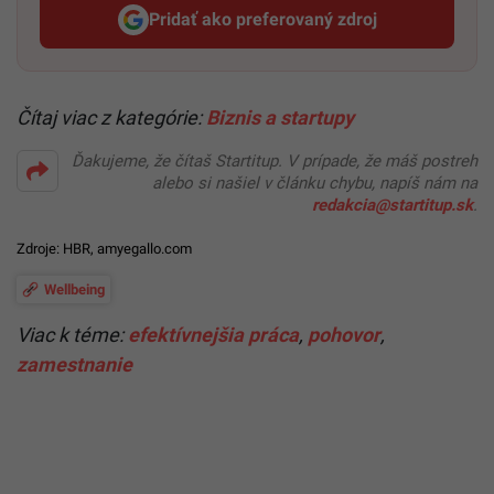
Pridať ako preferovaný zdroj
Startitup, odkaz sa otvorí v n
Čítaj viac z kategórie:
Biznis a startupy
Ďakujeme, že čítaš Startitup. V prípade, že máš postreh
alebo si našiel v článku chybu, napíš nám na
redakcia@startitup.sk
.
Zdroje:
HBR
,
amyegallo.com
Wellbeing
Viac k téme:
efektívnejšia práca
,
pohovor
,
zamestnanie