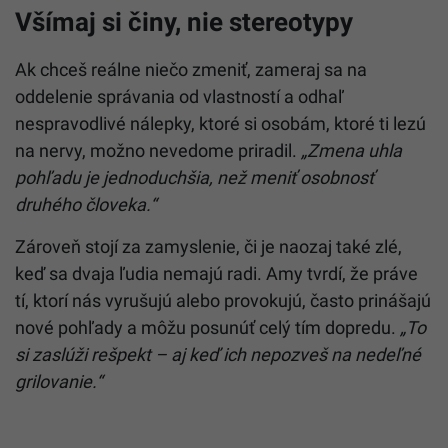
Všímaj si činy, nie stereotypy
Ak chceš reálne niečo zmeniť, zameraj sa na
oddelenie správania od vlastností a odhaľ
nespravodlivé nálepky, ktoré si osobám, ktoré ti lezú
na nervy, možno nevedome priradil.
„Zmena uhla
pohľadu je jednoduchšia, než meniť osobnosť
druhého človeka.“
Zároveň stojí za zamyslenie, či je naozaj také zlé,
keď sa dvaja ľudia nemajú radi. Amy tvrdí, že práve
tí, ktorí nás vyrušujú alebo provokujú, často prinášajú
nové pohľady a môžu posunúť celý tím dopredu.
„To
si zaslúži rešpekt – aj keď ich nepozveš na nedeľné
grilovanie.“