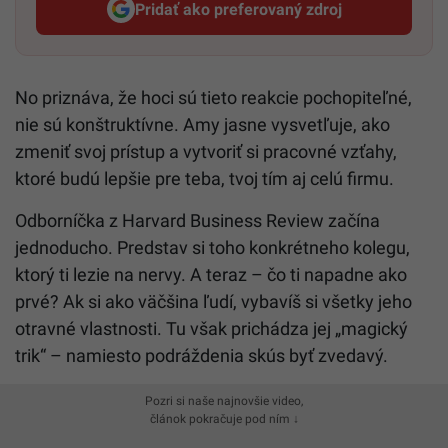
Pridať ako preferovaný zdroj
Startitup, odkaz sa otvorí v n
No priznáva, že hoci sú tieto reakcie pochopiteľné,
nie sú konštruktívne. Amy jasne vysvetľuje, ako
zmeniť svoj prístup a vytvoriť si pracovné vzťahy,
ktoré budú lepšie pre teba, tvoj tím aj celú firmu.
Odborníčka z Harvard Business Review začína
jednoducho. Predstav si toho konkrétneho kolegu,
ktorý ti lezie na nervy. A teraz – čo ti napadne ako
prvé? Ak si ako väčšina ľudí, vybavíš si všetky jeho
otravné vlastnosti. Tu však prichádza jej „magický
trik“ – namiesto podráždenia skús byť zvedavý.
Pozri si naše najnovšie video,
článok pokračuje pod ním ↓