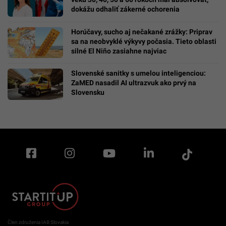
dokážu odhaliť zákerné ochorenia
Horúčavy, sucho aj nečakané zrážky: Priprav
sa na neobvyklé výkyvy počasia. Tieto oblasti
silné El Niño zasiahne najviac
Slovenské sanitky s umelou inteligenciou:
ZaMED nasadil AI ultrazvuk ako prvý na
Slovensku
Člen združenia IAB Slovakia