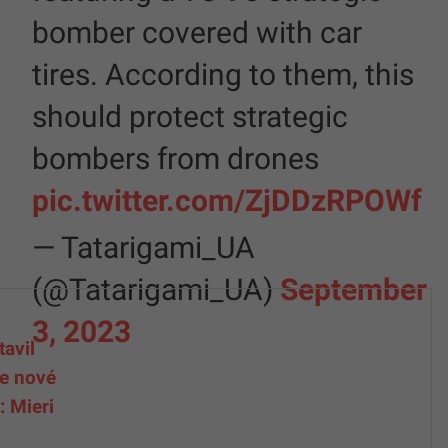
bomber covered with car
tires. According to them, this
should protect strategic
bombers from drones
pic.twitter.com/ZjDDzRPOWf
— Tatarigami_UA
(@Tatarigami_UA)
September
3, 2023
tavil
ne nové
: Mieri