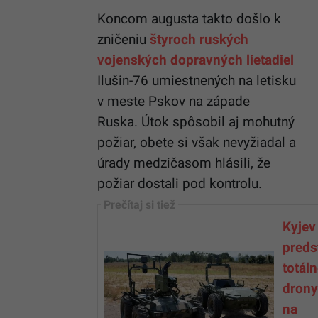
Koncom augusta takto došlo k
zničeniu
štyroch ruských
vojenských dopravných lietadiel
Ilušin-76 umiestnených na letisku
v meste Pskov na západe
Ruska. Útok spôsobil aj mohutný
požiar, obete si však nevyžiadal a
úrady medzičasom hlásili, že
požiar dostali pod kontrolu.
Kyjev
preds
totál
drony
na