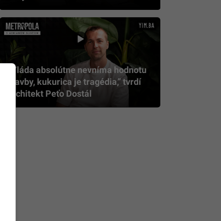
„Vláda absolútne nevníma hodnotu
stavby, kukurica je tragédia,” tvrdí
architekt Peťo Dostál