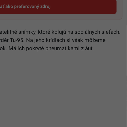
dať ako preferovaný zdroj
Startitup, odkaz sa otvorí v novom okne
atelitné snímky, ktoré kolujú na sociálnych sieťach.
rdér Tu-95. Na jeho krídlach si však môžeme
ok. Má ich pokryté pneumatikami z áut.