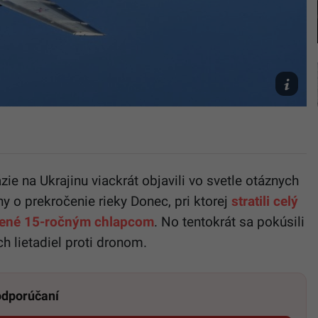
Wikimedi
Common
zie na Ukrajinu viackrát objavili vo svetle otáznych
y o prekročenie rieky Donec, pri ktorej
stratili celý
bené 15-ročným chlapcom
. No tentokrát sa pokúsili
h lietadiel proti dronom.
 odporúčaní