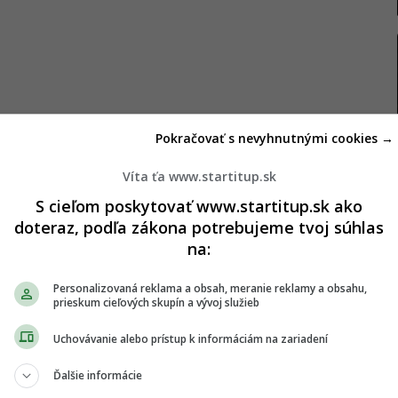
Pokračovať s nevyhnutnými cookies →
 na sociálnej sieti X, predtým známej ako Twitter,
Víta ťa www.startitup.sk
ju profil Tatarigami_UA. Ten sa vo svojom popise
S cieľom poskytovať www.startitup.sk ako
doteraz, podľa zákona potrebujeme tvoj súhlas
 dôstojníka v zálohe.
na:
dviedli bezkonkurenčnú inováciu. To, na čo sa
Personalizovaná reklama a obsah, meranie reklamy a obsahu,
trategickým bombardérom TU-95 pokrytým
prieskum cieľových skupín a vývoj služieb
Rusov) chrániť strategické bombardéry pred
Uchovávanie alebo prístup k informáciám na zariadení
Ďalšie informácie
dlišného lietadla s rovnakými inovatívnymi prvkami.