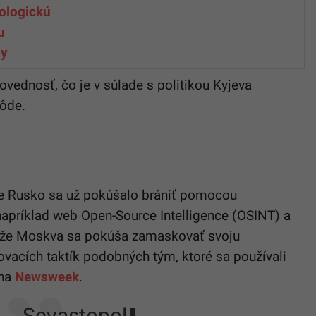
ologickú
u
py
povednosť, čo je v súlade s politikou Kyjeva
pôde.
že Rusko sa už pokúšalo brániť pomocou
i napríklad web Open-Source Intelligence (OSINT) a
li, že Moskva sa pokúša zamaskovať svoju
acích taktík podobných tým, ktoré sa používali
ína
Newsweek
.
Sevastopol⬇️