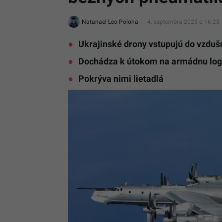
Natanael Leo Poloha
4. septembra 2023 o 16:23
Ukrajinské drony vstupujú do vzduš
Dochádza k útokom na armádnu logi
Pokrýva nimi lietadlá