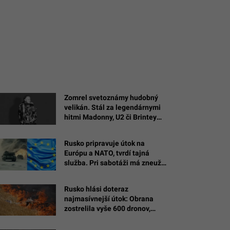
Zomrel svetoznámy hudobný
velikán. Stál za legendárnymi
hitmi Madonny, U2 či Brintey
Spears
Rusko pripravuje útok na
Európu a NATO, tvrdí tajná
služba. Pri sabotáži má zneužiť
cudziu vlajku
Rusko hlási doteraz
najmasívnejší útok: Obrana
zostrelila vyše 600 dronov,
plamene zachvátili jednu z
najväčších rafinérií