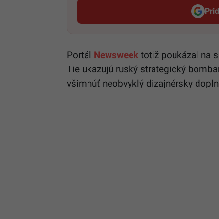
Pri
Portál
Newsweek
totiž poukázal na s
Tie ukazujú ruský strategický bomba
všimnúť neobvyklý dizajnérsky dopln