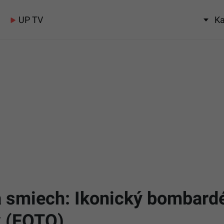
UP TV
Ka
a smiech: Ikonický bombard
 (FOTO)