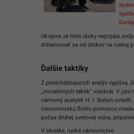
techn
špičk
Euró
Ukrajina za tieto útoky neprijala zod
dištancovať sa od útokov na ruskej 
Ďalšie taktiky
Z predchádzajúcich analýz vyplýva, 
„inovatívnych taktík“ viackrát. V jún
námorný analytik H. I. Sutton uvied
čiernomorskú flotilu pomocou maskov
počas druhej svetovej vojny, pripom
V skratke, ruské námorníctvo