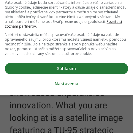
Vaše osobné údaje budú spracúvané a informácie z vášho zariadenia
asadzujú na vojenskom letisku v Engels. To sa
(súbory cookie, jedinečné identifikátory a ďalšie údaje o zariadení) môžu
ýchodne od Moskvy. Má ísť teda o pokusy odradiť
byť ukladané a používané 225 partnermi a môžu s nimi byť zdieľané
alebo môžu byť využívané konkrétne týmito webovými stránkami. My
otných lietadiel.
a naši partneri môžeme používať presné údaje o geolokácii.
Pozrite si
zoznam partnerov.
ohu zmiasť rozpoznávacie systémy bezpilotných
Niektorí dodávatelia môžu spracúvať vaše osobné údaje na základe
oprávneného záujmu, proti ktorému môžete vzniesť námietku pomocou
rbu, čo môže predstavovať problémy pre AI, ktorou
možností nižšie. Dole na tejto stránke alebo v ponuke webu nájdite
odkaz, pomocou ktorého môžete spravovať alebo odvolať súhlas
v nastaveniach ochrany súkromia a súborov cookie.
Brace yourselves, because
Súhlasím
russians have once again
Nastavenia
showcased unparalleled
innovation. What you are
looking at is a satellite image
featuring a TU-95 strategic