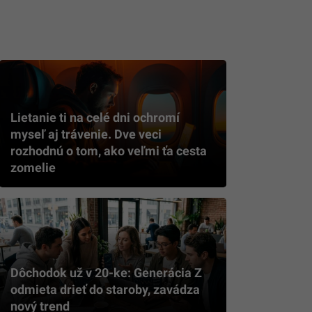
Lietanie ti na celé dni ochromí
myseľ aj trávenie. Dve veci
rozhodnú o tom, ako veľmi ťa cesta
zomelie
Dôchodok už v 20-ke: Generácia Z
odmieta drieť do staroby, zavádza
nový trend