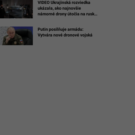
VIDEO Ukrajinská rozviedka
ukázala, ako najnovšie
námorné drony útočia na ruské
ciele na Kryme
Putin posilňuje armádu:
a
Vytvára nové dronové vojská
s/RAF/MOD