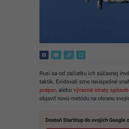
Rusi sa od začiatku ich súčasnej invá
taktík. Evidovali sme neúspešné snah
prápor
, alebo
výrazné straty spôso
objaviť novú metódu na obranu svojic
Dostaň Startitup do svojich Google