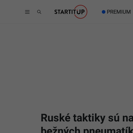
PREMIUM
Ruské taktiky sú n
bežných pneumatík